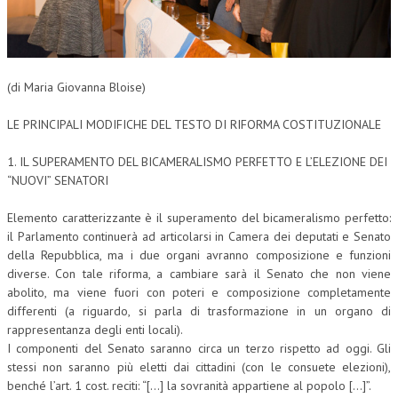
CORSI CE.S.E.D.
ARCHIVIO CORSI 2015
(di Maria Giovanna Bloise)
DIVENTA SOCIO
LE PRINCIPALI MODIFICHE DEL TESTO DI RIFORMA COSTITUZIONALE
BROCHURE CE.S.E.D.
1. IL SUPERAMENTO DEL BICAMERALISMO PERFETTO E L’ELEZIONE DEI
LA RIVISTA
“NUOVI” SENATORI
LA RIVISTA
Elemento caratterizzante è il superamento del bicameralismo perfetto:
COMITATO SCIENTIFICO
il Parlamento continuerà ad articolarsi in Camera dei deputati e Senato
della Repubblica, ma i due organi avranno composizione e funzioni
COMITATO EDITORIALE
diverse. Con tale riforma, a cambiare sarà il Senato che non viene
abolito, ma viene fuori con poteri e composizione completamente
REDAZIONE
differenti (a riguardo, si parla di trasformazione in un organo di
rappresentanza degli enti locali).
PEER REVIEW
I componenti del Senato saranno circa un terzo rispetto ad oggi. Gli
CODICE ETICO
stessi non saranno più eletti dai cittadini (con le consuete elezioni),
benché l’art. 1 cost. reciti: “[…] la sovranità appartiene al popolo […]”.
AUTORI