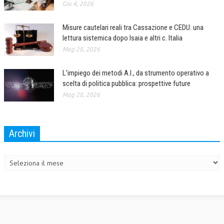
Giu 4, 2026
L’UMANISTA
Misure cautelari reali tra Cassazione e CEDU: una
DIRITTO
lettura sistemica dopo Isaia e altri c. Italia
Mag 28, 2026
DIRITTO PENALE D’IMPRESA
DIRITTO DEL LAVORO
L’impiego dei metodi A.I., da strumento operativo a
scelta di politica pubblica: prospettive future
DIRITTO DEL WEB
Mag 28, 2026
DIRITTO DELLE IMPRESE IN CRISI
CRIMINOLOGIA E CRIMINALISTICA
Archivi
SICUREZZA SUL LAVORO
Archivi
FISCO
DIRITTO TRIBUTARIO
FISCALITÀ INTERNAZIONALE
TAX RISK MANAGEMENT