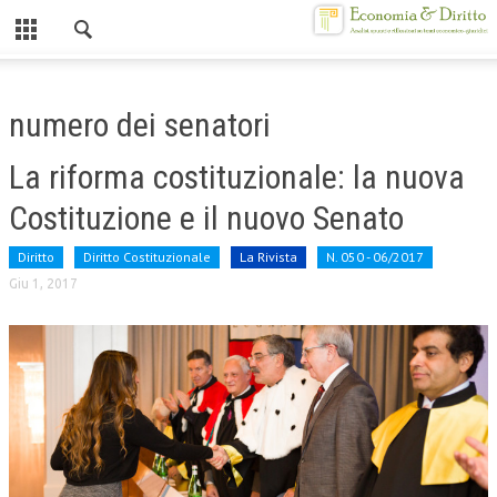
Chiuso
HOME
numero dei senatori
CHI SIAMO
La riforma costituzionale: la nuova
MISSION
Costituzione e il nuovo Senato
CONTATTI
Diritto
Diritto Costituzionale
La Rivista
N. 050 - 06/2017
CENTRO STUDI
Giu 1, 2017
ATTO COSTITUTIVO E STATUTO
ORGANIZZAZIONE
OBIETTIVI
DIREZIONE SCIENTIFICA
ALTA FORMAZIONE