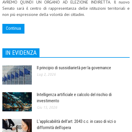
AVREMO QUINDI UN ORGANO AD ELEZIONE INDIRETTA. Il nuovo
Senato sarà il centro di rappresentanza delle istituzioni territoriali e
COLLABORA CON NOI
non più espressione della volontà dei cittadini.
ECONOMIA
Continua
CORPORATE SOCIAL RESPONSIBILITY
ECONOMIA DELL’ARTE
IN EVIDENZA
INTERNAZIONALIZZAZIONE
HUMAN RESOURCES
Il principio di sussidiarietà per la governance
Lug 2, 2026
RISORSE UMANE
MARKETING
Intelligenza artificiale e calcolo del rischio di
TREASURY IN FINANCIAL SERVICES
investimento
Giu 15, 2026
RISK MANAGEMENT
SVILUPPO SOSTENIBILE
L’applicabilità dell’art. 2043 c.c. in caso di vizi o
difformità dell’opera
PERSONA E CITTÀ