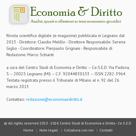
CRIMINOLOGIA TRIBUTARIA
CFC E PARADISI FISCALI
TRANSFER PRICING
Rivista scientifica digitale (e-magazine) pubblicata in Legnano dal
2013 - Direttore: Claudio Melillo - Direttore Responsabile: Serena
PRASSI
Giglio - Coordinatore: Pierpaolo Grignani - Responsabile di
AMMINISTRATIVA
Redazione: Marco Schiariti
TRIBUTARIA
a cura del Centro Studi di Economia e Diritto – Ce.S.E.D. Via Padova,
5 – 20025 Legnano (MI) – C.F. 92044830153 – ISSN 2282-3964
GIURISPRUDENZA
Testata registrata presso il Tribunale di Milano al n. 92 del 26
marzo 2013
EUROPEA
COSTITUZIONALE
Contattaci:
redazione@economiaediritto.it
CIVILE
TRIBUTARIA
© All rights reserved 2013 -
2026 Centro Studi di Economia e Diritto - Ce.S.E.D.
Home
Note legali
Collabora con noi
Contatti
PENALE