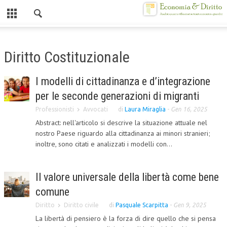
Chiuso
HOME
Diritto Costituzionale
CHI SIAMO
I modelli di cittadinanza e d’integrazione
MISSION
per le seconde generazioni di migranti
CONTATTI
Professionisti
Avvocati
di
Laura Miraglia
-
Gen 16, 2025
Abstract: nell'articolo si descrive la situazione attuale nel
CENTRO STUDI
nostro Paese riguardo alla cittadinanza ai minori stranieri;
inoltre, sono citati e analizzati i modelli con...
ATTO COSTITUTIVO E STATUTO
ORGANIZZAZIONE
Il valore universale della libertà come bene
OBIETTIVI
comune
DIREZIONE SCIENTIFICA
Diritto
Diritto civile
di
Pasquale Scarpitta
-
Gen 9, 2025
La libertà di pensiero è la forza di dire quello che si pensa
ALTA FORMAZIONE