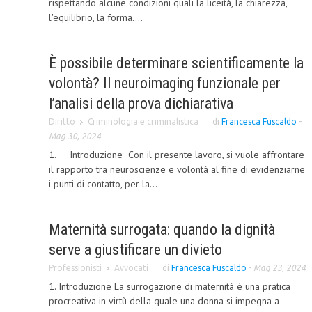
rispettando alcune condizioni quali la liceità, la chiarezza,
l'equilibrio, la forma....
CORSI CE.S.E.D.
ARCHIVIO CORSI 2015
È possibile determinare scientificamente la
DIVENTA SOCIO
volontà? Il neuroimaging funzionale per
BROCHURE CE.S.E.D.
l’analisi della prova dichiarativa
Diritto
Criminologia e criminalistica
di
Francesca Fuscaldo
-
LA RIVISTA
Mag 30, 2024
1. Introduzione Con il presente lavoro, si vuole affrontare
LA RIVISTA
il rapporto tra neuroscienze e volontà al fine di evidenziarne
COMITATO SCIENTIFICO
i punti di contatto, per la...
COMITATO EDITORIALE
Maternità surrogata: quando la dignità
REDAZIONE
serve a giustificare un divieto
PEER REVIEW
Professionisti
Avvocati
di
Francesca Fuscaldo
-
Mag 23, 2024
1. Introduzione La surrogazione di maternità è una pratica
CODICE ETICO
procreativa in virtù della quale una donna si impegna a
AUTORI