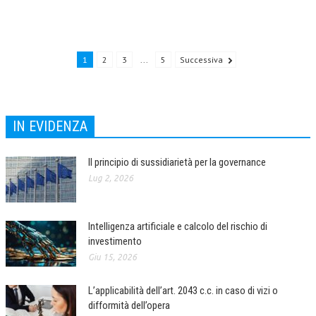
NEWS
ARCHIVIO EVENTI (FINO AL 2022)
1
2
3
...
5
Successiva
CORSI ENTI TERZI
PUBBLICAZIONI
IN EVIDENZA
BOLLETTINO FINANZIAMENTI
TELEGRAM
Il principio di sussidiarietà per la governance
Lug 2, 2026
DOCUMENTI
MANUALI E MONOGRAFIE
Intelligenza artificiale e calcolo del rischio di
investimento
TESI DI LAUREA
Giu 15, 2026
MATERIALE DIDATTICO
L’applicabilità dell’art. 2043 c.c. in caso di vizi o
INVITI E PROMOZIONI
difformità dell’opera