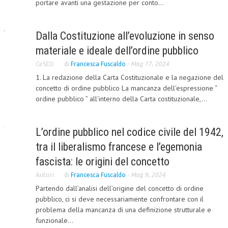
portare avanti una gestazione per conto...
COLLABORA CON NOI
Dalla Costituzione all’evoluzione in senso
ECONOMIA
materiale e ideale dell’ordine pubblico
CORPORATE SOCIAL RESPONSIBILITY
CeSED
di
Francesca Fuscaldo
-
Mag 17, 2024
ECONOMIA DELL’ARTE
1. La redazione della Carta Costituzionale e la negazione del
concetto di ordine pubblico La mancanza dell'espressione “
INTERNAZIONALIZZAZIONE
ordine pubblico ” all'interno della Carta costituzionale,...
HUMAN RESOURCES
L’ordine pubblico nel codice civile del 1942,
RISORSE UMANE
tra il liberalismo francese e l’egemonia
MARKETING
fascista: le origini del concetto
TREASURY IN FINANCIAL SERVICES
Autori
di
Francesca Fuscaldo
-
Mag 9, 2024
Partendo dall’analisi dell’origine del concetto di ordine
RISK MANAGEMENT
pubblico, ci si deve necessariamente confrontare con il
SVILUPPO SOSTENIBILE
problema della mancanza di una definizione strutturale e
funzionale...
PERSONA E CITTÀ