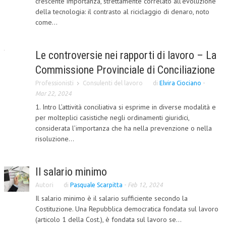
crescente importanza, strettamente correlato all'evoluzione
della tecnologia: il contrasto al riciclaggio di denaro, noto
CRIMINOLOGIA TRIBUTARIA
come...
CFC E PARADISI FISCALI
TRANSFER PRICING
Le controversie nei rapporti di lavoro – La
Commissione Provinciale di Conciliazione
PRASSI
Professionisti
Consulenti del lavoro
di
Elvira Ciociano
-
AMMINISTRATIVA
Mar 22, 2024
1. Intro L’attività conciliativa si esprime in diverse modalità e
TRIBUTARIA
per molteplici casistiche negli ordinamenti giuridici,
GIURISPRUDENZA
considerata l’importanza che ha nella prevenzione o nella
risoluzione...
EUROPEA
COSTITUZIONALE
Il salario minimo
CIVILE
Autori
di
Pasquale Scarpitta
-
Feb 12, 2024
Il salario minimo è il salario sufficiente secondo la
TRIBUTARIA
Costituzione. Una Repubblica democratica fondata sul lavoro
(articolo 1 della Cost.), è fondata sul lavoro se...
PENALE