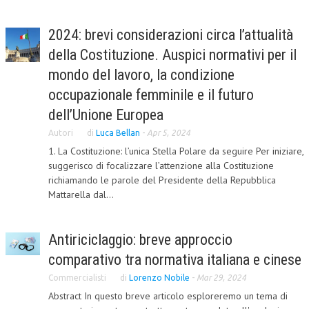
L’UMANISTA
2024: brevi considerazioni circa l’attualità
DIRITTO
della Costituzione. Auspici normativi per il
mondo del lavoro, la condizione
DIRITTO PENALE D’IMPRESA
occupazionale femminile e il futuro
DIRITTO DEL LAVORO
dell’Unione Europea
DIRITTO DEL WEB
Autori
di
Luca Bellan
-
Apr 5, 2024
DIRITTO DELLE IMPRESE IN CRISI
1. La Costituzione: l’unica Stella Polare da seguire Per iniziare,
suggerisco di focalizzare l’attenzione alla Costituzione
CRIMINOLOGIA E CRIMINALISTICA
richiamando le parole del Presidente della Repubblica
Mattarella dal...
SICUREZZA SUL LAVORO
FISCO
Antiriciclaggio: breve approccio
DIRITTO TRIBUTARIO
comparativo tra normativa italiana e cinese
FISCALITÀ INTERNAZIONALE
Commercialisti
di
Lorenzo Nobile
-
Mar 29, 2024
Abstract In questo breve articolo esploreremo un tema di
TAX RISK MANAGEMENT