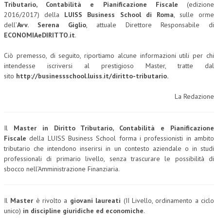
Tributario, Contabilità e Pianificazione Fiscale
(edizione
2016/2017) della
LUISS Business School di Roma
, sulle orme
COLLABORA CON NOI
dell’
Avv. Serena Giglio
, attuale Direttore Responsabile di
ECONOMIAeDIRITTO.it
.
ECONOMIA
CORPORATE SOCIAL RESPONSIBILITY
Ciò premesso, di seguito, riportiamo alcune informazioni utili per chi
intendesse iscriversi al prestigioso Master, tratte dal
ECONOMIA DELL’ARTE
sito
http://businessschool.luiss.it/diritto-tributario.
INTERNAZIONALIZZAZIONE
La Redazione
HUMAN RESOURCES
RISORSE UMANE
Il
Master in Diritto Tributario, Contabilità e Pianificazione
Fiscale
della LUISS Business School forma i professionisti in ambito
MARKETING
tributario che intendono inserirsi in un contesto aziendale o in studi
professionali di primario livello, senza trascurare le possibilità di
TREASURY IN FINANCIAL SERVICES
sbocco nell’Amministrazione Finanziaria.
RISK MANAGEMENT
SVILUPPO SOSTENIBILE
Il
Master
è rivolto a
giovani laureati
(II Livello, ordinamento a ciclo
unico)
in discipline giuridiche ed economiche
.
PERSONA E CITTÀ