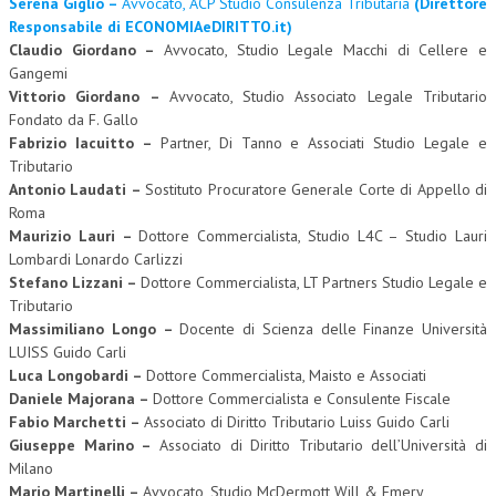
Serena Giglio –
Avvocato, ACP Studio Consulenza Tributaria
(Direttore
Responsabile di ECONOMIAeDIRITTO.it)
Claudio Giordano –
Avvocato, Studio Legale Macchi di Cellere e
Gangemi
Vittorio Giordano –
Avvocato, Studio Associato Legale Tributario
Fondato da F. Gallo
Fabrizio Iacuitto –
Partner, Di Tanno e Associati Studio Legale e
Tributario
Antonio Laudati –
Sostituto Procuratore Generale Corte di Appello di
Roma
Maurizio Lauri –
Dottore Commercialista, Studio L4C – Studio Lauri
Lombardi Lonardo Carlizzi
Stefano Lizzani –
Dottore Commercialista, LT Partners Studio Legale e
Tributario
Massimiliano Longo –
Docente di Scienza delle Finanze Università
LUISS Guido Carli
Luca Longobardi –
Dottore Commercialista, Maisto e Associati
Daniele Majorana –
Dottore Commercialista e Consulente Fiscale
Fabio Marchetti –
Associato di Diritto Tributario Luiss Guido Carli
Giuseppe Marino –
Associato di Diritto Tributario dell’Università di
Milano
Mario Martinelli –
Avvocato, Studio McDermott Will & Emery