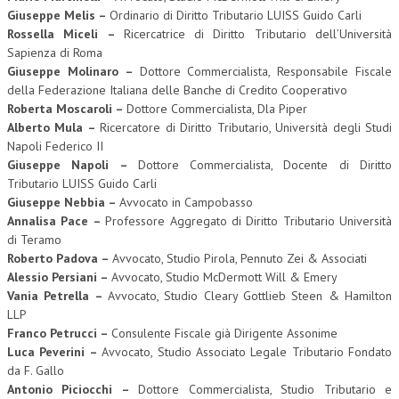
Giuseppe Melis –
Ordinario di Diritto Tributario LUISS Guido Carli
Rossella Miceli –
Ricercatrice di Diritto Tributario dell’Università
Sapienza di Roma
Giuseppe Molinaro –
Dottore Commercialista, Responsabile Fiscale
della Federazione Italiana delle Banche di Credito Cooperativo
Roberta Moscaroli –
Dottore Commercialista, Dla Piper
Alberto Mula –
Ricercatore di Diritto Tributario, Università degli Studi
Napoli Federico II
Giuseppe Napoli –
Dottore Commercialista, Docente di Diritto
Tributario LUISS Guido Carli
Giuseppe Nebbia –
Avvocato in Campobasso
Annalisa Pace –
Professore Aggregato di Diritto Tributario Università
di Teramo
Roberto Padova –
Avvocato, Studio Pirola, Pennuto Zei & Associati
Alessio Persiani –
Avvocato, Studio McDermott Will & Emery
Vania Petrella –
Avvocato, Studio Cleary Gottlieb Steen & Hamilton
LLP
Franco Petrucci –
Consulente Fiscale già Dirigente Assonime
Luca Peverini –
Avvocato, Studio Associato Legale Tributario Fondato
da F. Gallo
Antonio Piciocchi –
Dottore Commercialista, Studio Tributario e