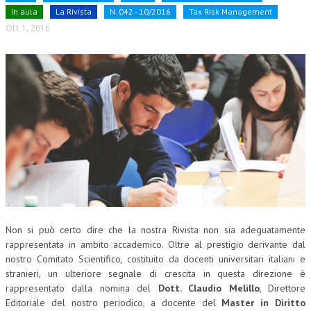
In aula
La Rivista
N. 042 - 10/2016
Tax Risk Management
CORSI CE.S.E.D.
Ott 1, 2016
ARCHIVIO CORSI 2015
DIVENTA SOCIO
BROCHURE CE.S.E.D.
LA RIVISTA
LA RIVISTA
COMITATO SCIENTIFICO
COMITATO EDITORIALE
Non si può certo dire che la nostra Rivista non sia adeguatamente
REDAZIONE
rappresentata in ambito accademico. Oltre al prestigio derivante dal
nostro Comitato Scientifico, costituito da docenti universitari italiani e
PEER REVIEW
stranieri, un ulteriore segnale di crescita in questa direzione è
CODICE ETICO
rappresentato dalla nomina del
Dott. Claudio Melillo
, Direttore
Editoriale del nostro periodico, a docente del
Master in Diritto
AUTORI