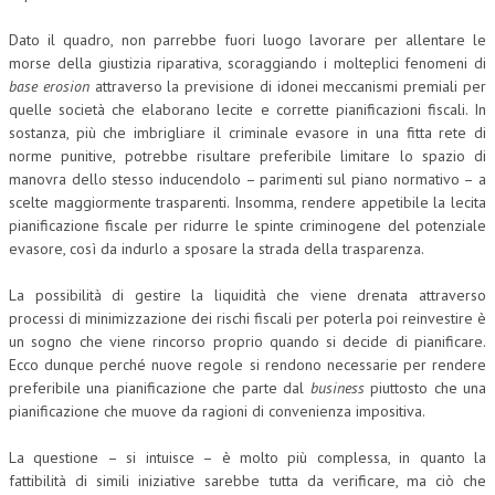
Dato il quadro, non parrebbe fuori luogo lavorare per allentare le
morse della giustizia riparativa, scoraggiando i molteplici fenomeni di
base erosion
attraverso la previsione di idonei meccanismi premiali per
quelle società che elaborano lecite e corrette pianificazioni fiscali. In
sostanza, più che imbrigliare il criminale evasore in una fitta rete di
norme punitive, potrebbe risultare preferibile limitare lo spazio di
manovra dello stesso inducendolo – parimenti sul piano normativo – a
scelte maggiormente trasparenti. Insomma, rendere appetibile la lecita
pianificazione fiscale per ridurre le spinte criminogene del potenziale
evasore, così da indurlo a sposare la strada della trasparenza.
La possibilità di gestire la liquidità che viene drenata attraverso
processi di minimizzazione dei rischi fiscali per poterla poi reinvestire è
un sogno che viene rincorso proprio quando si decide di pianificare.
Ecco dunque perché nuove regole si rendono necessarie per rendere
preferibile una pianificazione che parte dal
business
piuttosto che una
pianificazione che muove da ragioni di convenienza impositiva.
La questione – si intuisce – è molto più complessa, in quanto la
fattibilità di simili iniziative sarebbe tutta da verificare, ma ciò che