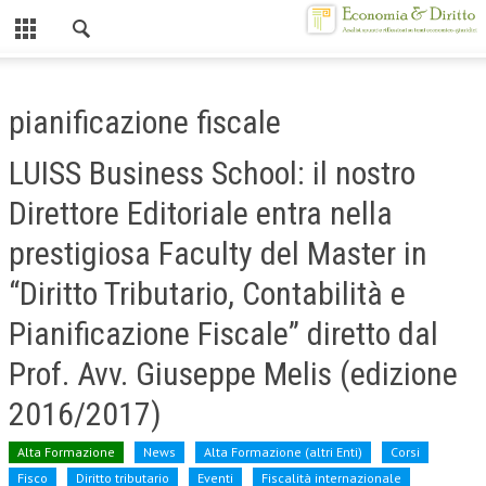
Chiuso
HOME
pianificazione fiscale
CHI SIAMO
LUISS Business School: il nostro
MISSION
Direttore Editoriale entra nella
CONTATTI
prestigiosa Faculty del Master in
CENTRO STUDI
“Diritto Tributario, Contabilità e
ATTO COSTITUTIVO E STATUTO
Pianificazione Fiscale” diretto dal
ORGANIZZAZIONE
Prof. Avv. Giuseppe Melis (edizione
OBIETTIVI
2016/2017)
DIREZIONE SCIENTIFICA
Alta Formazione
News
Alta Formazione (altri Enti)
Corsi
ALTA FORMAZIONE
Fisco
Diritto tributario
Eventi
Fiscalità internazionale