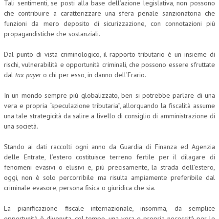
Tali sentimenti, se posti alla base dell’azione legislativa, non possono
che contribuire a caratterizzare una sfera penale sanzionatoria che
funzioni da mero deposito di sicurizzazione, con connotazioni più
propagandistiche che sostanziali.
Dal punto di vista criminologico, il rapporto tributario è un insieme di
rischi, vulnerabilità e opportunità criminali, che possono essere sfruttate
dal
tax payer
o chi per esso, in danno dell’Erario.
In un mondo sempre più globalizzato, ben si potrebbe parlare di una
vera e propria “speculazione tributaria”, allorquando la fiscalità assume
una tale strategicità da salire a livello di consiglio di amministrazione di
una società.
Stando ai dati raccolti ogni anno da Guardia di Finanza ed Agenzia
delle Entrate, l’estero costituisce terreno fertile per il dilagare di
fenomeni evasivi o elusivi e, più precisamente, la strada dell’estero,
oggi, non è solo percorribile ma risulta ampiamente preferibile dal
criminale evasore, persona fisica o giuridica che sia.
La pianificazione fiscale internazionale, insomma, da semplice
opportunità è divenuta, col tempo, una vera e propria necessità per le