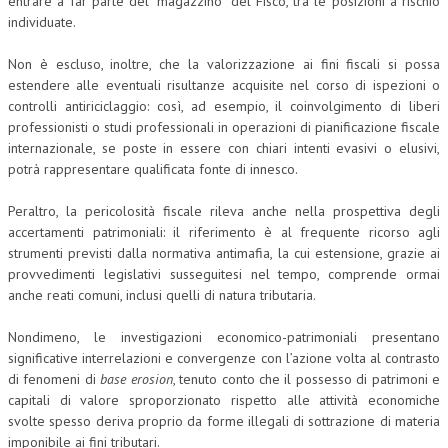
entrare a far parte del “magazzino” del Fisco, tra le posizioni a rischio
individuate.
Non è escluso, inoltre, che la valorizzazione ai fini fiscali si possa
estendere alle eventuali risultanze acquisite nel corso di ispezioni o
controlli antiriciclaggio: così, ad esempio, il coinvolgimento di liberi
professionisti o studi professionali in operazioni di pianificazione fiscale
internazionale, se poste in essere con chiari intenti evasivi o elusivi,
potrà rappresentare qualificata fonte di innesco.
Peraltro, la pericolosità fiscale rileva anche nella prospettiva degli
accertamenti patrimoniali: il riferimento è al frequente ricorso agli
strumenti previsti dalla normativa antimafia, la cui estensione, grazie ai
provvedimenti legislativi susseguitesi nel tempo, comprende ormai
anche reati comuni, inclusi quelli di natura tributaria.
Nondimeno, le investigazioni economico-patrimoniali presentano
significative interrelazioni e convergenze con l’azione volta al contrasto
di fenomeni di
base erosion
, tenuto conto che il possesso di patrimoni e
capitali di valore sproporzionato rispetto alle attività economiche
svolte spesso deriva proprio da forme illegali di sottrazione di materia
imponibile ai fini tributari.