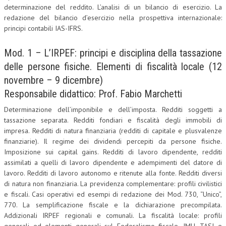
determinazione del reddito. L’analisi di un bilancio di esercizio. La
CRIMINOLOGIA TRIBUTARIA
redazione del bilancio d’esercizio nella prospettiva internazionale:
principi contabili IAS-IFRS.
CFC E PARADISI FISCALI
Mod. 1 – L’IRPEF: principi e disciplina della tassazione
TRANSFER PRICING
delle persone fisiche. Elementi di fiscalità locale (12
PRASSI
novembre – 9 dicembre)
AMMINISTRATIVA
Responsabile didattico: Prof. Fabio Marchetti
TRIBUTARIA
Determinazione dell’imponibile e dell’imposta. Redditi soggetti a
tassazione separata. Redditi fondiari e fiscalità degli immobili di
GIURISPRUDENZA
impresa. Redditi di natura finanziaria (redditi di capitale e plusvalenze
finanziarie). Il regime dei dividendi percepiti da persone fisiche.
EUROPEA
Imposizione sui capital gains. Redditi di lavoro dipendente, redditi
assimilati a quelli di lavoro dipendente e adempimenti del datore di
COSTITUZIONALE
lavoro. Redditi di lavoro autonomo e ritenute alla fonte. Redditi diversi
CIVILE
di natura non finanziaria. La previdenza complementare: profili civilistici
e fiscali. Casi operativi ed esempi di redazione dei Mod. 730, “Unico”,
TRIBUTARIA
770. La semplificazione fiscale e la dichiarazione precompilata.
Addizionali IRPEF regionali e comunali. La fiscalità locale: profili
PENALE