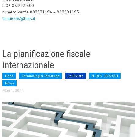
F 06 85 222 400
numero verde 800901194 – 800901195
smluissbs@luiss.it
La pianificazione fiscale
internazionale
Fisco
Criminologia Tributaria
La Rivista
N. 013 - 05/2014
News
Mag 1, 2014