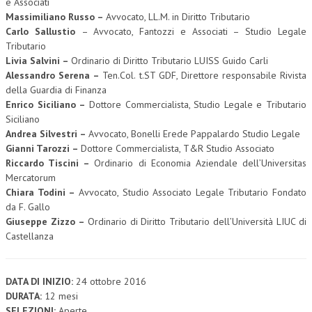
e Associati
Massimiliano Russo –
Avvocato, LL.M. in Diritto Tributario
Carlo Sallustio
– Avvocato, Fantozzi e Associati – Studio Legale
Tributario
Livia Salvini –
Ordinario di Diritto Tributario LUISS Guido Carli
Alessandro Serena –
Ten.Col. t.ST GDF, Direttore responsabile Rivista
della Guardia di Finanza
Enrico Siciliano –
Dottore Commercialista, Studio Legale e Tributario
Siciliano
Andrea Silvestri –
Avvocato, Bonelli Erede Pappalardo Studio Legale
Gianni Tarozzi –
Dottore Commercialista, T&R Studio Associato
Riccardo Tiscini –
Ordinario di Economia Aziendale dell’Universitas
Mercatorum
Chiara Todini –
Avvocato, Studio Associato Legale Tributario Fondato
da F. Gallo
Giuseppe Zizzo –
Ordinario di Diritto Tributario dell’Università LIUC di
Castellanza
DATA DI INIZIO:
24 ottobre 2016
DURATA:
12 mesi
SELEZIONI:
Aperte