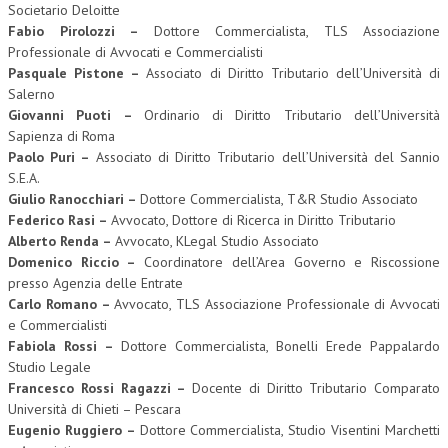
Societario Deloitte
Fabio Pirolozzi –
Dottore Commercialista, TLS Associazione
Professionale di Avvocati e Commercialisti
Pasquale Pistone –
Associato di Diritto Tributario dell’Università di
Salerno
Giovanni Puoti –
Ordinario di Diritto Tributario dell’Università
Sapienza di Roma
Paolo Puri –
Associato di Diritto Tributario dell’Università del Sannio
S.E.A.
Giulio Ranocchiari –
Dottore Commercialista, T&R Studio Associato
Federico Rasi –
Avvocato, Dottore di Ricerca in Diritto Tributario
Alberto Renda –
Avvocato, KLegal Studio Associato
Domenico Riccio –
Coordinatore dell’Area Governo e Riscossione
presso Agenzia delle Entrate
Carlo Romano –
Avvocato, TLS Associazione Professionale di Avvocati
e Commercialisti
Fabiola Rossi –
Dottore Commercialista, Bonelli Erede Pappalardo
Studio Legale
Francesco Rossi Ragazzi –
Docente di Diritto Tributario Comparato
Università di Chieti – Pescara
Eugenio Ruggiero –
Dottore Commercialista, Studio Visentini Marchetti