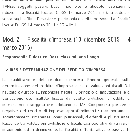
generali ed elementi generali sul Federalismo fiscale. IMU, TASI e
TARES: soggetti passivi, base imponibile e aliquote, esenzioni e
NEWS
riduzioni. La fiscalità locale: D. LGS 14 marzo 2011 n.23: la cedolare
secca sugli affitti. Tassazione patrimoniale delle persone. La fiscalità
ARCHIVIO EVENTI (FINO AL 2022)
locale: D. LGS 14 marzo 2011 n.23 – IMU.
CORSI ENTI TERZI
Mod. 2 – Fiscalità d’impresa (10 dicembre 2015 – 4
PUBBLICAZIONI
marzo 2016)
BOLLETTINO FINANZIAMENTI
Responsabile Didattico: Dott. Massimiliano Longo
TELEGRAM
IRES E DETERMINAZIONE DEL REDDITO D’IMPRESA
La qualificazione del reddito d’impresa. Principi generali sulla
DOCUMENTI
determinazione del reddito d’impresa e sulle valutazioni fiscali. Dal
risultato civilistico all’imponibile fiscale, il principio di imputazione e di
MANUALI E MONOGRAFIE
derivazione del risultato fiscale da quello civilistico. Il reddito di
impresa per i soggetti che adottano gli IAS. Componenti positive e
TESI DI LAUREA
negative del reddito di impresa: approfondimenti su ammortamenti,
accantonamenti, rimanenze, oneri pluriennali, dividendi e plusvalenze.
MATERIALE DIDATTICO
Raccordo tra valutazioni civilistiche e fiscali, casi operativi di variazioni
INVITI E PROMOZIONI
in aumento ed in diminuzione. La fiscalità differita attiva e passiva, le