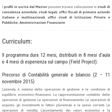
I
profili in uscita dal Master
possono trovare collocazione in
studi di
L’UMANISTA
consulenza aziendale,
studi legali
,
uffici fiscali di primarie aziende
italiane e multinazionali
,
uffici studi di Istituzioni Private e
DIRITTO
Pubbliche,
Amministrazioni Finanziarie
.
DIRITTO PENALE D’IMPRESA
DIRITTO DEL LAVORO
Curriculum:
DIRITTO DEL WEB
Il programma dura 12 mesi, distribuiti in 8 mesi d’aula
DIRITTO DELLE IMPRESE IN CRISI
e 4 mesi di esperienza sul campo (Field Project).
CRIMINOLOGIA E CRIMINALISTICA
SICUREZZA SUL LAVORO
Precorso di Contabilità generale e bilancio (2 – 11
novembre 2015)
FISCO
L’azienda, il sistema delle operazioni di gestione e le condizioni di
DIRITTO TRIBUTARIO
equilibrio economico-finanziario. La rappresentazione contabile delle
operazioni di gestione. Le operazioni di finanziamento. Le operazioni di
FISCALITÀ INTERNAZIONALE
acquisto: gli investimenti in fattori pluriennali e le spese correnti. Le
TAX RISK MANAGEMENT
operazioni di vendita. L’assestamento dei valori economici e la