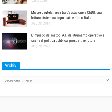
Giu 4, 2026
COLLABORA CON NOI
Misure cautelari reali tra Cassazione e CEDU: una
lettura sistemica dopo Isaia e altri c. Italia
ECONOMIA
Mag 28, 2026
CORPORATE SOCIAL RESPONSIBILITY
L’impiego dei metodi A.I., da strumento operativo a
ECONOMIA DELL’ARTE
scelta di politica pubblica: prospettive future
INTERNAZIONALIZZAZIONE
Mag 28, 2026
HUMAN RESOURCES
Archivi
RISORSE UMANE
Archivi
MARKETING
TREASURY IN FINANCIAL SERVICES
RISK MANAGEMENT
SVILUPPO SOSTENIBILE
PERSONA E CITTÀ