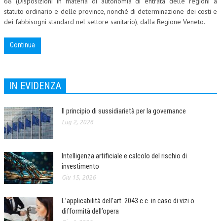
68 (Disposizioni in materia di autonomia di entrata delle regioni a
statuto ordinario e delle province, nonché di determinazione dei costi e
CORSI CE.S.E.D.
dei fabbisogni standard nel settore sanitario), dalla Regione Veneto.
ARCHIVIO CORSI 2015
Continua
DIVENTA SOCIO
BROCHURE CE.S.E.D.
IN EVIDENZA
LA RIVISTA
Il principio di sussidiarietà per la governance
LA RIVISTA
Lug 2, 2026
COMITATO SCIENTIFICO
COMITATO EDITORIALE
Intelligenza artificiale e calcolo del rischio di
investimento
REDAZIONE
Giu 15, 2026
PEER REVIEW
L’applicabilità dell’art. 2043 c.c. in caso di vizi o
CODICE ETICO
difformità dell’opera
AUTORI