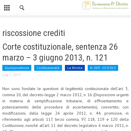
Chiuso
HOME
riscossione crediti
CHI SIAMO
Corte costituzionale, sentenza 26
MISSION
marzo – 3 giugno 2013, n. 121
CONTATTI
Giurisprudenza
Costituzionale
La Rivista
N. 003 - 07/2013
CENTRO STUDI
Lug 1, 2013
ATTO COSTITUTIVO E STATUTO
Non sono fondate le questioni di legittimità costituzionale dell’art. 3,
comma 10, del decreto-legge 2 marzo 2012, n. 16 (Disposizioni urgenti
ORGANIZZAZIONE
in materia di semplificazione tributarie, di efficientamento e
potenziamento delle procedure di accertamento), convertito, con
OBIETTIVI
modificazioni, dalla legge 26 aprile 2012, n. 44, promosse, in
DIREZIONE SCIENTIFICA
riferimento agli articoli 117, terzo comma, 97, 118, 119 e 120 della
Costituzione, nonché all’art. 11 del decreto legislativo 6 marzo 2011, n.
ALTA FORMAZIONE