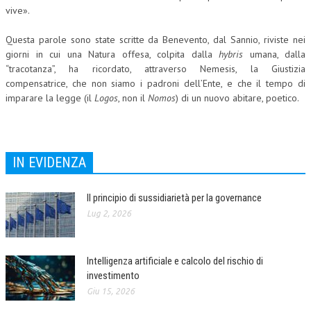
vive».
NEWS
Questa parole sono state scritte da Benevento, dal Sannio, riviste nei
ARCHIVIO EVENTI (FINO AL 2022)
giorni in cui una Natura offesa, colpita dalla
hybris
umana, dalla
“tracotanza”, ha ricordato, attraverso Nemesis, la Giustizia
CORSI ENTI TERZI
compensatrice, che non siamo i padroni dell’Ente, e che il tempo di
imparare la legge (il
Logos
, non il
Nomos
) di un nuovo abitare, poetico.
PUBBLICAZIONI
BOLLETTINO FINANZIAMENTI
TELEGRAM
IN EVIDENZA
DOCUMENTI
Il principio di sussidiarietà per la governance
Lug 2, 2026
MANUALI E MONOGRAFIE
TESI DI LAUREA
Intelligenza artificiale e calcolo del rischio di
MATERIALE DIDATTICO
investimento
Giu 15, 2026
INVITI E PROMOZIONI