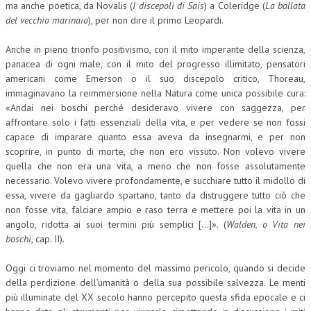
ma anche poetica, da Novalis (
I discepoli di Sais
) a Coleridge (
La ballata
del vecchio marinaio
), per non dire il primo Leopardi.
L’UMANISTA
DIRITTO
Anche in pieno trionfo positivismo, con il mito imperante della scienza,
panacea di ogni male, con il mito del progresso illimitato, pensatori
DIRITTO PENALE D’IMPRESA
americani come Emerson o il suo discepolo critico, Thoreau,
immaginavano la reimmersione nella Natura come unica possibile cura:
DIRITTO DEL LAVORO
«Andai nei boschi perché desideravo vivere con saggezza, per
affrontare solo i fatti essenziali della vita, e per vedere se non fossi
DIRITTO DEL WEB
capace di imparare quanto essa aveva da insegnarmi, e per non
scoprire, in punto di morte, che non ero vissuto. Non volevo vivere
DIRITTO DELLE IMPRESE IN CRISI
quella che non era una vita, a meno che non fosse assolutamente
CRIMINOLOGIA E CRIMINALISTICA
necessario. Volevo vivere profondamente, e succhiare tutto il midollo di
essa, vivere da gagliardo spartano, tanto da distruggere tutto ciò che
SICUREZZA SUL LAVORO
non fosse vita, falciare ampio e raso terra e mettere poi la vita in un
angolo, ridotta ai suoi termini più semplici […]». (
Walden, o Vita nei
FISCO
boschi
, cap. II).
DIRITTO TRIBUTARIO
Oggi ci troviamo nel momento del massimo pericolo, quando si decide
FISCALITÀ INTERNAZIONALE
della perdizione dell’umanità o della sua possibile salvezza. Le menti
più illuminate del XX secolo hanno percepito questa sfida epocale e ci
TAX RISK MANAGEMENT