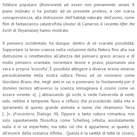
folklore popolare (
Biancaneve
) ad esseri non pienamente umani. Il
piano inclinato ci ha portato ad un presente proteso, e con scarsa
COLLABORA CON NOI
consapevolezza, alla distruzione dell’habitat naturale dell’uomo, come
ECONOMIA
film di fantascienza catastrofista (
Avatar
di Cameron, il recente
After the
Earth
di Shyamalan) hanno mostrato.
CORPORATE SOCIAL RESPONSIBILITY
Il pensiero occidentale, ha dunque, dentro di sé svariate possibilità.
ECONOMIA DELL’ARTE
Supportare la tecno-scienza nella violazione della Natura fino alla sua
distruzione o, rimettendosi all’altezza del pensiero greco arcaico e di
INTERNAZIONALIZZAZIONE
molto pensiero orientale, riorientare teorie e prassi, plasmando una
HUMAN RESOURCES
vera e propria “ecosofia”. È possibile attingere a diverse eresie emerse
periodicamente nella nostra cultura. Penso ad un visionario come
RISORSE UMANE
Giordano Bruno, che, negli anni in cui si ponevano le fondamenta per il
dominio tecnico attraverso la scienza, immaginava il cosmo come un
MARKETING
essere vivente: «[…] abbassando gli occhi, si vede l’università di venti,
nubi, nebbie e tempeste, flussi e reflussi che procedendo dalla vita e
TREASURY IN FINANCIAL SERVICES
spiramento di questo grande animale e nume, che chiamiamo Terra
RISK MANAGEMENT
[…]». (
Fracastorio
, Dialogo III). Oppure a tanta cultura romantica, non
solo squisitamente filosofica, come Schelling («Nulla, assolutamente
SVILUPPO SOSTENIBILE
nulla è in sé imperfetto, ma tutto ciò che è appartiene, in quanto è,
all’essere della sostanza infinita… Questa è la santità di tutte le cose»),
PERSONA E CITTÀ