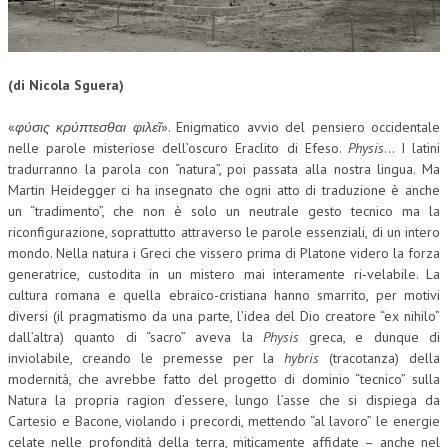
CORSI CE.S.E.D.
ARCHIVIO CORSI 2015
(di Nicola Sguera)
DIVENTA SOCIO
«
φύσις κρύπτεσθαι φιλε
ῖ
». Enigmatico avvio del pensiero occidentale
BROCHURE CE.S.E.D.
nelle parole misteriose dell’oscuro Eraclito di Efeso.
Physis
… I latini
tradurranno la parola con “natura”, poi passata alla nostra lingua. Ma
LA RIVISTA
Martin Heidegger ci ha insegnato che ogni atto di traduzione è anche
un “tradimento”, che non è solo un neutrale gesto tecnico ma la
LA RIVISTA
riconfigurazione, soprattutto attraverso le parole essenziali, di un intero
mondo. Nella natura i Greci che vissero prima di Platone videro la forza
COMITATO SCIENTIFICO
generatrice, custodita in un mistero mai interamente ri-velabile. La
cultura romana e quella ebraico-cristiana hanno smarrito, per motivi
COMITATO EDITORIALE
diversi (il pragmatismo da una parte, l’idea del Dio creatore “ex nihilo”
dall’altra) quanto di “sacro” aveva la
Physis
greca, e dunque di
REDAZIONE
inviolabile, creando le premesse per la
hybris
(tracotanza) della
PEER REVIEW
modernità, che avrebbe fatto del progetto di dominio “tecnico” sulla
Natura la propria ragion d’essere, lungo l’asse che si dispiega da
CODICE ETICO
Cartesio e Bacone, violando i precordi, mettendo “al lavoro” le energie
celate nelle profondità della terra, miticamente affidate – anche nel
AUTORI