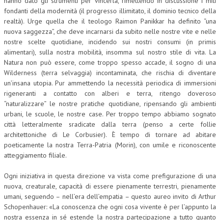
hanno dato gli strumenti per vincerla, rimettendo in discussione i miti
fondanti della modernità (il progresso illimitato, il dominio tecnico della
CRIMINOLOGIA TRIBUTARIA
realtà). Urge quella che il teologo Raimon Panikkar ha definito “una
nuova saggezza”, che deve incarnarsi da subito nelle nostre vite e nelle
CFC E PARADISI FISCALI
nostre scelte quotidiane, incidendo sui nostri consumi (in primis
TRANSFER PRICING
alimentari), sulla nostra mobilità, insomma sul nostro stile di vita. La
Natura non può essere, come troppo spesso accade, il sogno di una
PRASSI
Wilderness (terra selvaggia) incontaminata, che rischia di diventare
un’insana utopia. Pur ammettendo la necessità periodica di immersioni
AMMINISTRATIVA
rigeneranti a contatto con alberi e terra, ritengo doveroso
“naturalizzare” le nostre pratiche quotidiane, ripensando gli ambienti
TRIBUTARIA
urbani, le scuole, le nostre case. Per troppo tempo abbiamo sognato
GIURISPRUDENZA
città letteralmente sradicate dalla terra (penso a certe follie
architettoniche di Le Corbusier). È tempo di tornare ad abitare
EUROPEA
poeticamente la nostra Terra-Patria (Morin), con umile e riconoscente
atteggiamento filiale.
COSTITUZIONALE
Ogni iniziativa in questa direzione va vista come prefigurazione di una
CIVILE
nuova, creaturale, capacità di essere pienamente terrestri, pienamente
TRIBUTARIA
umani, seguendo – nell’era dell’empatia – questo aureo invito di Arthur
Schopenhauer: «La conoscenza che ogni cosa vivente è per l’appunto la
PENALE
nostra essenza in sé estende la nostra partecipazione a tutto quanto