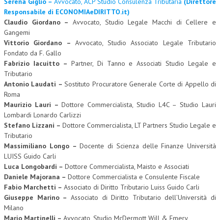
Serena Giglio –
Avvocato, ACP Studio Consulenza Tributaria
(Direttore
Responsabile di ECONOMIAeDIRITTO.it)
Claudio Giordano –
Avvocato, Studio Legale Macchi di Cellere e
Gangemi
Vittorio Giordano –
Avvocato, Studio Associato Legale Tributario
Fondato da F. Gallo
Fabrizio Iacuitto –
Partner, Di Tanno e Associati Studio Legale e
Tributario
Antonio Laudati –
Sostituto Procuratore Generale Corte di Appello di
Roma
Maurizio Lauri –
Dottore Commercialista, Studio L4C – Studio Lauri
Lombardi Lonardo Carlizzi
Stefano Lizzani –
Dottore Commercialista, LT Partners Studio Legale e
Tributario
Massimiliano Longo –
Docente di Scienza delle Finanze Università
LUISS Guido Carli
Luca Longobardi –
Dottore Commercialista, Maisto e Associati
Daniele Majorana –
Dottore Commercialista e Consulente Fiscale
Fabio Marchetti –
Associato di Diritto Tributario Luiss Guido Carli
Giuseppe Marino –
Associato di Diritto Tributario dell’Università di
Milano
Mario Martinelli –
Avvocato, Studio McDermott Will & Emery