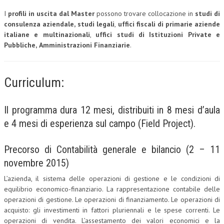
I
profili in uscita dal Master
possono trovare collocazione in
studi di
L’UMANISTA
consulenza aziendale,
studi legali
,
uffici fiscali di primarie aziende
italiane e multinazionali
,
uffici studi di Istituzioni Private e
DIRITTO
Pubbliche,
Amministrazioni Finanziarie
.
DIRITTO PENALE D’IMPRESA
DIRITTO DEL LAVORO
Curriculum:
DIRITTO DEL WEB
Il programma dura 12 mesi, distribuiti in 8 mesi d’aula
DIRITTO DELLE IMPRESE IN CRISI
e 4 mesi di esperienza sul campo (Field Project).
CRIMINOLOGIA E CRIMINALISTICA
SICUREZZA SUL LAVORO
Precorso di Contabilità generale e bilancio (2 – 11
novembre 2015)
FISCO
L’azienda, il sistema delle operazioni di gestione e le condizioni di
DIRITTO TRIBUTARIO
equilibrio economico-finanziario. La rappresentazione contabile delle
operazioni di gestione. Le operazioni di finanziamento. Le operazioni di
FISCALITÀ INTERNAZIONALE
acquisto: gli investimenti in fattori pluriennali e le spese correnti. Le
TAX RISK MANAGEMENT
operazioni di vendita. L’assestamento dei valori economici e la