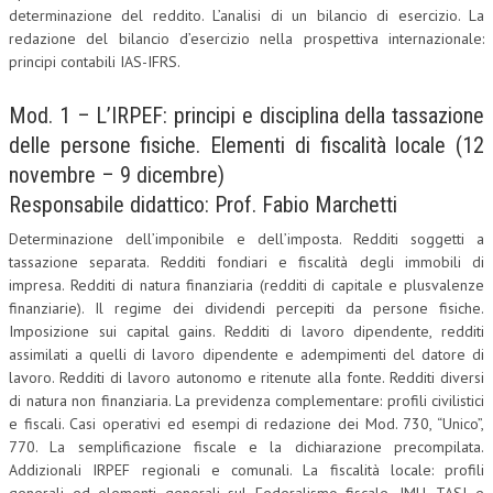
determinazione del reddito. L’analisi di un bilancio di esercizio. La
CRIMINOLOGIA TRIBUTARIA
redazione del bilancio d’esercizio nella prospettiva internazionale:
principi contabili IAS-IFRS.
CFC E PARADISI FISCALI
Mod. 1 – L’IRPEF: principi e disciplina della tassazione
TRANSFER PRICING
delle persone fisiche. Elementi di fiscalità locale (12
PRASSI
novembre – 9 dicembre)
AMMINISTRATIVA
Responsabile didattico: Prof. Fabio Marchetti
TRIBUTARIA
Determinazione dell’imponibile e dell’imposta. Redditi soggetti a
tassazione separata. Redditi fondiari e fiscalità degli immobili di
GIURISPRUDENZA
impresa. Redditi di natura finanziaria (redditi di capitale e plusvalenze
finanziarie). Il regime dei dividendi percepiti da persone fisiche.
EUROPEA
Imposizione sui capital gains. Redditi di lavoro dipendente, redditi
assimilati a quelli di lavoro dipendente e adempimenti del datore di
COSTITUZIONALE
lavoro. Redditi di lavoro autonomo e ritenute alla fonte. Redditi diversi
CIVILE
di natura non finanziaria. La previdenza complementare: profili civilistici
e fiscali. Casi operativi ed esempi di redazione dei Mod. 730, “Unico”,
TRIBUTARIA
770. La semplificazione fiscale e la dichiarazione precompilata.
Addizionali IRPEF regionali e comunali. La fiscalità locale: profili
PENALE