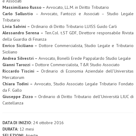
e Associati
Massimiliano Russo –
Avvocato, LL.M. in Diritto Tributario
Carlo Sallustio
– Avvocato, Fantozzi e Associati – Studio Legale
Tributario
Livia Salvini –
Ordinario di Diritto Tributario LUISS Guido Carli
Alessandro Serena –
Ten.Col. t.ST GDF, Direttore responsabile Rivista
della Guardia di Finanza
Enrico Siciliano –
Dottore Commercialista, Studio Legale e Tributario
Siciliano
Andrea Silvestri –
Avvocato, Bonelli Erede Pappalardo Studio Legale
Gianni Tarozzi –
Dottore Commercialista, T&R Studio Associato
Riccardo Tiscini –
Ordinario di Economia Aziendale dell’Universitas
Mercatorum
Chiara Todini –
Avvocato, Studio Associato Legale Tributario Fondato
da F. Gallo
Giuseppe Zizzo –
Ordinario di Diritto Tributario dell’Università LIUC di
Castellanza
DATA DI INIZIO:
24 ottobre 2016
DURATA:
12 mesi
SELEZIONI:
Aperte