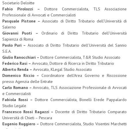
Societario Deloitte
Fabio Pirolozzi –
Dottore Commercialista, TLS Associazione
Professionale di Avvocati e Commercialisti
Pasquale Pistone –
Associato di Diritto Tributario dell’Università di
Salerno
Giovanni Puoti –
Ordinario di Diritto Tributario dell’Università
Sapienza di Roma
Paolo Puri –
Associato di Diritto Tributario dell’Università del Sannio
S.E.A.
Giulio Ranocchiari –
Dottore Commercialista, T&R Studio Associato
Federico Rasi –
Avvocato, Dottore di Ricerca in Diritto Tributario
Alberto Renda –
Avvocato, KLegal Studio Associato
Domenico Riccio –
Coordinatore dell’Area Governo e Riscossione
presso Agenzia delle Entrate
Carlo Romano –
Avvocato, TLS Associazione Professionale di Avvocati
e Commercialisti
Fabiola Rossi –
Dottore Commercialista, Bonelli Erede Pappalardo
Studio Legale
Francesco Rossi Ragazzi –
Docente di Diritto Tributario Comparato
Università di Chieti – Pescara
Eugenio Ruggiero –
Dottore Commercialista, Studio Visentini Marchetti