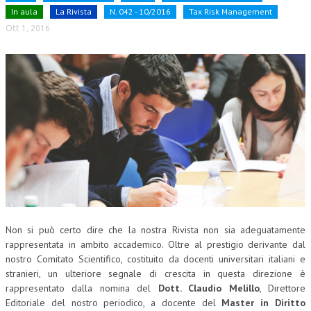
In aula
La Rivista
N. 042 - 10/2016
Tax Risk Management
CORSI CE.S.E.D.
Ott 1, 2016
ARCHIVIO CORSI 2015
DIVENTA SOCIO
BROCHURE CE.S.E.D.
LA RIVISTA
LA RIVISTA
COMITATO SCIENTIFICO
COMITATO EDITORIALE
Non si può certo dire che la nostra Rivista non sia adeguatamente
REDAZIONE
rappresentata in ambito accademico. Oltre al prestigio derivante dal
nostro Comitato Scientifico, costituito da docenti universitari italiani e
PEER REVIEW
stranieri, un ulteriore segnale di crescita in questa direzione è
CODICE ETICO
rappresentato dalla nomina del
Dott. Claudio Melillo
, Direttore
Editoriale del nostro periodico, a docente del
Master in Diritto
AUTORI