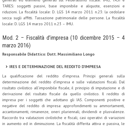
generali ed elementi generali sul Federalismo fiscale. IMU, TASI e
TARES: soggetti passivi, base imponibile e aliquote, esenzioni e
NEWS
riduzioni. La fiscalità locale: D. LGS 14 marzo 2011 n.23: la cedolare
secca sugli affitti. Tassazione patrimoniale delle persone. La fiscalità
ARCHIVIO EVENTI (FINO AL 2022)
locale: D. LGS 14 marzo 2011 n.23 – IMU.
CORSI ENTI TERZI
Mod. 2 – Fiscalità d’impresa (10 dicembre 2015 – 4
PUBBLICAZIONI
marzo 2016)
BOLLETTINO FINANZIAMENTI
Responsabile Didattico: Dott. Massimiliano Longo
TELEGRAM
IRES E DETERMINAZIONE DEL REDDITO D’IMPRESA
La qualificazione del reddito d’impresa. Principi generali sulla
DOCUMENTI
determinazione del reddito d’impresa e sulle valutazioni fiscali. Dal
risultato civilistico all’imponibile fiscale, il principio di imputazione e di
MANUALI E MONOGRAFIE
derivazione del risultato fiscale da quello civilistico. Il reddito di
impresa per i soggetti che adottano gli IAS. Componenti positive e
TESI DI LAUREA
negative del reddito di impresa: approfondimenti su ammortamenti,
accantonamenti, rimanenze, oneri pluriennali, dividendi e plusvalenze.
MATERIALE DIDATTICO
Raccordo tra valutazioni civilistiche e fiscali, casi operativi di variazioni
INVITI E PROMOZIONI
in aumento ed in diminuzione. La fiscalità differita attiva e passiva, le