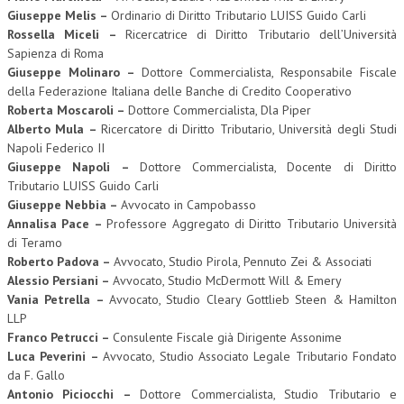
Giuseppe Melis –
Ordinario di Diritto Tributario LUISS Guido Carli
Rossella Miceli –
Ricercatrice di Diritto Tributario dell’Università
Sapienza di Roma
Giuseppe Molinaro –
Dottore Commercialista, Responsabile Fiscale
della Federazione Italiana delle Banche di Credito Cooperativo
Roberta Moscaroli –
Dottore Commercialista, Dla Piper
Alberto Mula –
Ricercatore di Diritto Tributario, Università degli Studi
Napoli Federico II
Giuseppe Napoli –
Dottore Commercialista, Docente di Diritto
Tributario LUISS Guido Carli
Giuseppe Nebbia –
Avvocato in Campobasso
Annalisa Pace –
Professore Aggregato di Diritto Tributario Università
di Teramo
Roberto Padova –
Avvocato, Studio Pirola, Pennuto Zei & Associati
Alessio Persiani –
Avvocato, Studio McDermott Will & Emery
Vania Petrella –
Avvocato, Studio Cleary Gottlieb Steen & Hamilton
LLP
Franco Petrucci –
Consulente Fiscale già Dirigente Assonime
Luca Peverini –
Avvocato, Studio Associato Legale Tributario Fondato
da F. Gallo
Antonio Piciocchi –
Dottore Commercialista, Studio Tributario e