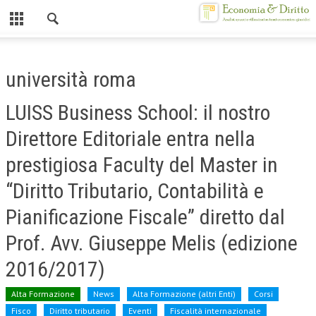
Chiuso
HOME
università roma
CHI SIAMO
LUISS Business School: il nostro
MISSION
Direttore Editoriale entra nella
CONTATTI
prestigiosa Faculty del Master in
CENTRO STUDI
“Diritto Tributario, Contabilità e
ATTO COSTITUTIVO E STATUTO
Pianificazione Fiscale” diretto dal
ORGANIZZAZIONE
Prof. Avv. Giuseppe Melis (edizione
OBIETTIVI
2016/2017)
DIREZIONE SCIENTIFICA
Alta Formazione
News
Alta Formazione (altri Enti)
Corsi
ALTA FORMAZIONE
Fisco
Diritto tributario
Eventi
Fiscalità internazionale