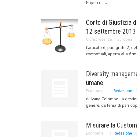
Napoli dal...
Corte di Giustizia 
12 settembre 2013 
Giurisprudenza
Europea
L’articolo 6, paragrafo 2, d
contrattuali, aperta alla fi
Diversity managemen
umane
Economia
di
Redazione
-
O
di Ivana Colombo La gestione
genere, da tema di pari opp
Misurare la Custome
Economia
di
Redazione
-
O