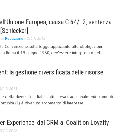
dell’Unione Europea, causa C 64/12, sentenza
[Schlecker]
di
Redazione
-
Ott 1, 2013
ella Convenzione sulla legge applicabile alle obbligazioni
rma a Roma il 19 giugno 1980, dev’essere interpretato nel...
t: la gestione diversificata delle risorse
tt 1, 2013
 della diversità, in Italia sottointesa tradizionalmente come di
ortunità (1) è divenuto argomento di interesse...
r Experience: dal CRM al Coalition Loyalty
tt 1, 2013