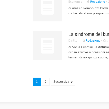
Economia
di
Redazione
-
O
di Alessio Rombolotti Pochi
continuato il suo programma d
La sindrome del bu
Diritto
di
Redazione
-
Ott 
di Sonia Cecchini La diffusi
organizzative a pressioni e
termini di riorganizzazione,.
1
2
Successiva