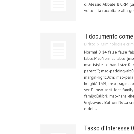
di Alessio Abbate Il CRM (l
volto alla raccolta e alla ge
Il documento come 
Diritto
Criminologia e crimi
Normal 0 14 false false fal
table.MsoNormalTable {mso-
mso-tstyle-colband-size:0; 
parent:""; mso-padding-alt
margin-right:0cm; mso-para
height:115%; mso-pagination:
serif"; mso-ascii-font-famil
family:Calibri; mso-hansi-t
Grębowiec Baffoni Nella crimi
e del...
Tasso d’Interesse 0%