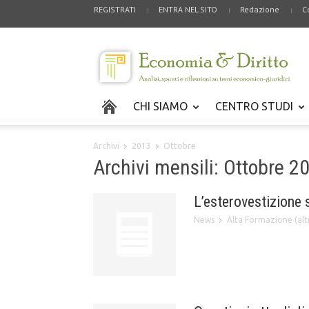
REGISTRATI
ENTRA NEL SITO
Redazione
C
CHI SIAMO
CENTRO STUDI
Archivi
2013
Ottobre
Archivi mensili: Ottobre 2
L’esterovestizione 
News
Alta Formazione (altr