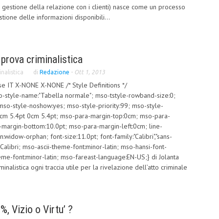
a gestione della relazione con i clienti) nasce come un processo
stione delle informazioni disponibili...
prova criminalistica
nalistica
di
Redazione
-
Ott 1, 2013
se IT X-NONE X-NONE /* Style Definitions */
style-name:"Tabella normale"; mso-tstyle-rowband-size:0;
mso-style-noshow:yes; mso-style-priority:99; mso-style-
:0cm 5.4pt 0cm 5.4pt; mso-para-margin-top:0cm; mso-para-
-margin-bottom:10.0pt; mso-para-margin-left:0cm; line-
widow-orphan; font-size:11.0pt; font-family:"Calibri","sans-
y:Calibri; mso-ascii-theme-font:minor-latin; mso-hansi-font-
heme-font:minor-latin; mso-fareast-language:EN-US;} di Jolanta
nalistica ogni traccia utile per la rivelazione dell’atto criminale
, Vizio o Virtu’ ?