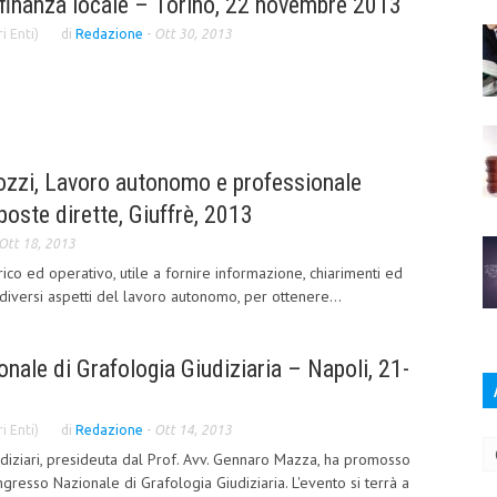
i finanza locale – Torino, 22 novembre 2013
i Enti)
di
Redazione
-
Ott 30, 2013
tozzi, Lavoro autonomo e professionale
poste dirette, Giuffrè, 2013
Ott 18, 2013
rico ed operativo, utile a fornire informazione, chiarimenti ed
diversi aspetti del lavoro autonomo, per ottenere...
ale di Grafologia Giudiziaria – Napoli, 21-
Ar
i Enti)
di
Redazione
-
Ott 14, 2013
udiziari, presideuta dal Prof. Avv. Gennaro Mazza, ha promosso
resso Nazionale di Grafologia Giudiziaria. L'evento si terrà a