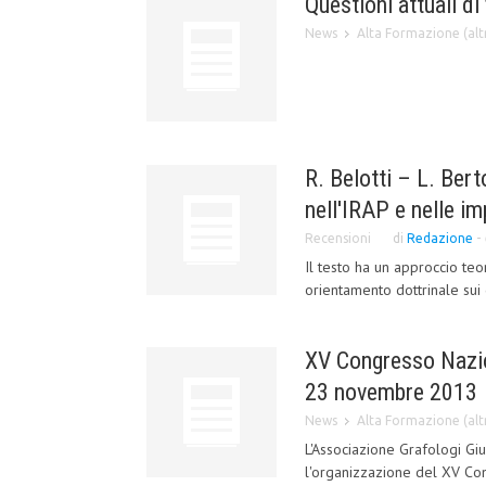
Questioni attuali d
News
Alta Formazione (altr
R. Belotti – L. Ber
nell'IRAP e nelle im
Recensioni
di
Redazione
-
Il testo ha un approccio teo
orientamento dottrinale sui 
XV Congresso Nazion
23 novembre 2013
News
Alta Formazione (altr
L'Associazione Grafologi Gi
l'organizzazione del XV Cong