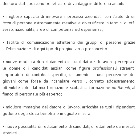
dei loro staff, possono beneficiare di vantaggi in differenti ambiti:
COLLABORA CON NOI
• migliore capacità di innovare i processi aziendali, con l’aiuto di un
team
di persone estremamente creative e diversificate in termini di età,
ECONOMIA
sesso, nazionalità, aree di competenza ed esperienza;
CORPORATE SOCIAL RESPONSIBILITY
• facilità di comunicazione all’interno dei gruppi di persone grazie
ECONOMIA DELL’ARTE
all’eliminazione di ogni tipo di pregiudizio o preconcetto;
INTERNAZIONALIZZAZIONE
• nuove modalità di reclutamento in cui il datore di lavoro percepisce
le donne o i candidati anziani come figure professionali attraenti,
HUMAN RESOURCES
apportatori di contributi specifici, unitamente a una percezione dei
RISORSE UMANE
giovani come forze da incanalare verso il corretto addestramento,
ottenibile solo dal mix formazione scolastica-formazione
on the job
, al
MARKETING
fianco di personale più esperto;
TREASURY IN FINANCIAL SERVICES
• migliore immagine del datore di lavoro, arricchita se tutti i dipendenti
godono degli stessi benefici e in uguale misura;
RISK MANAGEMENT
SVILUPPO SOSTENIBILE
• nuove possibilità di reclutamento di candidati, direttamente da mercati
stranieri.
PERSONA E CITTÀ