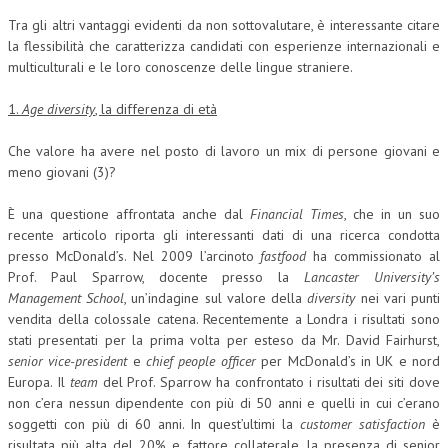
Tra gli altri vantaggi evidenti da non sottovalutare, è interessante citare
L’UMANISTA
la flessibilità che caratterizza candidati con esperienze internazionali e
multiculturali e le loro conoscenze delle lingue straniere.
DIRITTO
DIRITTO PENALE D’IMPRESA
1.
Age diversity
, la differenza di età
DIRITTO DEL LAVORO
Che valore ha avere nel posto di lavoro un mix di persone giovani e
meno giovani (3)?
DIRITTO DEL WEB
È una questione affrontata anche dal
Financial Times
, che in un suo
DIRITTO DELLE IMPRESE IN CRISI
recente articolo riporta gli interessanti dati di una ricerca condotta
presso McDonald’s. Nel 2009 l’arcinoto
CRIMINOLOGIA E CRIMINALISTICA
fastfood
ha commissionato al
Prof. Paul Sparrow, docente presso la
Lancaster University’s
SICUREZZA SUL LAVORO
Management School
, un’indagine sul valore della
diversity
nei vari punti
vendita della colossale catena. Recentemente a Londra i risultati sono
FISCO
stati presentati per la prima volta per esteso da Mr. David Fairhurst,
senior vice-president
e
chief people officer
per McDonald’s in UK e nord
DIRITTO TRIBUTARIO
Europa. Il
team
del Prof. Sparrow ha confrontato i risultati dei siti dove
non c’era nessun dipendente con più di 50 anni e quelli in cui c’erano
FISCALITÀ INTERNAZIONALE
soggetti con più di 60 anni. In quest’ultimi la
customer satisfaction
è
TAX RISK MANAGEMENT
risultata più alta del 20% e, fattore collaterale, la presenza di senior