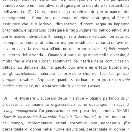
obiettivo come un imperativo strategico per la crescita e la sostenibilità
dell’azienda. 2) Collegamento agli obiettivi di performance del
management – Come per qualunque obiettivo strategico, al fine di
assicurare che alle lodevoli dichiarazioni d’intenti segua un impegno
pragmatico, è opportuno collegare il raggiungimento dell’obiettivo alla
performance individuale. Il manager sarà dunque valutato non solo, ad
esempio, su obiettivi di fatturato, ma anche sulla sua capacità di favorire
e valorizzare la diversità all’interno del proprio
team
. 3)
Role models
all’interno dell’azienda – Quando si parla di gestione delle diversità, è
molto facile creare slogan accattivanti da inserire nelle comunicazioni
istituzionali dell’azienda, ma questo può avere un effetto boomerang
se gli
stakeholders
maturano l’impressione che, nei fatti, tali principi
vengano disattesi. Applicare quanto si dichiara e proporre dei
role
models
credibili è, nella sua semplicità, vincente. (
segue
)
(9) 4) Misurare il successo delle iniziative – Stiamo parlando di un
processo di cambiamento organizzativo: come qualunque iniziativa di
change management
l’organizzazione deve porsi degli obiettivi SMART
(S
pecific-Measurable-Achievable-Realistic-Time limited
), tenerli monitorati
nel tempo, implementare azioni correttive ove necessario. (Es:
percentuale di donne nelle nuove assunzioni, percentuale di donne in