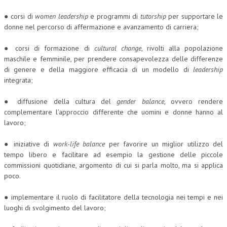
NEWS
● corsi di
women leadership
e programmi di
tutorship
per supportare le
donne nel percorso di affermazione e avanzamento di carriera;
ARCHIVIO EVENTI (FINO AL 2022)
● corsi di formazione di
cultural change
, rivolti alla popolazione
CORSI ENTI TERZI
maschile e femminile, per prendere consapevolezza delle differenze
di genere e della maggiore efficacia di un modello di
leadership
PUBBLICAZIONI
integrata;
BOLLETTINO FINANZIAMENTI
● diffusione della cultura del
gender balance
, ovvero rendere
complementare l’approccio differente che uomini e donne hanno al
TELEGRAM
lavoro;
DOCUMENTI
● iniziative di
work-life balance
per favorire un miglior utilizzo del
tempo libero e facilitare ad esempio la gestione delle piccole
MANUALI E MONOGRAFIE
commissioni quotidiane, argomento di cui si parla molto, ma si applica
poco.
TESI DI LAUREA
● implementare il ruolo di facilitatore della tecnologia nei tempi e nei
MATERIALE DIDATTICO
luoghi di svolgimento del lavoro;
INVITI E PROMOZIONI