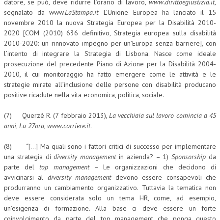
datore, se può, deve ridurre l’orario di lavoro,
www.dirittoegiustizia.it
,
segnalato da www.
LaStampa.it
. L’Unione Europea ha lanciato il 15
novembre 2010 la nuova Strategia Europea per la Disabilità 2010-
2020 [COM (2010) 636 definitivo, Strategia europea sulla disabilità
2010-2020: un rinnovato impegno per un’Europa senza barriere], con
l’intento di integrare la Strategia di Lisbona. Nasce come ideale
prosecuzione del precedente Piano di Azione per la Disabilità 2004-
2010, il cui monitoraggio ha fatto emergere come le attività e le
strategie mirate all’inclusione delle persone con disabilità producano
positive ricadute nella vita economica, politica, sociale.
(7) Querzè R. (7 febbraio 2013),
La vecchiaia sul lavoro comincia a 45
anni
,
La 27ora, www.corriere.it
.
(8) “[…] Ma quali sono i fattori critici di successo per implementare
una strategia di
diversity management
in azienda? – 1)
Sponsorship
da
parte del
top management
– Le organizzazioni che decidono di
avvicinarsi al
diversity management
devono essere consapevoli che
produrranno un cambiamento organizzativo. Tuttavia la tematica non
deve essere considerata solo un tema HR, come, ad esempio,
un’esigenza di formazione. Alla base ci deve essere un forte
coinvolgimento da parte del top management che ponga questo