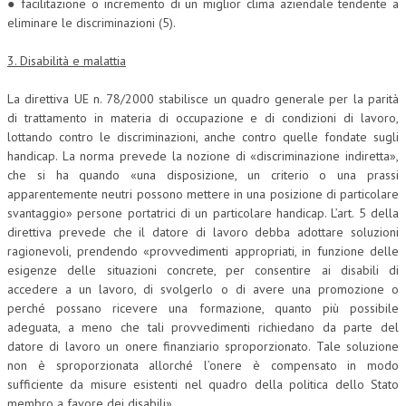
● facilitazione o incremento di un miglior clima aziendale tendente a
eliminare le discriminazioni (5).
3. Disabilità e malattia
La direttiva UE n. 78/2000 stabilisce un quadro generale per la parità
di trattamento in materia di occupazione e di condizioni di lavoro,
lottando contro le discriminazioni, anche contro quelle fondate sugli
handicap. La norma prevede la nozione di «discriminazione indiretta»,
che si ha quando «una disposizione, un criterio o una prassi
apparentemente neutri possono mettere in una posizione di particolare
svantaggio» persone portatrici di un particolare handicap. L’art. 5 della
direttiva prevede che il datore di lavoro debba adottare soluzioni
ragionevoli, prendendo «provvedimenti appropriati, in funzione delle
esigenze delle situazioni concrete, per consentire ai disabili di
accedere a un lavoro, di svolgerlo o di avere una promozione o
perché possano ricevere una formazione, quanto più possibile
adeguata, a meno che tali provvedimenti richiedano da parte del
datore di lavoro un onere finanziario sproporzionato. Tale soluzione
non è sproporzionata allorché l’onere è compensato in modo
sufficiente da misure esistenti nel quadro della politica dello Stato
membro a favore dei disabili».