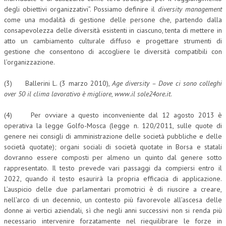
degli obiettivi organizzativi”. Possiamo definire il
diversity management
come una modalità di gestione delle persone che, partendo dalla
consapevolezza delle diversità esistenti in ciascuno, tenta di mettere in
atto un cambiamento culturale diffuso e progettare strumenti di
gestione che consentono di accogliere le diversità compatibili con
l’organizzazione.
(3) Ballerini L. (3 marzo 2010),
Age diversity – Dove ci sono colleghi
over 50 il clima lavorativo è migliore
,
www.il sole24ore.it
.
(4) Per ovviare a questo inconveniente dal 12 agosto 2013 è
operativa la legge Golfo-Mosca (legge n. 120/2011, sulle quote di
genere nei consigli di amministrazione delle società pubbliche e delle
società quotate); organi sociali di società quotate in Borsa e statali
dovranno essere composti per almeno un quinto dal genere sotto
rappresentato. Il testo prevede vari passaggi da compiersi entro il
2022, quando il testo esaurirà la propria efficacia di applicazione.
L’auspicio delle due parlamentari promotrici è di riuscire a creare,
nell’arco di un decennio, un contesto più favorevole all’ascesa delle
donne ai vertici aziendali, sì che negli anni successivi non si renda più
necessario intervenire forzatamente nel riequilibrare le forze in