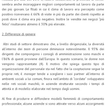
sembra anche incoraggiare migliori comportamenti sul lavoro da parte
CRIMINOLOGIA TRIBUTARIA
dei più giovani. Le filiali in cui il clima di lavoro era percepito come
positivo ricevevano il 66% di visite in più da parte dei clienti rispetto ai
CFC E PARADISI FISCALI
posti dove il clima era più negativo. Inoltre le vendite nei negozi “più
felici” risultavano almeno il 30% più elevate.
TRANSFER PRICING
PRASSI
2. Differenze di genere
AMMINISTRATIVA
Altri studi di settore dimostrano che, a livello dirigenziale, la diversità
all’interno dei
team
di persone diminuisce notevolmente. Il 93% dei
TRIBUTARIA
dirigenti che compongono i consigli di amministrazione sono maschi e
l’86% di questi proviene dall’Europa. In questo scenario, le donne non
GIURISPRUDENZA
vengono rappresentate (4). Il motivo che spiega questo tipo di
EUROPEA
organizzazione del personale sta nel fatto che la cooptazione segue le
proprie reti, il
manager
tende a scegliere i suoi partner all’interno di
COSTITUZIONALE
ambienti sociali a lui comuni, finora nell’ambito di “cordate” sviluppatesi
nelle reti sociali maschili, in aziende strutturate secondo i tempi di
CIVILE
attività e di modello elaborate nel tempo dagli uomini.
TRIBUTARIA
Al fine di produrre e diffondere modelli femminili di comportamento
PENALE
professionale, alcune aziende si sono attivate verso alcuni accorgimenti: