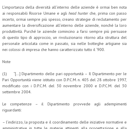
L’importanza della diversità all’interno delle aziende è ormai ben nota
ai responsabili Risorse Umane e agli
head hunter
che, prima con passo
incerto, ormai sempre più spesso, creano strategie di reclutamento per
aumentare la diversificazione all’interno delle aziende, nonché la loro
produttività. Purché le aziende comincino a farsi sempre più persuase
di questo tipo di approccio, un rivoluzionario ritorno alla struttura del
personale articolata come in passato, sia nelle botteghe artigiane sia
nei colossi di impresa che hanno caratterizzato tutto il ‘900.
Note
(1) “[…] Dipartimento delle pari opportunità – Il Dipartimento per le
Pari Opportunità viene istituito con D.P.C.M. n. 405 del 28 ottobre 1997,
modificato con i D.P.C.M. del 30 novembre 2000 e D.P.C.M. del 30
settembre 2004.
Le competenze – il Dipartimento provvede agli adempimenti
riguardanti:
– l’indirizzo, la proposta e il coordinamento delle iniziative normative e
amministrative in tutte le materie attinenti alla progettazione e alla