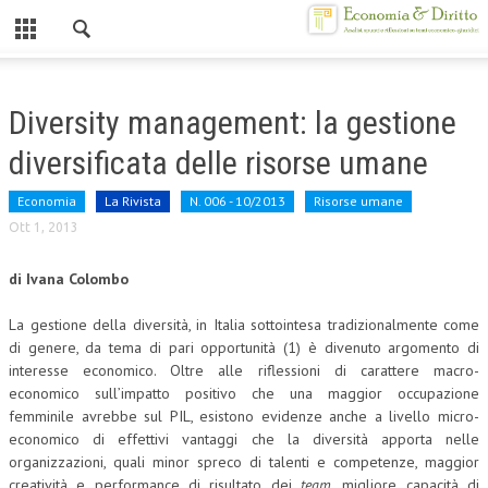
Chiuso
HOME
Diversity management: la gestione
CHI SIAMO
diversificata delle risorse umane
MISSION
Economia
La Rivista
N. 006 - 10/2013
Risorse umane
CONTATTI
Ott 1, 2013
CENTRO STUDI
di Ivana Colombo
ATTO COSTITUTIVO E STATUTO
La gestione della diversità, in Italia sottointesa tradizionalmente come
di genere, da tema di pari opportunità (1) è divenuto argomento di
ORGANIZZAZIONE
interesse economico. Oltre alle riflessioni di carattere macro-
economico sull’impatto positivo che una maggior occupazione
OBIETTIVI
femminile avrebbe sul PIL, esistono evidenze anche a livello micro-
economico di effettivi vantaggi che la diversità apporta nelle
DIREZIONE SCIENTIFICA
organizzazioni, quali minor spreco di talenti e competenze, maggior
ALTA FORMAZIONE
creatività e performance di risultato dei
team
, migliore capacità di