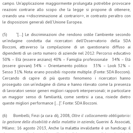
campo. Un’applicazione maggiormente prolungata potrebbe provocare
reazioni contrarie allo scopo che la legge si propone di ottenere,
creando una <<discriminazione al contrario>>, in contrasto peraltro con
le disposizioni generali dell’Unione Europea.
(5) “[…] Le discriminazioni che rendono ostile l’ambiente secondo
un’indagine condotta dai ricercatori dell’Osservatorio della SDA
Bocconi, attraverso la compilazione di un questionario diffuso ai
dipendenti di un certo numero di aziende nel 2012: Percorso educativo
50% – Età (essere anziano) 40% – Famiglia professionale 34% – Età
(essere giovani) 34% – Orientamento politico 33% – Look 32% –
Sesso 31%. Nota: erano possibili risposte multiple. (Fonte: SDA Bocconi).
Cercando di capire di più questo fenomeno i ricercatori hanno
proseguito con un’indagine di clima e hanno rilevato come la presenza
di lavoratori senior generi migliori rapporti interpersonali; in particolare
un maggior senso di familiarità, come sentirsi a casa, risiede dietro
queste migliori performance […]”. Fonte: SDA Bocconi.
(6) Bombelli, Finzi (a cura di), 2008,
Oltre il collocamento obbligatorio:
la gestione della disabilità e della malattia in azienda
, Guerini & Associati,
Milano; 16 agosto 2013, Anche la malattia invalidante è un handicap: il