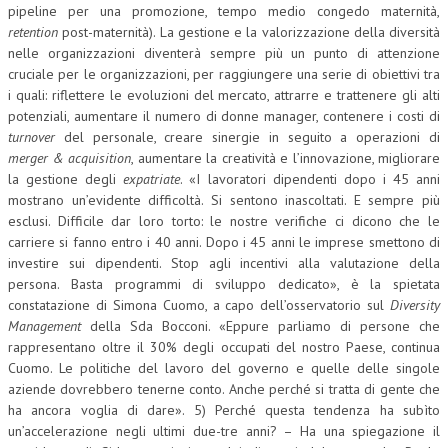
pipeline per una promozione, tempo medio congedo maternità,
retention
post-maternità). La gestione e la valorizzazione della diversità
nelle organizzazioni diventerà sempre più un punto di attenzione
cruciale per le organizzazioni, per raggiungere una serie di obiettivi tra
i quali: riflettere le evoluzioni del mercato, attrarre e trattenere gli alti
potenziali, aumentare il numero di donne manager, contenere i costi di
turnover
del personale, creare sinergie in seguito a operazioni di
merger & acquisition
, aumentare la creatività e l’innovazione, migliorare
la gestione degli
expatriate
. «I lavoratori dipendenti dopo i 45 anni
mostrano un’evidente difficoltà. Si sentono inascoltati. E sempre più
esclusi. Difficile dar loro torto: le nostre verifiche ci dicono che le
carriere si fanno entro i 40 anni. Dopo i 45 anni le imprese smettono di
investire sui dipendenti. Stop agli incentivi alla valutazione della
persona. Basta programmi di sviluppo dedicato», è la spietata
constatazione di Simona Cuomo, a capo dell’osservatorio sul
Diversity
Management
della Sda Bocconi. «Eppure parliamo di persone che
rappresentano oltre il 30% degli occupati del nostro Paese, continua
Cuomo. Le politiche del lavoro del governo e quelle delle singole
aziende dovrebbero tenerne conto. Anche perché si tratta di gente che
ha ancora voglia di dare». 5) Perché questa tendenza ha subìto
un’accelerazione negli ultimi due-tre anni? – Ha una spiegazione il