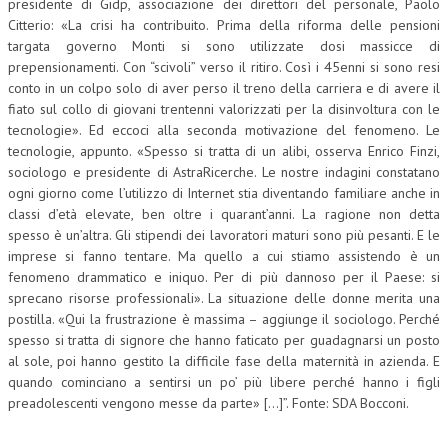
presidente di Gidp, associazione dei direttori del personale, Paolo
Citterio: «La crisi ha contribuito. Prima della riforma delle pensioni
targata governo Monti si sono utilizzate dosi massicce di
prepensionamenti. Con “scivoli” verso il ritiro. Così i 45enni si sono resi
conto in un colpo solo di aver perso il treno della carriera e di avere il
fiato sul collo di giovani trentenni valorizzati per la disinvoltura con le
tecnologie». Ed eccoci alla seconda motivazione del fenomeno. Le
tecnologie, appunto. «Spesso si tratta di un alibi, osserva Enrico Finzi,
sociologo e presidente di AstraRicerche. Le nostre indagini constatano
ogni giorno come l’utilizzo di Internet stia diventando familiare anche in
classi d’età elevate, ben oltre i quarant’anni. La ragione non detta
spesso è un’altra. Gli stipendi dei lavoratori maturi sono più pesanti. E le
imprese si fanno tentare. Ma quello a cui stiamo assistendo è un
fenomeno drammatico e iniquo. Per di più dannoso per il Paese: si
sprecano risorse professionali». La situazione delle donne merita una
postilla. «Qui la frustrazione è massima – aggiunge il sociologo. Perché
spesso si tratta di signore che hanno faticato per guadagnarsi un posto
al sole, poi hanno gestito la difficile fase della maternità in azienda. E
quando cominciano a sentirsi un po’ più libere perché hanno i figli
preadolescenti vengono messe da parte» […]”. Fonte: SDA Bocconi.