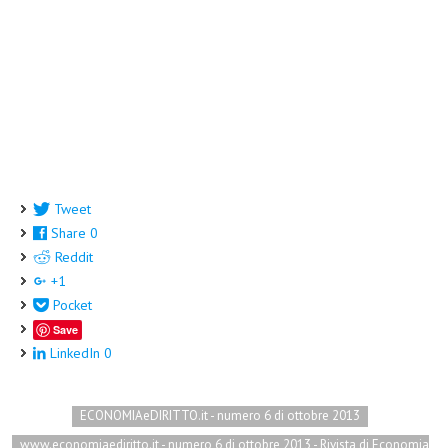
Tweet
Share
0
Reddit
+1
Pocket
Save
LinkedIn
0
ECONOMIAeDIRITTO.it - numero 6 di ottobre 2013
www.economiaediritto.it - numero 6 di ottobre 2013 - Rivista di Economia