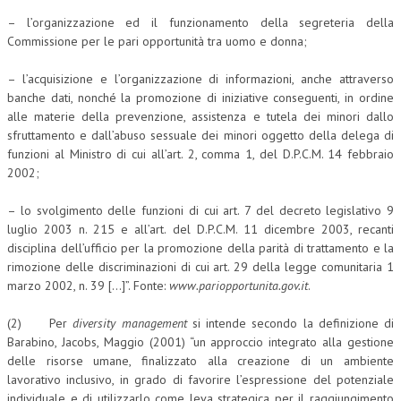
– l’organizzazione ed il funzionamento della segreteria della
Commissione per le pari opportunità tra uomo e donna;
– l’acquisizione e l’organizzazione di informazioni, anche attraverso
banche dati, nonché la promozione di iniziative conseguenti, in ordine
alle materie della prevenzione, assistenza e tutela dei minori dallo
sfruttamento e dall’abuso sessuale dei minori oggetto della delega di
funzioni al Ministro di cui all’art. 2, comma 1, del D.P.C.M. 14 febbraio
2002;
– lo svolgimento delle funzioni di cui art. 7 del decreto legislativo 9
luglio 2003 n. 215 e all’art. del D.P.C.M. 11 dicembre 2003, recanti
disciplina dell’ufficio per la promozione della parità di trattamento e la
rimozione delle discriminazioni di cui art. 29 della legge comunitaria 1
marzo 2002, n. 39 […]”. Fonte:
www.pariopportunita.gov.it
.
(2) Per
diversity management
si intende secondo la definizione di
Barabino, Jacobs, Maggio (2001) “un approccio integrato alla gestione
delle risorse umane, finalizzato alla creazione di un ambiente
lavorativo inclusivo, in grado di favorire l’espressione del potenziale
individuale e di utilizzarlo come leva strategica per il raggiungimento