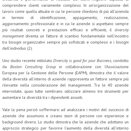
comprendere clienti variamente complessi.
In un’organizzazione del
CORSI CE.S.E.D.
lavoro come quella attuale in cui le persone chiedono di più all’azienda
in termini di identificazione, appagamento, realizzazione,
ARCHIVIO CORSI 2015
aggiornamento professionale e in cui le aziende si aspettano sempre
più risultati concreti e prestazioni efficaci e efficienti, il
diversity
DIVENTA SOCIO
management
diventa un fattore di scambio fondamentale nell’incontro
BROCHURE CE.S.E.D.
tra bisogni organizzativi sempre più sofisticati e complessi e i bisogni
dell’individuo (2).
LA RIVISTA
Uno studio recente intitolato
Diversity is good for your Business
, condotto
LA RIVISTA
da
Boston Consulting Group
in collaborazione con l’Associazione
Europea per la Gestione delle Persone (EAPM), dimostra che il valore
COMITATO SCIENTIFICO
della diversità all’interno di aziende rappresenta un fattore sempre più
rilevante nella considerazione del management. Tra le 40 aziende
COMITATO EDITORIALE
intervistate, quasi tutte sembrano utilizzare almeno tre strumenti per
aumentare la diversità tra i dipendenti assunti.
REDAZIONE
Vale la pena perciò soffermarsi ad analizzare i motivi del successo di
PEER REVIEW
aziende che assumono e creano
team
di persone con esperienze e
CODICE ETICO
background diversi. Lo studio dimostra che le aziende che adottano un
approccio strategico per favorire l’aumento della diversità all’interno
AUTORI