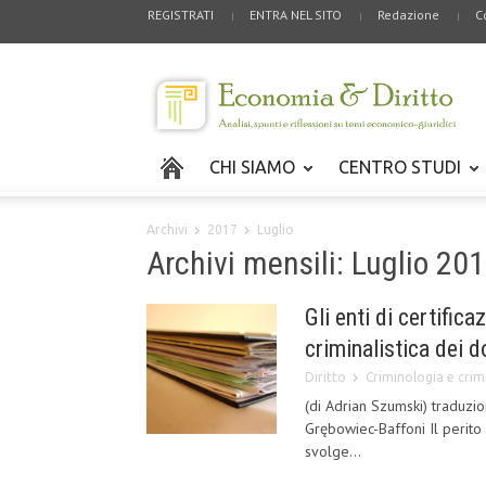
REGISTRATI
ENTRA NEL SITO
Redazione
C
CHI SIAMO
CENTRO STUDI
Archivi
2017
Luglio
Archivi mensili: Luglio 20
Gli enti di certifica
criminalistica dei 
Diritto
Criminologia e crimi
(di Adrian Szumski) traduzio
Grębowiec-Baffoni Il perito
svolge...