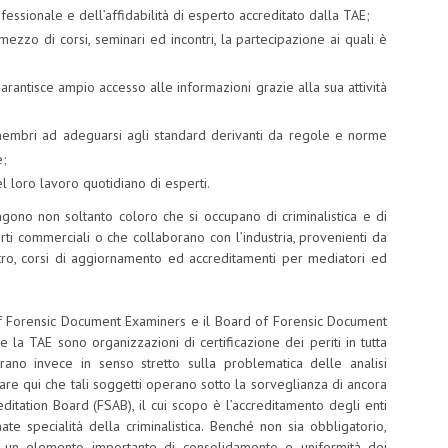
fessionale e dell’affidabilità di esperto accreditato dalla TAE;
zzo di corsi, seminari ed incontri, la partecipazione ai quali è
 garantisce ampio accesso alle informazioni grazie alla sua attività
i membri ad adeguarsi agli standard derivanti da regole e norme
e;
l loro lavoro quotidiano di esperti.
ono non soltanto coloro che si occupano di criminalistica e di
rti commerciali o che collaborano con l’industria, provenienti da
ltro, corsi di aggiornamento ed accreditamenti per mediatori ed
of Forensic Document Examiners e il Board of Forensic Document
S e la TAE sono organizzazioni di certificazione dei periti in tutta
rano invece in senso stretto sulla problematica delle analisi
are qui che tali soggetti operano sotto la sorveglianza di ancora
editation Board (FSAB), il cui scopo è l’accreditamento degli enti
ate specialità della criminalistica. Benché non sia obbligatorio,
un elemento importante di consolidamento e uniformità dei