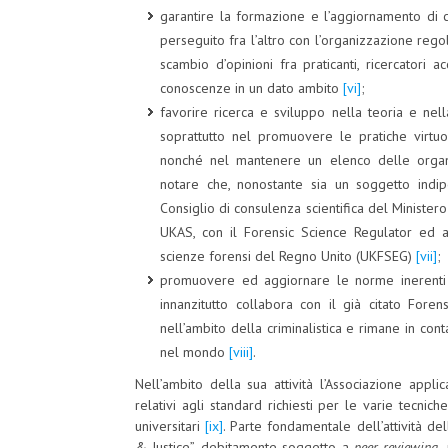
garantire la formazione e l’aggiornamento di c
perseguito fra l’altro con l’organizzazione reg
scambio d’opinioni fra praticanti, ricercatori
conoscenze in un dato ambito
[vi]
;
favorire ricerca e sviluppo nella teoria e nella
soprattutto nel promuovere le pratiche virtuos
nonché nel mantenere un elenco delle organiz
notare che, nonostante sia un soggetto indip
Consiglio di consulenza scientifica del Ministero 
UKAS, con il Forensic Science Regulator ed a
scienze forensi del Regno Unito (UKFSEG)
[vii]
;
promuovere ed aggiornare le norme inerenti a
innanzitutto collabora con il già citato Foren
nell’ambito della criminalistica e rimane in con
nel mondo
[viii]
.
Nell’ambito della sua attività l’Associazione appli
relativi agli standard richiesti per le varie tecnic
universitari
[ix]
. Parte fondamentale dell’attività del
& Justice”, debitamente soggetto a
peer reviewing,
n