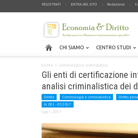
REGISTRATI
ENTRA NEL SITO
Redazione
C
CHI SIAMO
CENTRO STUDI
Diritto
Criminologia e criminalistica
Gli enti di certificazione i
analisi criminalistica dei
Diritto
Criminologia e criminalistica
Diritto pen
N. 051 - 07/2017
Lug 1, 2017