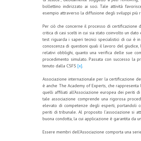
bollettino indirizzato ai soci. Tale attività favori
esempio attraverso la diffusione degli sviluppi più r
Per ciò che concerne il processo di certificazione d
critica di casi scelti in cui sia stato coinvolto un dato
test riguarda i saperi tecnici specialistici di cui è
conoscenza di questioni quali il lavoro del giudice, 
relativi obblighi, quanto una verifica delle sue c
procedimento simulato. Passata con successo la proc
tenuto dalla CSFS
[x]
.
Associazione internazionale per la certificazione dei
è anche The Academy of Experts, che rappresenta le
quelli affiliati all’Associazione europea dei periti d
tale associazione comprende una rigorosa procedu
elevato di competenze degli esperti, portandoli c
periti di tribunale. Al proposito l’associazione si a
buona condotta, la cui applicazione è garantita da 
Essere membri dell’Associazione comporta una serie 