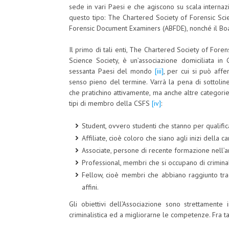
sede in vari Paesi e che agiscono su scala internaz
questo tipo: The Chartered Society of Forensic Sci
Forensic Document Examiners (ABFDE), nonché il Bo
Il primo di tali enti, The Chartered Society of For
Science Society, è un’associazione domiciliata i
sessanta Paesi del mondo
[iii]
, per cui si può affe
senso pieno del termine. Varrà la pena di sottoli
che pratichino attivamente, ma anche altre categorie d
tipi di membro della CSFS
[iv]
:
Student, ovvero studenti che stanno per qualificar
Affiliate, cioè coloro che siano agli inizi della 
Associate, persone di recente formazione nell’am
Professional, membri che si occupano di criminali
Fellow, cioè membri che abbiano raggiunto trag
affini.
Gli obiettivi dell’Associazione sono strettamente 
criminalistica ed a migliorarne le competenze. Fra ta