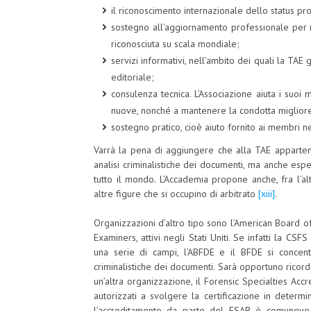
il riconoscimento internazionale dello status pro
sostegno all’aggiornamento professionale per me
riconosciuta su scala mondiale;
servizi informativi, nell’ambito dei quali la TAE
editoriale;
consulenza tecnica. L’Associazione aiuta i suo
nuove, nonché a mantenere la condotta miglior
sostegno pratico, cioè aiuto fornito ai membri ne
Varrà la pena di aggiungere che alla TAE apparteng
analisi criminalistiche dei documenti, ma anche espe
tutto il mondo. L’Accademia propone anche, fra l’a
altre figure che si occupino di arbitrato
[xiii]
.
Organizzazioni d’altro tipo sono l’American Board 
Examiners, attivi negli Stati Uniti. Se infatti la CSF
una serie di campi, l’ABFDE e il BFDE si concent
criminalistiche dei documenti. Sarà opportuno ricord
un’altra organizzazione, il Forensic Specialties Accr
autorizzati a svolgere la certificazione in determin
l’accreditamento da parte del FSAB è comunque 