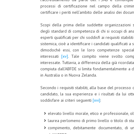
processi di certificazione nel campo della crimina
certificare i periti nell’ambito delle analisi dei do
Scopi della prima delle suddette organizzazioni 
degli standard di competenza di chi si occupi di anal
esperti qualificati per chi soddisfi ai requisiti stab
sistemica, cioè a identificare i candidati qualificati 
dimodoché essi, con le loro competenze specialist
interessati
[xv]
. Tale compito viene svolto comp
interessate. Tuttavia, a differenza della già ricordata
compiuta dall’ABFDE si limita fondamentalmente a chi 
in Australia o in Nuova Zelanda.
Secondo i requisiti stabiliti, alla base del processo
candidato, la sua esperienza e i risultati da lui ott
soddisfare ai criteri seguenti
[xvi]
:
elevato livello morale, etico e professionale, 
laurea perlomeno di primo livello o titolo di st
compimento, debitamente documentato, di un 