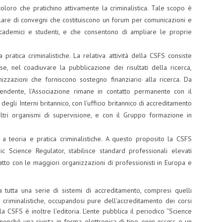
oloro che pratichino attivamente la criminalistica. Tale scopo è
olare di convegni che costituiscono un forum per comunicazioni e
 accademici e studenti, e che consentono di ampliare le proprie
 pratica criminalistiche. La relativa attività della CSFS consiste
e, nel coadiuvare la pubblicazione dei risultati della ricerca,
zazioni che forniscono sostegno finanziario alla ricerca. Da
endente, l’Associazione rimane in contatto permanente con il
degli Interni britannico, con l’ufficio britannico di accreditamento
ltri organismi di supervisione, e con il Gruppo formazione in
 teoria e pratica criminalistiche. A questo proposito la CSFS
sic Science Regulator, stabilisce standard professionali elevati
tatto con le maggiori organizzazioni di professionisti in Europa e
ca tutta una serie di sistemi di accreditamento, compresi quelli
he criminalistiche, occupandosi pure dell’accreditamento dei corsi
la CSFS è inoltre l’editoria. L’ente pubblica il periodico “Science
onché una rivista in forma elettronica di tipo
open access
e un