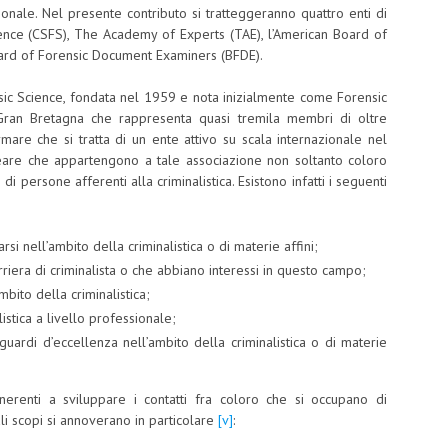
ionale. Nel presente contributo si tratteggeranno quattro enti di
ence (CSFS), The Academy of Experts (TAE), l’American Board of
ard of Forensic Document Examiners (BFDE).
ensic Science, fondata nel 1959 e nota inizialmente come Forensic
n Gran Bretagna che rappresenta quasi tremila membri di oltre
rmare che si tratta di un ente attivo su scala internazionale nel
neare che appartengono a tale associazione non soltanto coloro
i persone afferenti alla criminalistica. Esistono infatti i seguenti
si nell’ambito della criminalistica o di materie affini;
carriera di criminalista o che abbiano interessi in questo campo;
bito della criminalistica;
stica a livello professionale;
uardi d’eccellenza nell’ambito della criminalistica o di materie
inerenti a sviluppare i contatti fra coloro che si occupano di
li scopi si annoverano in particolare
[v]
: