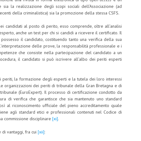
sce sia la realizzazione degli scopi sociali dell’Associazione (ad
ecenti della criminalistica) sia la promozione della stessa CSFS.
ei candidati al posto di perito, esso comprende, oltre all’analisi
 esperto, anche un test per chi si candidi a ricevere il certificato. Il
 in possesso il candidato, costituendo tanto una verifica della sua
l’interpretazione delle prove, la responsabilità professionale e i
ompetenze che consiste nella partecipazione del candidato a un
edura, il candidato si può iscrivere all’albo dei periti esperti
 periti, la formazione degli esperti e la tutela dei loro interessi
 organizzazioni dei periti di tribunale della Gran Bretagna e di
i tribunale (EuroExpert). Il processo di certificazione condotto da
ra di verifica che garantisce che sia mantenuto uno standard
osì al riconoscimento ufficiale del pieno accreditamento quale
ttiene agli standard etici e professionali contenuti nel Codice di
una commissione disciplinare
[xi]
.
di vantaggi, fra cui
[xii]
: