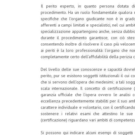
Il perito esperto, in quanto persona dotata d
procedimento. Ha un ruolo fondamentale qualora ne
specifiche che l’organo giudicante non è in grado
afferenti a campi limitati e specialistici, nel cui amb
specializzazione appartengono anche, senza dubbio, 
durante il procedimento garantisce, con ciò stess
consentendo inoltre di risolvere il caso più veloceme
ai periti è la loro professionalità: l’organo che 
completamente certo dell’affidabilità della perizia c
Del livello delle sue conoscenze e capacità dovre
perito, pur se esistono soggetti istituzionali il cui c
che si servono dell’opera dei medesimi; a tali sogg
scala internazionale. Il concetto di certificazion
garanzia ufficiale che l’opera ovvero le analisi
eccellenza precedentemente stabiliti per il suo amb
carattere individuale e volontario, con il certifican
sostenere i relativi esami che attestino le su
(certificazione) riguardano vari ambiti di competenza, 
Si possono qui indicare alcuni esempi di soggetti 