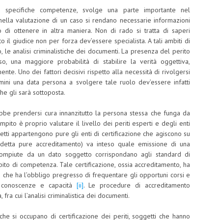
i specifiche competenze, svolge una parte importante nel
lla valutazione di un caso si rendano necessarie informazioni
 di ottenere in altra maniera. Non di rado si tratta di saperi
ito il giudice non per forza dev’essere specialista. A tali ambiti di
le analisi criminalistiche dei documenti. La presenza del perito
o, una maggiore probabilità di stabilire la verità oggettiva,
nte. Uno dei fattori decisivi rispetto alla necessità di rivolgersi
nomini una data persona a svolgere tale ruolo dev’essere infatti
he gli sarà sottoposta.
bbe prendersi cura innanzitutto la persona stessa che funga da
ompito è proprio valutare il livello dei periti esperti e degli enti
etti appartengono pure gli enti di certificazione che agiscono su
e (detta pure accreditamento) va inteso quale emissione di una
 compiute da un dato soggetto corrispondano agli standard di
ito di competenza. Tale certificazione, ossia accreditamento, ha
do che ha l’obbligo pregresso di frequentare gli opportuni corsi e
e conoscenze e capacità
[ii]
. Le procedure di accreditamento
fra cui l’analisi criminalistica dei documenti.
che si occupano di certificazione dei periti, soggetti che hanno