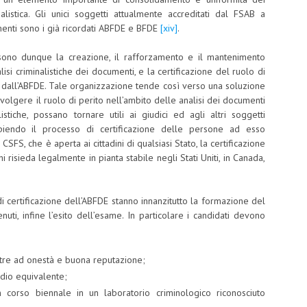
listica. Gli unici soggetti attualmente accreditati dal FSAB a
cumenti sono i già ricordati ABFDE e BFDE
[xiv]
.
sono dunque la creazione, il rafforzamento e il mantenimento
isi criminalistiche dei documenti, e la certificazione del ruolo di
iliti dall’ABFDE. Tale organizzazione tende così verso una soluzione
a svolgere il ruolo di perito nell’ambito delle analisi dei documenti
iche, possano tornare utili ai giudici ed agli altri soggetti
iendo il processo di certificazione delle persone ad esso
 CSFS, che è aperta ai cittadini di qualsiasi Stato, la certificazione
risieda legalmente in pianta stabile negli Stati Uniti, in Canada,
 di certificazione dell’ABFDE stanno innanzitutto la formazione del
enuti, infine l’esito dell’esame. In particolare i candidati devono
oltre ad onestà e buona reputazione;
udio equivalente;
corso biennale in un laboratorio criminologico riconosciuto