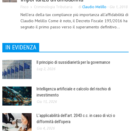
Fisco
Criminologia Tributaria
di
Claudio Melillo
-
Giu 1, 2018
COLLABORA CON NOI
Nell’era della tax compliance più importanza all’affidabilità di
Claudio Melillo Come è noto, il Decreto Fiscale 193/2016 ha
ECONOMIA
segnato il primo passo verso il superamento definitivo...
CORPORATE SOCIAL RESPONSIBILITY
ECONOMIA DELL’ARTE
IN EVIDENZA
INTERNAZIONALIZZAZIONE
Il principio di sussidiarietà per la governance
HUMAN RESOURCES
Lug 2, 2026
RISORSE UMANE
MARKETING
Intelligenza artificiale e calcolo del rischio di
investimento
TREASURY IN FINANCIAL SERVICES
Giu 15, 2026
RISK MANAGEMENT
L’applicabilità dell’art. 2043 c.c. in caso di vizi o
SVILUPPO SOSTENIBILE
difformità dell’opera
Giu 4, 2026
PERSONA E CITTÀ