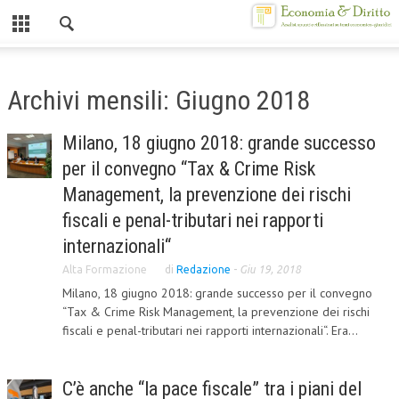
Chiuso
HOME
Archivi mensili: Giugno 2018
CHI SIAMO
Milano, 18 giugno 2018: grande successo
MISSION
per il convegno “Tax & Crime Risk
CONTATTI
Management, la prevenzione dei rischi
fiscali e penal-tributari nei rapporti
CENTRO STUDI
internazionali“
ATTO COSTITUTIVO E STATUTO
Alta Formazione
di
Redazione
-
Giu 19, 2018
Milano, 18 giugno 2018: grande successo per il convegno
ORGANIZZAZIONE
“Tax & Crime Risk Management, la prevenzione dei rischi
OBIETTIVI
fiscali e penal-tributari nei rapporti internazionali“. Era...
DIREZIONE SCIENTIFICA
C’è anche “la pace fiscale” tra i piani del
ALTA FORMAZIONE