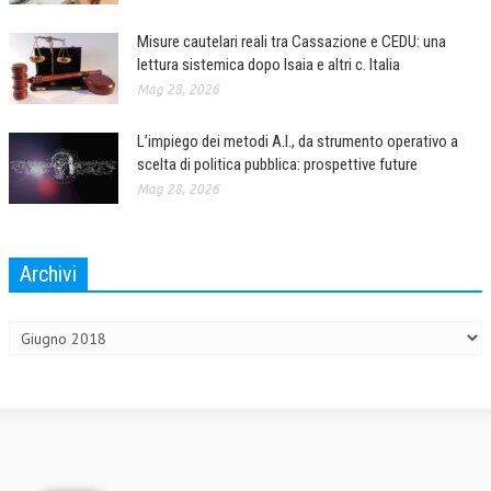
L’UMANISTA
Misure cautelari reali tra Cassazione e CEDU: una
lettura sistemica dopo Isaia e altri c. Italia
DIRITTO
Mag 28, 2026
DIRITTO PENALE D’IMPRESA
L’impiego dei metodi A.I., da strumento operativo a
DIRITTO DEL LAVORO
scelta di politica pubblica: prospettive future
Mag 28, 2026
DIRITTO DEL WEB
DIRITTO DELLE IMPRESE IN CRISI
Archivi
CRIMINOLOGIA E CRIMINALISTICA
Archivi
SICUREZZA SUL LAVORO
FISCO
DIRITTO TRIBUTARIO
FISCALITÀ INTERNAZIONALE
TAX RISK MANAGEMENT