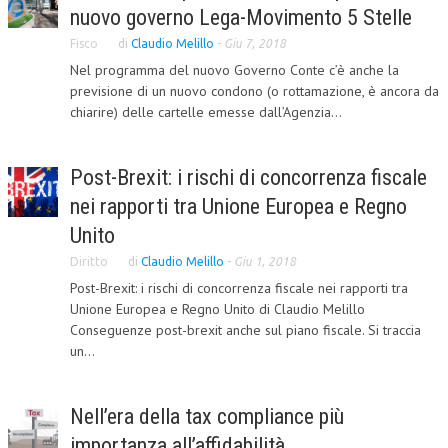
nuovo governo Lega-Movimento 5 Stelle
CORSI CE.S.E.D.
Fisco
di
Claudio Melillo
-
Giu 7, 2018
ARCHIVIO CORSI 2015
Nel programma del nuovo Governo Conte c’è anche la
previsione di un nuovo condono (o rottamazione, è ancora da
DIVENTA SOCIO
chiarire) delle cartelle emesse dall’Agenzia...
BROCHURE CE.S.E.D.
Post-Brexit: i rischi di concorrenza fiscale
LA RIVISTA
nei rapporti tra Unione Europea e Regno
LA RIVISTA
Unito
COMITATO SCIENTIFICO
Diritto
di
Claudio Melillo
-
Giu 1, 2018
Post-Brexit: i rischi di concorrenza fiscale nei rapporti tra
COMITATO EDITORIALE
Unione Europea e Regno Unito di Claudio Melillo
Conseguenze post-brexit anche sul piano fiscale. Si traccia
REDAZIONE
un...
PEER REVIEW
CODICE ETICO
Nell’era della tax compliance più
importanza all’affidabilità
AUTORI