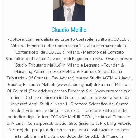
NEWS
ARCHIVIO EVENTI (FINO AL 2022)
Claudio Melillo
CORSI ENTI TERZI
- Dottore Commercialista ed Esperto Contabile iscritto all’ODCEC di
Milano. - Membro delle Commissioni “Fiscalità Internazionale” e
PUBBLICAZIONI
“Contenzioso” dell’ODCEC di Milano. - Membro del Comitato
BOLLETTINO FINANZIAMENTI
Scientifico dell’Istituto Nazionale di Ragioneria (INR). - Owner presso
“Studio Tributario Melillo” in Milano e Legnano. - Founder &
TELEGRAM
Managing Partner presso Melillo & Partners Studio Legale
Tributario. - Of Counsel (Tax Advisor) presso Studio AGFM – Alinovi,
Guiotto, Ferrari & Mattioli (www.studioagfm.it) di Parma e Milano. -
DOCUMENTI
Of Counsel (Tax Advisor) presso Eurocons S.r.l. (www.eurocons.it) di
Torino. - Dottore di Ricerca in Diritto Tributario presso la Seconda
MANUALI E MONOGRAFIE
Università degli Studi di Napoli. - Direttore Scientifico del Centro
Studi di Economia e Diritto – Ce.S.E.D.. - Direttore Editoriale del
TESI DI LAUREA
periodico digitale free ECONOMIAeDIRITTO.it, iscritto al Tribunale
MATERIALE DIDATTICO
di Milano. - Co-responsabile scientifico (insieme al Prof. Ing. Antonio
Nesticò) del progetto di ricerca in materia di valutazione dei beni
INVITI E PROMOZIONI
intangibili a fini tributari, condotto dal Ce.S.E.D. di Milano in