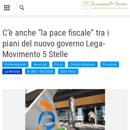
Chiuso
HOME
C’è anche “la pace fiscale” tra i
CHI SIAMO
piani del nuovo governo Lega-
MISSION
Movimento 5 Stelle
CONTATTI
Professionisti
Avvocati
Fisco
Diritto tributario
Fiscalisti
La Rivista
N. 062 - 06/2018
SOS Fisco
CENTRO STUDI
Giu 7, 2018
ATTO COSTITUTIVO E STATUTO
ORGANIZZAZIONE
OBIETTIVI
DIREZIONE SCIENTIFICA
ALTA FORMAZIONE