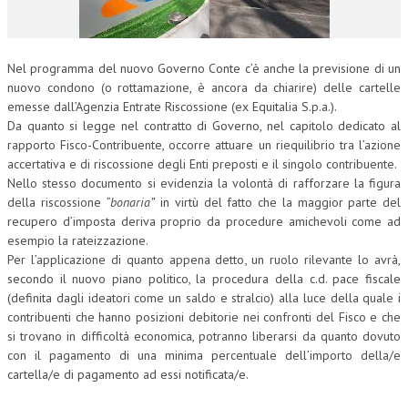
CORSI CE.S.E.D.
ARCHIVIO CORSI 2015
Nel programma del nuovo Governo Conte c’è anche la previsione di un
nuovo condono (o rottamazione, è ancora da chiarire) delle cartelle
DIVENTA SOCIO
emesse dall’Agenzia Entrate Riscossione (ex Equitalia S.p.a.).
Da quanto si legge nel contratto di Governo, nel capitolo dedicato al
BROCHURE CE.S.E.D.
rapporto Fisco-Contribuente, occorre attuare un riequilibrio tra l’azione
accertativa e di riscossione degli Enti preposti e il singolo contribuente.
LA RIVISTA
Nello stesso documento si evidenzia la volontà di rafforzare la figura
della riscossione
“bonaria”
in virtù del fatto che la maggior parte del
LA RIVISTA
recupero d’imposta deriva proprio da procedure amichevoli come ad
esempio la rateizzazione.
COMITATO SCIENTIFICO
Per l’applicazione di quanto appena detto, un ruolo rilevante lo avrà,
COMITATO EDITORIALE
secondo il nuovo piano politico, la procedura della c.d. pace fiscale
(definita dagli ideatori come un saldo e stralcio) alla luce della quale i
REDAZIONE
contribuenti che hanno posizioni debitorie nei confronti del Fisco e che
si trovano in difficoltà economica, potranno liberarsi da quanto dovuto
PEER REVIEW
con il pagamento di una minima percentuale dell’importo della/e
cartella/e di pagamento ad essi notificata/e.
CODICE ETICO
AUTORI