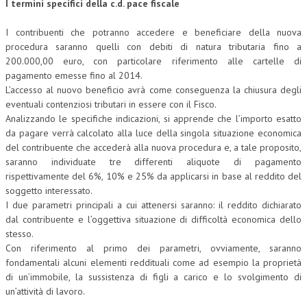
I termini specifici della c.d. pace fiscale
COLLABORA CON NOI
I contribuenti che potranno accedere e beneficiare della nuova
procedura saranno quelli con debiti di natura tributaria fino a
ECONOMIA
200.000,00 euro, con particolare riferimento alle cartelle di
pagamento emesse fino al 2014.
CORPORATE SOCIAL RESPONSIBILITY
L’accesso al nuovo beneficio avrà come conseguenza la chiusura degli
ECONOMIA DELL’ARTE
eventuali contenziosi tributari in essere con il Fisco.
Analizzando le specifiche indicazioni, si apprende che l’importo esatto
INTERNAZIONALIZZAZIONE
da pagare verrà calcolato alla luce della singola situazione economica
del contribuente che accederà alla nuova procedura e, a tale proposito,
HUMAN RESOURCES
saranno individuate tre differenti aliquote di pagamento
rispettivamente del 6%, 10% e 25% da applicarsi in base al reddito del
RISORSE UMANE
soggetto interessato.
MARKETING
I due parametri principali a cui attenersi saranno: il reddito dichiarato
dal contribuente e l’oggettiva situazione di difficoltà economica dello
TREASURY IN FINANCIAL SERVICES
stesso.
Con riferimento al primo dei parametri, ovviamente, saranno
RISK MANAGEMENT
fondamentali alcuni elementi reddituali come ad esempio la proprietà
di un’immobile, la sussistenza di figli a carico e lo svolgimento di
SVILUPPO SOSTENIBILE
un’attività di lavoro.
PERSONA E CITTÀ