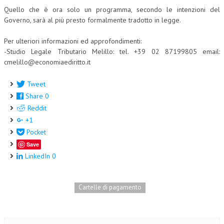
Quello che è ora solo un programma, secondo le intenzioni del
L’UMANISTA
Governo, sarà al più presto formalmente tradotto in legge.
DIRITTO
Per ulteriori informazioni ed approfondimenti:
-Studio Legale Tributario Melillo: tel. +39 02 87199805 email:
DIRITTO PENALE D’IMPRESA
cmelillo@economiaediritto.it
DIRITTO DEL LAVORO
Tweet
DIRITTO DEL WEB
Share
0
Reddit
DIRITTO DELLE IMPRESE IN CRISI
+1
CRIMINOLOGIA E CRIMINALISTICA
Pocket
Save
SICUREZZA SUL LAVORO
LinkedIn
0
FISCO
DIRITTO TRIBUTARIO
Cartelle di pagamento
FISCALITÀ INTERNAZIONALE
TAX RISK MANAGEMENT