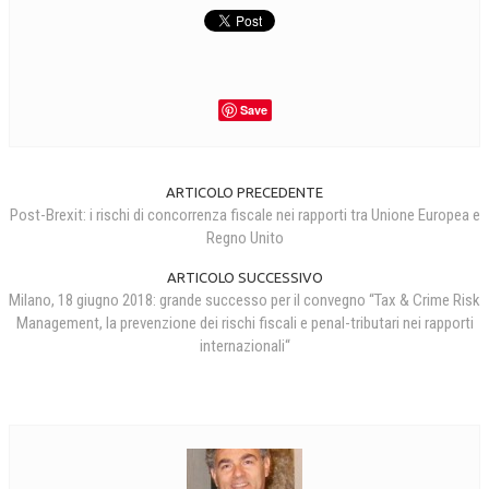
CRIMINOLOGIA TRIBUTARIA
CFC E PARADISI FISCALI
Save
TRANSFER PRICING
PRASSI
ARTICOLO PRECEDENTE
AMMINISTRATIVA
Post-Brexit: i rischi di concorrenza fiscale nei rapporti tra Unione Europea e
TRIBUTARIA
Regno Unito
GIURISPRUDENZA
ARTICOLO SUCCESSIVO
Milano, 18 giugno 2018: grande successo per il convegno “Tax & Crime Risk
EUROPEA
Management, la prevenzione dei rischi fiscali e penal-tributari nei rapporti
internazionali“
COSTITUZIONALE
CIVILE
TRIBUTARIA
PENALE