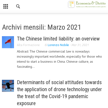
Chiuso
HOME
Archivi mensili: Marzo 2021
CHI SIAMO
The Chinese limited liability: an overview
MISSION
Alta Formazione
di
Lorenzo Nobile
-
Mar 31, 2021
CONTATTI
Abstract The Chinese commercial law is nowadays
increasingly important worldwide, especially for those who
CENTRO STUDI
intend to start a business in China. Chinese culture, as
fascinating...
ATTO COSTITUTIVO E STATUTO
ORGANIZZAZIONE
Determinants of social attitudes towards
OBIETTIVI
the application of drone technology under
the treat of the Covid-19 pandemic
DIREZIONE SCIENTIFICA
exposure
ALTA FORMAZIONE