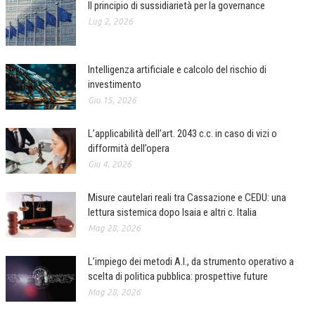
Il principio di sussidiarietà per la governance
Lug 2, 2026
COLLABORA CON NOI
ECONOMIA
Intelligenza artificiale e calcolo del rischio di
CORPORATE SOCIAL RESPONSIBILITY
investimento
Giu 15, 2026
ECONOMIA DELL’ARTE
INTERNAZIONALIZZAZIONE
L’applicabilità dell’art. 2043 c.c. in caso di vizi o
difformità dell’opera
HUMAN RESOURCES
Giu 4, 2026
RISORSE UMANE
Misure cautelari reali tra Cassazione e CEDU: una
MARKETING
lettura sistemica dopo Isaia e altri c. Italia
Mag 28, 2026
TREASURY IN FINANCIAL SERVICES
RISK MANAGEMENT
L’impiego dei metodi A.I., da strumento operativo a
scelta di politica pubblica: prospettive future
SVILUPPO SOSTENIBILE
Mag 28, 2026
PERSONA E CITTÀ