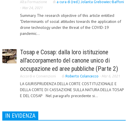
Alta Formazione
di
a cura di (red.) Jolanta Grebowiec-Baffoni
-
CORSI CE.S.E.D.
Mar 24, 2021
Summary The research objective of this article entitled
ARCHIVIO CORSI 2015
"Determinants of social attitudes towards the application of
drone technology under the threat of the COVID-19
DIVENTA SOCIO
pandemic...
BROCHURE CE.S.E.D.
Tosap e Cosap: dalla loro istituzione
LA RIVISTA
all’accorpamento del canone unico di
LA RIVISTA
occupazione ed aree pubbliche (Parte 2)
COMITATO SCIENTIFICO
Accordi e Convenzioni
di
Roberto Colancecco
-
Mar 6, 2021
LA GIURISPRUDENZA DELLA CORTE COSTITUZIONALE E
COMITATO EDITORIALE
DELLA CORTE DI CASSAZIONE SULLA NATURA DELLA TOSAP
E DEL COSAP Nel paragrafo precedente si...
REDAZIONE
PEER REVIEW
IN EVIDENZA
CODICE ETICO
AUTORI