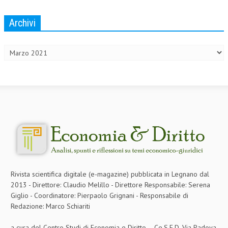
L’UMANISTA
Archivi
Archivi
DIRITTO
DIRITTO PENALE D’IMPRESA
DIRITTO DEL LAVORO
DIRITTO DEL WEB
DIRITTO DELLE IMPRESE IN CRISI
CRIMINOLOGIA E CRIMINALISTICA
SICUREZZA SUL LAVORO
FISCO
Rivista scientifica digitale (e-magazine) pubblicata in Legnano dal
2013 - Direttore: Claudio Melillo - Direttore Responsabile: Serena
DIRITTO TRIBUTARIO
Giglio - Coordinatore: Pierpaolo Grignani - Responsabile di
FISCALITÀ INTERNAZIONALE
Redazione: Marco Schiariti
TAX RISK MANAGEMENT
a cura del Centro Studi di Economia e Diritto – Ce.S.E.D. Via Padova,