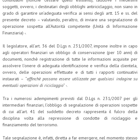
continuativi (nonché cessare quelli esistenti), laddove i medesimi
soggetti, ovvero, i destinatari degli obblighi antiriciclaggio, non siano in
NEWS
grado di garantire un’adeguata verifica ai sensi degli artt. 15 e ss. del
presente decreto – valutando, peraltro, di inviare una segnalazione di
ARCHIVIO EVENTI (FINO AL 2022)
operazione sospetta all’Autorità competente (Unità di Informazione
Finanziaria) -.
CORSI ENTI TERZI
Il legislatore, all’art. 36 del D.Lgs n. 231/2007, impone inoltre in capo
PUBBLICAZIONI
agli operatori finanziari un obbligo di conservazione (per 10 anni) di
BOLLETTINO FINANZIAMENTI
documenti, nonchè registrazione di tutte le informazioni acquisite per
assolvere l’onere di adeguata identificazione e verifica della clientela,
TELEGRAM
ovvero, delle operazioni effettuate e di tutti i rapporti continuativi
instaurati – “
affinchè possano essere utilizzate per qualsiasi indagine su
eventuali operazioni di riciclaggio
” -.
DOCUMENTI
Tra i numerosi adempimenti previsti dal D.Lgs n. 231/2007 per gli
MANUALI E MONOGRAFIE
intermediari finanziari, l’obbligo di segnalazione di operazioni sospette
di cui all’art. 41 del suddetto decreto rappresenta il fulcro della
TESI DI LAUREA
disciplina volta alla repressione di condotte di riciclaggio e
MATERIALE DIDATTICO
finanziamento del terrorismo.
INVITI E PROMOZIONI
Tale segnalazione è, infatti, diretta a far emergere, nel momento stesso