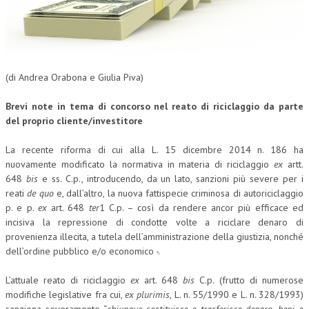
CORSI CE.S.E.D.
ARCHIVIO CORSI 2015
DIVENTA SOCIO
(di Andrea Orabona e Giulia Piva)
BROCHURE CE.S.E.D.
Brevi note in tema di concorso nel reato di riciclaggio da parte
del proprio cliente/investitore
LA RIVISTA
La recente riforma di cui alla L. 15 dicembre 2014 n. 186 ha
LA RIVISTA
nuovamente modificato la normativa in materia di riciclaggio
ex
artt.
648
bis
e ss. C.p., introducendo, da un lato, sanzioni più severe per i
COMITATO SCIENTIFICO
reati
de quo
e, dall’altro, la nuova fattispecie criminosa di autoriciclaggio
COMITATO EDITORIALE
p. e p.
ex
art. 648
ter
1 C.p. – così da rendere ancor più efficace ed
incisiva la repressione di condotte volte a riciclare denaro di
REDAZIONE
provenienza illecita, a tutela dell’amministrazione della giustizia, nonché
dell’ordine pubblico e/o economico -.
PEER REVIEW
L’attuale reato di riciclaggio
ex
art. 648
bis
C.p. (frutto di numerose
CODICE ETICO
modifiche legislative fra cui,
ex plurimis
, L. n. 55/1990 e L. n. 328/1993)
AUTORI