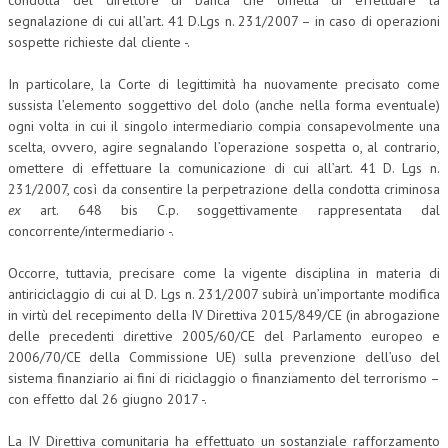
condotta del direttore di banca che ometta di effettuare la
segnalazione di cui all’art. 41 D.Lgs n. 231/2007 – in caso di operazioni
sospette richieste dal cliente -.
In particolare, la Corte di legittimità ha nuovamente precisato come
sussista l’elemento soggettivo del dolo (anche nella forma eventuale)
ogni volta in cui il singolo intermediario compia consapevolmente una
scelta, ovvero, agire segnalando l’operazione sospetta o, al contrario,
omettere di effettuare la comunicazione di cui all’art. 41 D. Lgs n.
231/2007, così da consentire la perpetrazione della condotta criminosa
ex
art. 648 bis C.p. soggettivamente rappresentata dal
concorrente/intermediario -.
Occorre, tuttavia, precisare come la vigente disciplina in materia di
antiriciclaggio di cui al D. Lgs n. 231/2007 subirà un’importante modifica
in virtù del recepimento della IV Direttiva 2015/849/CE (in abrogazione
delle precedenti direttive 2005/60/CE del Parlamento europeo e
2006/70/CE della Commissione UE) sulla prevenzione dell’uso del
sistema finanziario ai fini di riciclaggio o finanziamento del terrorismo –
con effetto dal 26 giugno 2017 -.
La IV Direttiva comunitaria ha effettuato un sostanziale rafforzamento