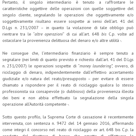
Pertanto, il singolo intermediario è tenuto a raffrontare le
caratteristiche oggettive delle operazioni con quelle soggettive del
singolo cliente, segnalando le operazioni che oggettivamente e/o
soggettivamente risultano essere sospette ai sensi dell’art. 41 del
D.Lgs n. 231/2007 – in quanto la violazione di tale obbligo può
rientrare tra le “
altre operazioni
” di cui all’art. 648
bis
C.p. volte ad
ostacolare la provenienza delittuosa del denaro e/o altre utilità -.
Ne consegue che, l’intermediario finanziario è sempre tenuto a
segnalare (nei limiti di quanto previsto e richiesto dall’art. 41 del D.Lgs
n. 231/2007) le operazioni sospette di “
money laundering”,
ovvero, di
riciclaggio di denaro, indipendentemente dall’effettivo accertamento
giudiziale e/o natura del reato/presupposto – per evitare di essere
chiamato a rispondere per il reato di riciclaggio qualora lo stesso
professionista sia consapevole (o dubbioso) della provenienza illecita
dei beni e non abbia effettuato la segnalazione della singola
operazione all’Autorità competente -.
Sotto questo profilo, la Suprema Corte di cassazione è recentemente
intervenuta, con sentenza n. 9472 del 14 gennaio 2016, affermando
come integri il concorso nel reato di riciclaggio
ex
art. 648 bis C.p. la