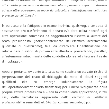
sanziona severamente “
chiunque sostituisce o trasferisce denaro, beni o
altre utilità provenienti da delitto non colposo, ovvero compie in relazione
COLLABORA CON NOI
ad essi altre operazioni, in modo da ostacolare l’identificazione della loro
provenienza delittuosa
” -.
ECONOMIA
In particolare, la fattispecie in esame incrimina qualsivoglia condotta di
CORPORATE SOCIAL RESPONSIBILITY
sostituzione e/o trasferimento di denaro e/o altre utilità, nonché ogni
altra operazione, commessa da soggetto/terzo rispetto all’autore del
ECONOMIA DELL’ARTE
reato presupposto (indipendentemente dall’effettivo accertamento
INTERNAZIONALIZZAZIONE
giudiziale di quest’ultimo), tale da ostacolare l’identificazione dei
relativi beni o valori di provenienza illecita – prevedendo, peraltro,
HUMAN RESOURCES
un’estensione indiscriminata delle condotte idonee ad integrare il reato
di riciclaggio -.
RISORSE UMANE
Appare, pertanto, evidente
ictu oculi
come sussista un elevato rischio di
MARKETING
perpetrazione del reato di riciclaggio da parte di alcuni soggetti
TREASURY IN FINANCIAL SERVICES
qualificati (fra cui emerge indubbiamente la figura
dell’operatore/intermediario finanziario) per il mero svolgimento della
RISK MANAGEMENT
propria attività professionale – con la conseguente applicazione, in tali
casi, della circostanza aggravante dell’ “
esercizio di un’attività
SVILUPPO SOSTENIBILE
professionale
” ai sensi dell’art. 648
bis
, comma secondo, C.p. -.
PERSONA E CITTÀ