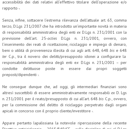
accessibilità dei dati relativi all’effettivo titolare dell’operazione e/o
rapporto -.
Senza, infine, sottacere l’estrema rilevanza dell’attuale art. 63, comma
terzo, D.Lgs 231/2007 che ha introdotto un’importante novità in materia
di responsabilità amministrativa degli enti
ex
D.Lgs n. 231/2001 con la
previsione dell’art. 25-
octies
D.Lgs n. 231/2001, ovvero, con
l’inserimento dei reati di ricettazione, riciclaggio e impiego di denaro,
beni o utilità di provenienza illecita di cui agli artt. 648, 648
bis
e 648
ter
C.p., tra il novero dei delitti/presupposto idonei a configurare la
responsabilità amministrativa degli enti e
x
D.Lgs n. 231/2001 – per
condotte delittuose poste in essere dai propri soggetti
preposti/dipendenti -.
Ne consegue dunque che, ad oggi, gli intermediari finanziari sono
altresì suscettibili di essere amministrativamente responsabili
ex
D. Lgs
n. 231/2001 per il reato/presupposto di cui all’art. 648
bis
C.p., ovvero,
per la commissione del delitto di riciclaggio perpetrato dagli organi
apicali in concorso con il proprio cliente/investitore -.
Appare pertanto lapalissiana la notevole ripercussione della recente