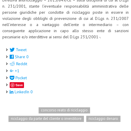
Direttiva antiriciclaggio – 2015/849/CE – sulla disciplina di cui al D.Lgs
n. 231/2001, stante l’eventuale responsabilità amministrativa delle
persone giuridiche per condotte di riciclaggio poste in essere in
violazione degli obblighi di prevenzione di cui al D.Lgs n. 231/2007
nell’interesse o a vantaggio dell’ente o intermediario – con
conseguente applicazione in capo allo stesso ente di sanzioni
pecuniarie e/o interdittive ai sensi del D.Lgs 231/2001 -.
Tweet
Share
0
Reddit
+1
Pocket
Save
LinkedIn
0
concorso reato di riciclaggio
riciclaggio da parte del cliente o investitore
riciclaggio denaro