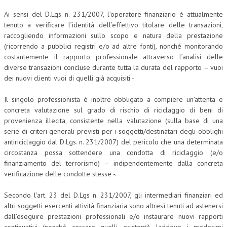
Ai sensi del D.Lgs n. 231/2007, l’operatore finanziario è attualmente
CRIMINOLOGIA TRIBUTARIA
tenuto a verificare l’identità dell’effettivo titolare delle transazioni,
CFC E PARADISI FISCALI
raccogliendo informazioni sullo scopo e natura della prestazione
(ricorrendo a pubblici registri e/o ad altre fonti), nonché monitorando
TRANSFER PRICING
costantemente il rapporto professionale attraverso l’analisi delle
diverse transazioni concluse durante tutta la durata del rapporto – vuoi
PRASSI
dei nuovi clienti vuoi di quelli già acquisiti -.
AMMINISTRATIVA
Il singolo professionista è inoltre obbligato a compiere un’attenta e
TRIBUTARIA
concreta valutazione sul grado di rischio di riciclaggio di beni di
provenienza illecita, consistente nella valutazione (sulla base di una
GIURISPRUDENZA
serie di criteri generali previsti per i soggetti/destinatari degli obblighi
antiriciclaggio dal D.Lgs. n. 231/2007) del pericolo che una determinata
EUROPEA
circostanza possa sottendere una condotta di riciclaggio (e/o
finanziamento del terrorismo) – indipendentemente dalla concreta
COSTITUZIONALE
verificazione delle condotte stesse -.
CIVILE
Secondo l’art. 23 del D.Lgs n. 231/2007, gli intermediari finanziari ed
TRIBUTARIA
altri soggetti esercenti attività finanziaria sono altresì tenuti ad astenersi
dall’eseguire prestazioni professionali e/o instaurare nuovi rapporti
PENALE