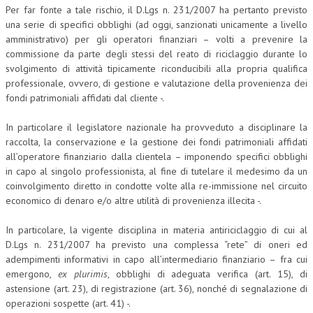
Per far fonte a tale rischio, il D.Lgs n. 231/2007 ha pertanto previsto
L’UMANISTA
una serie di specifici obblighi (ad oggi, sanzionati unicamente a livello
amministrativo) per gli operatori finanziari – volti a prevenire la
DIRITTO
commissione da parte degli stessi del reato di riciclaggio durante lo
svolgimento di attività tipicamente riconducibili alla propria qualifica
DIRITTO PENALE D’IMPRESA
professionale, ovvero, di gestione e valutazione della provenienza dei
fondi patrimoniali affidati dal cliente -.
DIRITTO DEL LAVORO
DIRITTO DEL WEB
In particolare il legislatore nazionale ha provveduto a disciplinare la
raccolta, la conservazione e la gestione dei fondi patrimoniali affidati
DIRITTO DELLE IMPRESE IN CRISI
all’operatore finanziario dalla clientela – imponendo specifici obblighi
in capo al singolo professionista, al fine di tutelare il medesimo da un
CRIMINOLOGIA E CRIMINALISTICA
coinvolgimento diretto in condotte volte alla re-immissione nel circuito
economico di denaro e/o altre utilità di provenienza illecita -.
SICUREZZA SUL LAVORO
In particolare, la vigente disciplina in materia antiriciclaggio di cui al
FISCO
D.Lgs n. 231/2007 ha previsto una complessa “rete” di oneri ed
DIRITTO TRIBUTARIO
adempimenti informativi in capo all’intermediario finanziario – fra cui
emergono,
ex plurimis
, obblighi di adeguata verifica (art. 15), di
FISCALITÀ INTERNAZIONALE
astensione (art. 23), di registrazione (art. 36), nonché di segnalazione di
operazioni sospette (art. 41) -.
TAX RISK MANAGEMENT