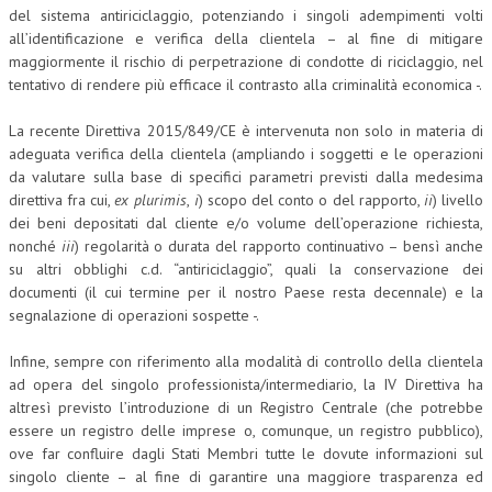
del sistema antiriciclaggio, potenziando i singoli adempimenti volti
all’identificazione e verifica della clientela – al fine di mitigare
maggiormente il rischio di perpetrazione di condotte di riciclaggio, nel
tentativo di rendere più efficace il contrasto alla criminalità economica -.
La recente Direttiva 2015/849/CE è intervenuta non solo in materia di
adeguata verifica della clientela (ampliando i soggetti e le operazioni
da valutare sulla base di specifici parametri previsti dalla medesima
direttiva fra cui,
ex plurimis
,
i
) scopo del conto o del rapporto,
ii
) livello
dei beni depositati dal cliente e/o volume dell’operazione richiesta,
nonché
iii
) regolarità o durata del rapporto continuativo – bensì anche
su altri obblighi c.d. “antiriciclaggio”, quali la conservazione dei
documenti (il cui termine per il nostro Paese resta decennale) e la
segnalazione di operazioni sospette -.
Infine, sempre con riferimento alla modalità di controllo della clientela
ad opera del singolo professionista/intermediario, la IV Direttiva ha
altresì previsto l’introduzione di un Registro Centrale (che potrebbe
essere un registro delle imprese o, comunque, un registro pubblico),
ove far confluire dagli Stati Membri tutte le dovute informazioni sul
singolo cliente – al fine di garantire una maggiore trasparenza ed