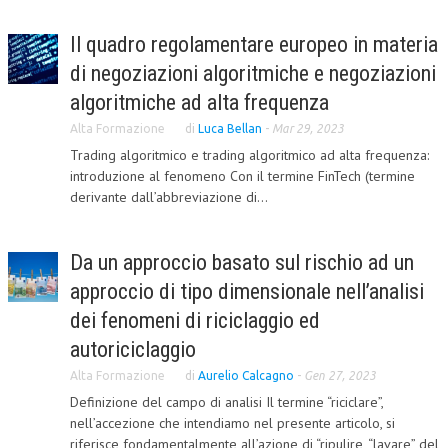
COLLABORA CON NOI
Il quadro regolamentare europeo in materia
di negoziazioni algoritmiche e negoziazioni
ECONOMIA
algoritmiche ad alta frequenza
CORPORATE SOCIAL RESPONSIBILITY
Alta Formazione
di
Luca Bellan
-
Mar 29, 2023
ECONOMIA DELL’ARTE
Trading algoritmico e trading algoritmico ad alta frequenza:
introduzione al fenomeno Con il termine FinTech (termine
INTERNAZIONALIZZAZIONE
derivante dall’abbreviazione di...
HUMAN RESOURCES
Da un approccio basato sul rischio ad un
RISORSE UMANE
approccio di tipo dimensionale nell’analisi
MARKETING
dei fenomeni di riciclaggio ed
TREASURY IN FINANCIAL SERVICES
autoriciclaggio
RISK MANAGEMENT
Alta Formazione
di
Aurelio Calcagno
-
Gen 27, 2023
Definizione del campo di analisi Il termine “riciclare”,
SVILUPPO SOSTENIBILE
nell’accezione che intendiamo nel presente articolo, si
riferisce fondamentalmente all’azione di “ripulire, “lavare” del
PERSONA E CITTÀ