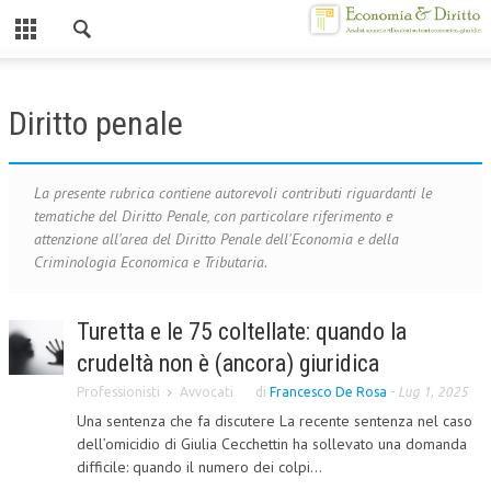
Chiuso
HOME
Diritto penale
CHI SIAMO
MISSION
La presente rubrica contiene autorevoli contributi riguardanti le
tematiche del Diritto Penale, con particolare riferimento e
CONTATTI
attenzione all'area del Diritto Penale dell'Economia e della
Criminologia Economica e Tributaria.
CENTRO STUDI
ATTO COSTITUTIVO E STATUTO
Turetta e le 75 coltellate: quando la
crudeltà non è (ancora) giuridica
ORGANIZZAZIONE
Professionisti
Avvocati
di
Francesco De Rosa
-
Lug 1, 2025
OBIETTIVI
Una sentenza che fa discutere La recente sentenza nel caso
DIREZIONE SCIENTIFICA
dell’omicidio di Giulia Cecchettin ha sollevato una domanda
difficile: quando il numero dei colpi...
ALTA FORMAZIONE