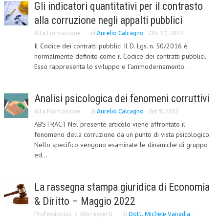
Gli indicatori quantitativi per il contrasto
CRIMINOLOGIA TRIBUTARIA
alla corruzione negli appalti pubblici
CFC E PARADISI FISCALI
Alta Formazione
di
Aurelio Calcagno
-
Ott 11, 2022
Il Codice dei contratti pubblici Il D. Lgs. n. 50/2016 è
TRANSFER PRICING
normalmente definito come il Codice dei contratti pubblici.
Esso rappresenta lo sviluppo e l’ammodernamento...
PRASSI
AMMINISTRATIVA
Analisi psicologica dei fenomeni corruttivi
TRIBUTARIA
Alta Formazione
di
Aurelio Calcagno
-
Set 9, 2022
GIURISPRUDENZA
ABSTRACT Nel presente articolo viene affrontato il
fenomeno della corruzione da un punto di vista psicologico.
EUROPEA
Nello specifico vengono esaminate le dinamiche di gruppo
ed...
COSTITUZIONALE
CIVILE
La rassegna stampa giuridica di Economia
TRIBUTARIA
& Diritto – Maggio 2022
PENALE
Professionisti
Altri esperti
di
Dott. Michele Vanadia
-