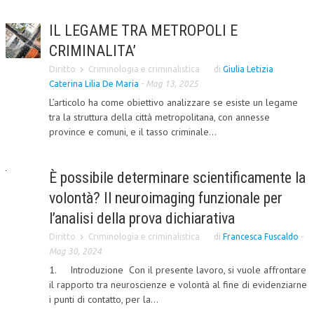
CORSI CE.S.E.D.
IL LEGAME TRA METROPOLI E
ARCHIVIO CORSI 2015
CRIMINALITA’
Diritto
Criminologia e criminalistica
di
Giulia Letizia
DIVENTA SOCIO
Caterina Lilia De Maria
-
Mag 13, 2025
BROCHURE CE.S.E.D.
L’articolo ha come obiettivo analizzare se esiste un legame
tra la struttura della città metropolitana, con annesse
LA RIVISTA
province e comuni, e il tasso criminale...
LA RIVISTA
È possibile determinare scientificamente la
COMITATO SCIENTIFICO
volontà? Il neuroimaging funzionale per
COMITATO EDITORIALE
l’analisi della prova dichiarativa
REDAZIONE
Diritto
Criminologia e criminalistica
di
Francesca Fuscaldo
-
Mag 30, 2024
PEER REVIEW
1. Introduzione Con il presente lavoro, si vuole affrontare
il rapporto tra neuroscienze e volontà al fine di evidenziarne
CODICE ETICO
i punti di contatto, per la...
AUTORI