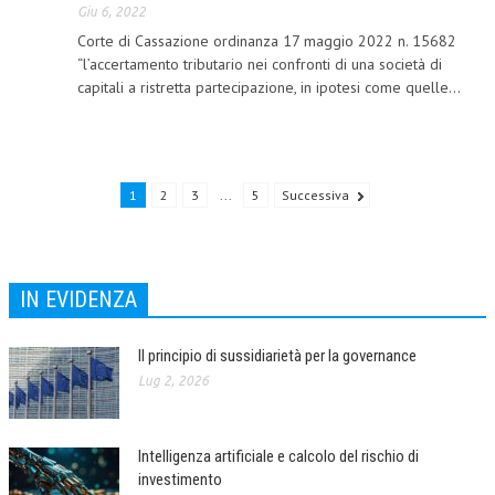
Giu 6, 2022
NEWS
Corte di Cassazione ordinanza 17 maggio 2022 n. 15682
“l’accertamento tributario nei confronti di una società di
ARCHIVIO EVENTI (FINO AL 2022)
capitali a ristretta partecipazione, in ipotesi come quelle...
CORSI ENTI TERZI
PUBBLICAZIONI
1
2
3
...
5
Successiva
BOLLETTINO FINANZIAMENTI
TELEGRAM
IN EVIDENZA
DOCUMENTI
MANUALI E MONOGRAFIE
Il principio di sussidiarietà per la governance
Lug 2, 2026
TESI DI LAUREA
MATERIALE DIDATTICO
Intelligenza artificiale e calcolo del rischio di
INVITI E PROMOZIONI
investimento