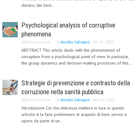
denaro, dei beni...
L’UMANISTA
DIRITTO
Psychological analysis of corruptive
DIRITTO PENALE D’IMPRESA
phenomena
Alta Formazione
di
Aurelio Calcagno
-
Dic 31, 2022
DIRITTO DEL LAVORO
ABSTRACT This article deals with the phenomenon of
DIRITTO DEL WEB
corruption from a psychological point of view. In particular,
the group dynamics and decision-making processes of this...
DIRITTO DELLE IMPRESE IN CRISI
CRIMINOLOGIA E CRIMINALISTICA
Strategie di prevenzione e contrasto della
SICUREZZA SUL LAVORO
corruzione nella sanità pubblica
Alta Formazione
di
Aurelio Calcagno
-
Nov 27, 2022
FISCO
Introduzione Ciò che interessa mettere in luce in questo
DIRITTO TRIBUTARIO
articolo è la fase preliminare di acquisto di beni, servizi e
opere da parte di un...
FISCALITÀ INTERNAZIONALE
TAX RISK MANAGEMENT