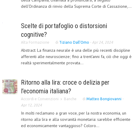
della Campania, chiamata a pronunciarsi, a seguito
dell’Ordinanza di rinvio della Suprema Corte di Cassazione,...
Scelte di portafoglio o distorsioni
cognitive?
Alta Formazione
di
Tiziano Dall'Omo
-
Apr 24, 2024
Abstract: La finanza neurale è una delle più recenti discipline
afferenti alle neuroscienze; fino a trent'anni fa, ciò che oggi è
realtà sperimentalmente provata...
Ritorno alla lira: croce o delizia per
l’economia italiana?
Accordi e Convenzioni
Banche
di
Matteo Bongiovanni
-
Apr 12, 2024
In molti reclamano a gran voce, per la nostra economia, un
ritorno alla lira e alla sovranità monetaria: sarebbe efficiente
ed economicamente vantaggioso? Coloro...