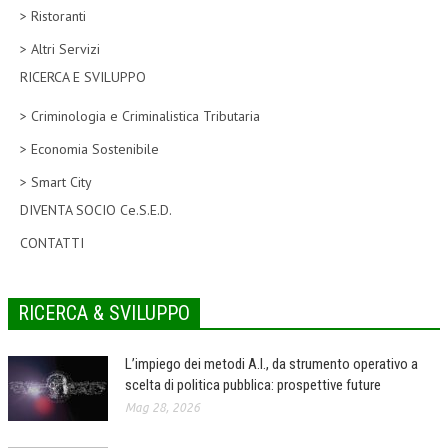
> Ristoranti
CORSI CE.S.E.D.
> Altri Servizi
ARCHIVIO CORSI 2015
RICERCA E SVILUPPO
DIVENTA SOCIO
> Criminologia e Criminalistica Tributaria
BROCHURE CE.S.E.D.
> Economia Sostenibile
> Smart City
LA RIVISTA
DIVENTA SOCIO Ce.S.E.D.
LA RIVISTA
CONTATTI
COMITATO SCIENTIFICO
COMITATO EDITORIALE
RICERCA & SVILUPPO
REDAZIONE
L’impiego dei metodi A.I., da strumento operativo a
PEER REVIEW
scelta di politica pubblica: prospettive future
Mag 28, 2026
CODICE ETICO
AUTORI