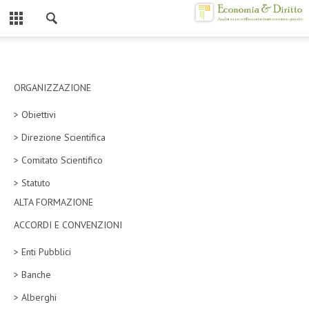
Chiuso
HOME
CHI SIAMO
ORGANIZZAZIONE
> Obiettivi
MISSION
> Direzione Scientifica
CONTATTI
> Comitato Scientifico
CENTRO STUDI
> Statuto
ALTA FORMAZIONE
ATTO COSTITUTIVO E STATUTO
ACCORDI E CONVENZIONI
ORGANIZZAZIONE
> Enti Pubblici
OBIETTIVI
> Banche
DIREZIONE SCIENTIFICA
> Alberghi
ALTA FORMAZIONE