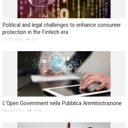
L’UMANISTA
DIRITTO
Political and legal challenges to enhance consumer
DIRITTO PENALE D’IMPRESA
protection in the Fintech era
Giu 18, 2025
537
DIRITTO DEL LAVORO
DIRITTO DEL WEB
DIRITTO DELLE IMPRESE IN CRISI
CRIMINOLOGIA E CRIMINALISTICA
SICUREZZA SUL LAVORO
FISCO
L’Open Government nella Pubblica Amministrazione
DIRITTO TRIBUTARIO
Mag 23, 2025
4168
FISCALITÀ INTERNAZIONALE
TAX RISK MANAGEMENT