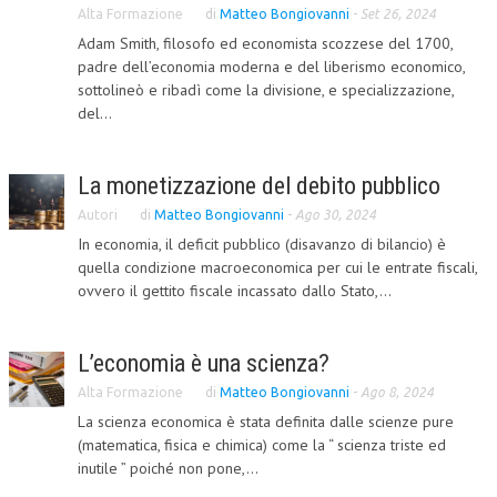
Alta Formazione
di
Matteo Bongiovanni
-
Set 26, 2024
NEWS
Adam Smith, filosofo ed economista scozzese del 1700,
padre dell’economia moderna e del liberismo economico,
ARCHIVIO EVENTI (FINO AL 2022)
sottolineò e ribadì come la divisione, e specializzazione,
del...
CORSI ENTI TERZI
PUBBLICAZIONI
La monetizzazione del debito pubblico
BOLLETTINO FINANZIAMENTI
Autori
di
Matteo Bongiovanni
-
Ago 30, 2024
In economia, il deficit pubblico (disavanzo di bilancio) è
TELEGRAM
quella condizione macroeconomica per cui le entrate fiscali,
ovvero il gettito fiscale incassato dallo Stato,...
DOCUMENTI
MANUALI E MONOGRAFIE
L’economia è una scienza?
Alta Formazione
di
Matteo Bongiovanni
-
Ago 8, 2024
TESI DI LAUREA
La scienza economica è stata definita dalle scienze pure
MATERIALE DIDATTICO
(matematica, fisica e chimica) come la “ scienza triste ed
inutile ” poiché non pone,...
INVITI E PROMOZIONI