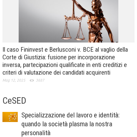
CRIMINOLOGIA TRIBUTARIA
CFC E PARADISI FISCALI
TRANSFER PRICING
PRASSI
Il caso Fininvest e Berlusconi v. BCE al vaglio della
AMMINISTRATIVA
Corte di Giustizia: fusione per incorporazione
inversa, partecipazioni qualificate in enti creditizi e
TRIBUTARIA
criteri di valutazione dei candidati acquirenti
GIURISPRUDENZA
Mag 12, 2025
3687
EUROPEA
CeSED
COSTITUZIONALE
CIVILE
Specializzazione del lavoro e identità:
TRIBUTARIA
quando la società plasma la nostra
personalità
PENALE