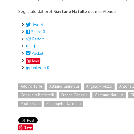
Segnalato dal prof.
Gaetano Natullo
del mio Ateneo.
Tweet
Share
0
Reddit
+1
Pocket
Save
LinkedIn
0
Adolfo Torre
Adriano Giannola
Angelo Rivezzo
Antonel
Consuelo Battistelli
Franco Genzale
Gaetano Natullo
G
Paolo Ricci
Pierangelo Dacrema
Save