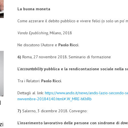
La buona moneta
Come azzerare il debito pubblico e vivere felici (o solo un po’ 
Vanda Epublishing
, Milano, 2018
Ne discutono l’Autore e
Paolo Ricci
.
6)
Roma, 27 novembre 2018. Seminario di formazione
L
’
accountability
pubblica
e la rendicontazione sociale nella s
Tra i Relatori:
Paolo Ricci
.
Dettagli al link:
https://www.andis.it/news/andis-lazio-secondo-s
nwvembre-20184140.html#.W_MRE-hKhRb
l
7)
Salerno, 3 dicembre 2018. Convegno:
L’inserimento lavorativo delle persone con sindrome di
dow
zi