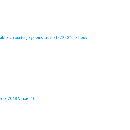
ainable-accounting-systems-small/187280?f=e-book
?annee=2018&mois=10