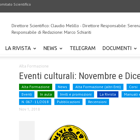
omitato Scientifico
Direttore Scientifico: Claudio Melillo - Direttore Responsabile: Seren
Responsabile di Redazione: Marco Schiariti
LA RIVISTA
NEWS
TELEGRAM
DOCUMENTI
Alta Formazione
Eventi culturali: Novembre e Di
Alta Formazione
News
Alta Formazione (altri Enti)
Corsi
Eventi
In aula
Inviti e promozioni
La Rivista
Manuali 
N. 067 - 11/2018
Pubblicazioni
Recensioni
Nov 1, 2018