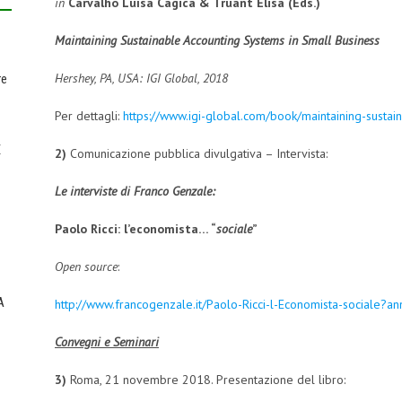
in
Carvalho Luísa Cagica & Truant Elisa (Eds.)
Maintaining Sustainable Accounting Systems in Small Business
Hershey, PA, USA: IGI Global, 2018
re
Per dettagli:
https://www.igi-global.com/book/maintaining-sust
E
2)
Comunicazione pubblica divulgativa – Intervista:
Le interviste di Franco Genzale:
Paolo Ricci: l’economista… “
sociale
”
Open source
:
A
http://www.francogenzale.it/Paolo-Ricci-l-Economista-sociale
Convegni e Seminari
3)
Roma, 21 novembre 2018. Presentazione del libro: