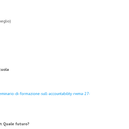
meglio)
cuola
eminario-di-formazione-sull-accountability-rwma-27-
n
. Quale futuro?