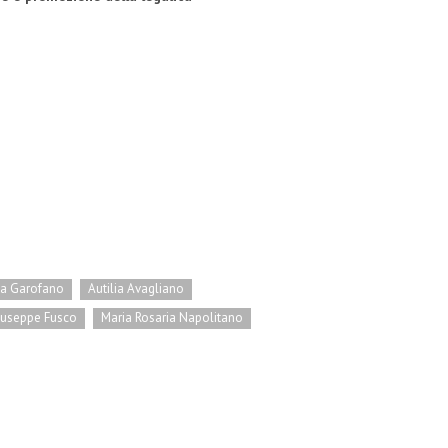
la Garofano
Autilia Avagliano
iuseppe Fusco
Maria Rosaria Napolitano