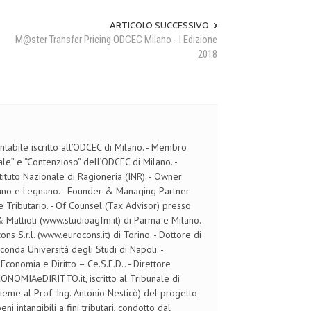
ARTICOLO SUCCESSIVO
M@ster Transfer Pricing ODCEC Milano - I Edizione
2018
tabile iscritto all’ODCEC di Milano. - Membro
ale” e “Contenzioso” dell’ODCEC di Milano. -
ituto Nazionale di Ragioneria (INR). - Owner
ilano e Legnano. - Founder & Managing Partner
 Tributario. - Of Counsel (Tax Advisor) presso
& Mattioli (www.studioagfm.it) di Parma e Milano.
s S.r.l. (www.eurocons.it) di Torino. - Dottore di
econda Università degli Studi di Napoli. -
 Economia e Diritto – Ce.S.E.D.. - Direttore
CONOMIAeDIRITTO.it, iscritto al Tribunale di
sieme al Prof. Ing. Antonio Nesticò) del progetto
ni intangibili a fini tributari, condotto dal