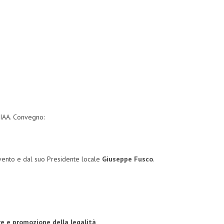
IAA. Convegno:
vento e dal suo Presidente locale
Giuseppe Fusco
.
are
e promozione della legalità