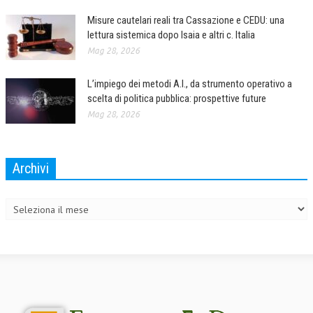
Misure cautelari reali tra Cassazione e CEDU: una
COLLABORA CON NOI
lettura sistemica dopo Isaia e altri c. Italia
ECONOMIA
Mag 28, 2026
CORPORATE SOCIAL RESPONSIBILITY
L’impiego dei metodi A.I., da strumento operativo a
scelta di politica pubblica: prospettive future
ECONOMIA DELL’ARTE
Mag 28, 2026
INTERNAZIONALIZZAZIONE
HUMAN RESOURCES
Archivi
RISORSE UMANE
Archivi
MARKETING
TREASURY IN FINANCIAL SERVICES
RISK MANAGEMENT
SVILUPPO SOSTENIBILE
PERSONA E CITTÀ