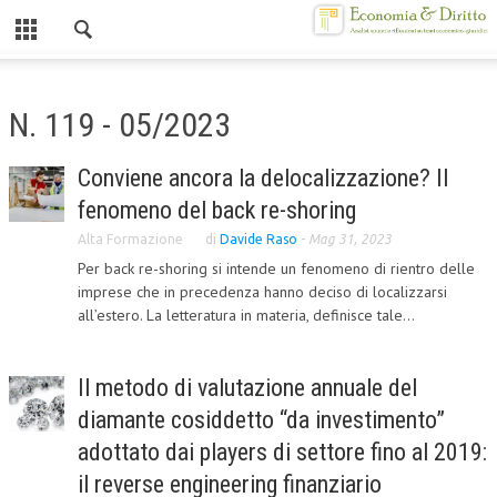
Chiuso
HOME
N. 119 - 05/2023
CHI SIAMO
Conviene ancora la delocalizzazione? Il
MISSION
fenomeno del back re-shoring
CONTATTI
Alta Formazione
di
Davide Raso
-
Mag 31, 2023
Per back re-shoring si intende un fenomeno di rientro delle
CENTRO STUDI
imprese che in precedenza hanno deciso di localizzarsi
all’estero. La letteratura in materia, definisce tale...
ATTO COSTITUTIVO E STATUTO
ORGANIZZAZIONE
Il metodo di valutazione annuale del
OBIETTIVI
diamante cosiddetto “da investimento”
DIREZIONE SCIENTIFICA
adottato dai players di settore fino al 2019:
il reverse engineering finanziario
ALTA FORMAZIONE