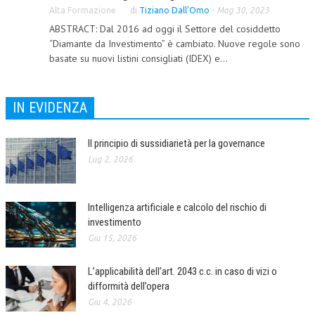
Alta Formazione
di
Tiziano Dall'Omo
-
Mag 30, 2023
CORSI CE.S.E.D.
ABSTRACT: Dal 2016 ad oggi il Settore del cosiddetto
“Diamante da Investimento” è cambiato. Nuove regole sono
ARCHIVIO CORSI 2015
basate su nuovi listini consigliati (IDEX) e...
DIVENTA SOCIO
BROCHURE CE.S.E.D.
IN EVIDENZA
LA RIVISTA
Il principio di sussidiarietà per la governance
LA RIVISTA
Lug 2, 2026
COMITATO SCIENTIFICO
Intelligenza artificiale e calcolo del rischio di
COMITATO EDITORIALE
investimento
REDAZIONE
Giu 15, 2026
PEER REVIEW
L’applicabilità dell’art. 2043 c.c. in caso di vizi o
difformità dell’opera
CODICE ETICO
Giu 4, 2026
AUTORI