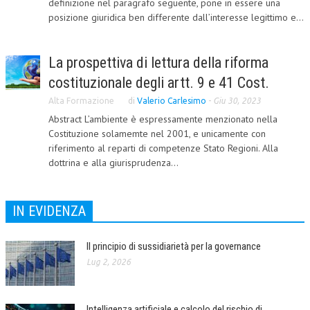
definizione nel paragrafo seguente, pone in essere una
posizione giuridica ben differente dall’interesse legittimo e...
CORSI CE.S.E.D.
ARCHIVIO CORSI 2015
La prospettiva di lettura della riforma
DIVENTA SOCIO
costituzionale degli artt. 9 e 41 Cost.
BROCHURE CE.S.E.D.
Alta Formazione
di
Valerio Carlesimo
-
Giu 30, 2023
Abstract L’ambiente è espressamente menzionato nella
LA RIVISTA
Costituzione solamemte nel 2001, e unicamente con
riferimento al reparti di competenze Stato Regioni. Alla
LA RIVISTA
dottrina e alla giurisprudenza...
COMITATO SCIENTIFICO
COMITATO EDITORIALE
IN EVIDENZA
REDAZIONE
Il principio di sussidiarietà per la governance
PEER REVIEW
Lug 2, 2026
CODICE ETICO
Intelligenza artificiale e calcolo del rischio di
AUTORI