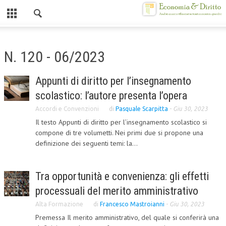
Chiuso
HOME
N. 120 - 06/2023
CHI SIAMO
Appunti di diritto per l’insegnamento
MISSION
scolastico: l’autore presenta l’opera
CONTATTI
Accordi e Convenzioni
di
Pasquale Scarpitta
-
Giu 30, 2023
Il testo Appunti di diritto per l’insegnamento scolastico si
CENTRO STUDI
compone di tre volumetti. Nei primi due si propone una
definizione dei seguenti temi: la...
ATTO COSTITUTIVO E STATUTO
ORGANIZZAZIONE
Tra opportunità e convenienza: gli effetti
OBIETTIVI
processuali del merito amministrativo
DIREZIONE SCIENTIFICA
Alta Formazione
di
Francesco Mastroianni
-
Giu 30, 2023
Premessa Il merito amministrativo, del quale si conferirà una
ALTA FORMAZIONE