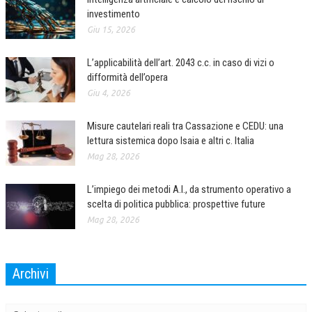
investimento
COLLABORA CON NOI
Giu 15, 2026
ECONOMIA
L’applicabilità dell’art. 2043 c.c. in caso di vizi o
difformità dell’opera
CORPORATE SOCIAL RESPONSIBILITY
Giu 4, 2026
ECONOMIA DELL’ARTE
Misure cautelari reali tra Cassazione e CEDU: una
INTERNAZIONALIZZAZIONE
lettura sistemica dopo Isaia e altri c. Italia
HUMAN RESOURCES
Mag 28, 2026
RISORSE UMANE
L’impiego dei metodi A.I., da strumento operativo a
scelta di politica pubblica: prospettive future
MARKETING
Mag 28, 2026
TREASURY IN FINANCIAL SERVICES
RISK MANAGEMENT
Archivi
SVILUPPO SOSTENIBILE
Archivi
PERSONA E CITTÀ