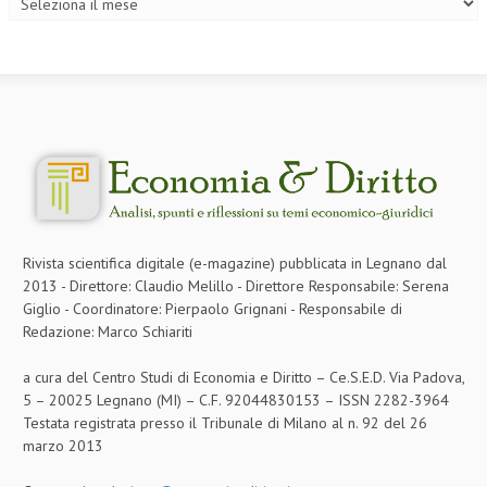
L’UMANISTA
DIRITTO
DIRITTO PENALE D’IMPRESA
DIRITTO DEL LAVORO
DIRITTO DEL WEB
DIRITTO DELLE IMPRESE IN CRISI
Rivista scientifica digitale (e-magazine) pubblicata in Legnano dal
CRIMINOLOGIA E CRIMINALISTICA
2013 - Direttore: Claudio Melillo - Direttore Responsabile: Serena
Giglio - Coordinatore: Pierpaolo Grignani - Responsabile di
SICUREZZA SUL LAVORO
Redazione: Marco Schiariti
FISCO
a cura del Centro Studi di Economia e Diritto – Ce.S.E.D. Via Padova,
DIRITTO TRIBUTARIO
5 – 20025 Legnano (MI) – C.F. 92044830153 – ISSN 2282-3964
Testata registrata presso il Tribunale di Milano al n. 92 del 26
FISCALITÀ INTERNAZIONALE
marzo 2013
TAX RISK MANAGEMENT