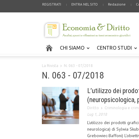
REGISTRATI
ENTRA NEL SITO
Redazione
C
CHI SIAMO
CENTRO STUDI
La Rivista
N. 063 - 07/2018
N. 063 - 07/2018
L’utilizzo dei prodo
(neuropsicologica, 
Diritto
Criminologia e crimi
Lug 1, 2018
L’utilizzo dei prodotti grafi
neurologica) di Sylwia Skub
Grebowiec-Baffoni) L’obietti