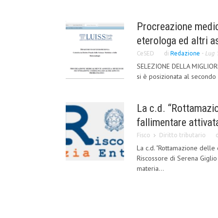
Procreazione medica
eterologa ed altri a
CeSED
di
Redazione
-
Lug 
SELEZIONE DELLA MIGLIORE
si è posizionata al secondo 
La c.d. “Rottamazio
fallimentare attiva
Fisco
Diritto tributario
La c.d. "Rottamazione delle c
Riscossore di Serena Giglio 
materia...