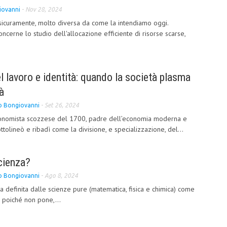
iovanni
-
Nov 28, 2024
 sicuramente, molto diversa da come la intendiamo oggi.
ncerne lo studio dell'allocazione efficiente di risorse scarse,
l lavoro e identità: quando la società plasma
à
 Bongiovanni
-
Set 26, 2024
conomista scozzese del 1700, padre dell’economia moderna e
tolineò e ribadì come la divisione, e specializzazione, del...
cienza?
 Bongiovanni
-
Ago 8, 2024
a definita dalle scienze pure (matematica, fisica e chimica) come
 ” poiché non pone,...