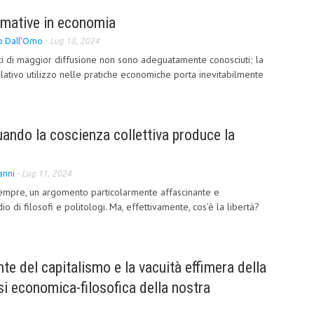
rmative in economia
o Dall'Omo
-
Lug 18, 2024
ici di maggior diffusione non sono adeguatamente conosciuti; la
elativo utilizzo nelle pratiche economiche porta inevitabilmente
quando la coscienza collettiva produce la
anni
-
Lug 11, 2024
 sempre, un argomento particolarmente affascinante e
io di filosofi e politologi. Ma, effettivamente, cos’è la libertà?
te del capitalismo e la vacuità effimera della
si economica-filosofica della nostra