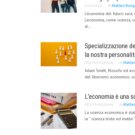
Economia
di
Matteo Bong
L'economia del futuro sarà,
L'economia, come scienza, co
al...
Specializzazione de
la nostra personalit
Alta Formazione
di
Matteo
Adam Smith, filosofo ed e
del liberismo economico, sot
L’economia è una s
Alta Formazione
di
Matteo
La scienza economica è stat
la “ scienza triste ed inutile