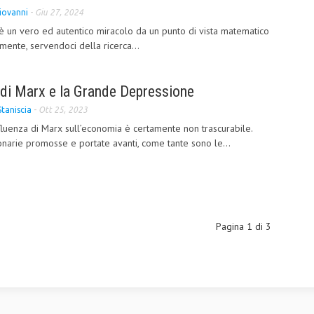
iovanni
-
Giu 27, 2024
è un vero ed autentico miracolo da un punto di vista matematico
mente, servendoci della ricerca...
di Marx e la Grande Depressione
Staniscia
-
Ott 25, 2023
luenza di Marx sull’economia è certamente non trascurabile.
onarie promosse e portate avanti, come tante sono le...
Pagina 1 di 3