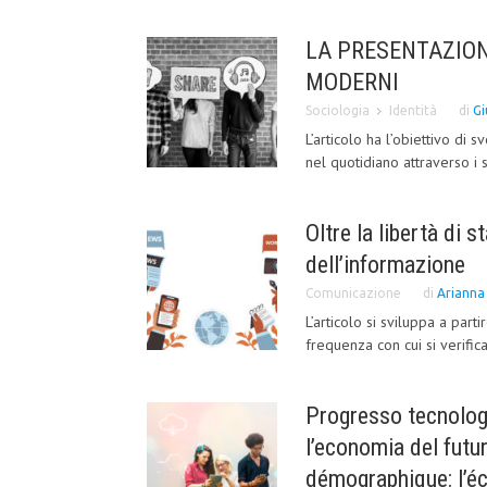
LA PRESENTAZIONE
MODERNI
Sociologia
Identità
di
Gi
L’articolo ha l’obiettivo di 
nel quotidiano attraverso i 
Oltre la libertà di 
dell’informazione
Comunicazione
di
Arianna
L’articolo si sviluppa a part
frequenza con cui si verifica
Progresso tecnolog
l’economia del futu
démographique: l’é