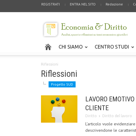
REGISTRATI
ENTRA NEL SITO
Redazione
C
CHI SIAMO
CENTRO STUDI
Riflessioni
Riflessioni
Progetto SUD
LAVORO EMOTIVO 
CLIENTE
Diritto
Diritto del lavoro
L’articolo vuole evidenziar
descrivendone le caratterist