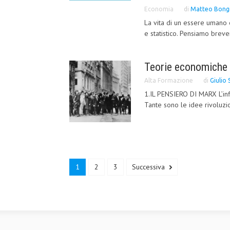
Economia
di
Matteo Bong
La vita di un essere umano 
e statistico. Pensiamo breve
Teorie economiche 
Alta Formazione
di
Giulio 
1.IL PENSIERO DI MARX L’inf
Tante sono le idee rivoluzi
1
2
3
Successiva