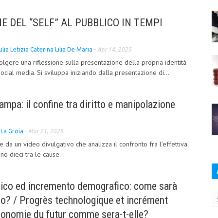
 DEL “SELF” AL PUBBLICO IN TEMPI
ulia Letizia Caterina Lilia De Maria
-
Apr 14, 2025
svolgere una riflessione sulla presentazione della propria identità
social media. Si sviluppa iniziando dalla presentazione di...
stampa: il confine tra diritto e manipolazione
 La Groia
-
Mar 21, 2025
ire da un video divulgativo che analizza il confronto fra l’effettiva
no dieci tra le cause...
Ar
ico ed incremento demografico: come sarà
ro? / Progrès technologique et incrément
conomie du futur comme sera-t-elle?