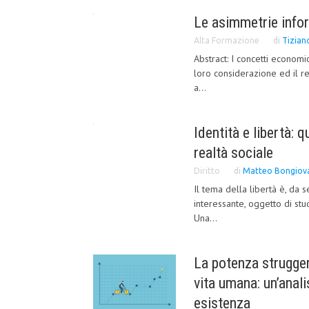
Le asimmetrie info
Alta Formazione
di
Tizian
Abstract: I concetti econom
loro considerazione ed il r
a...
Identità e libertà: 
realtà sociale
Diritto
di
Matteo Bongiov
Il tema della libertà è, da
interessante, oggetto di stud
Una...
La potenza struggen
vita umana: un’anali
esistenza