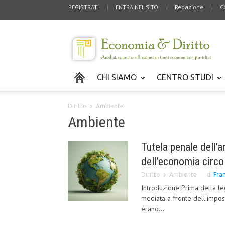
REGISTRATI
ENTRA NEL SITO
Redazione
C
CHI SIAMO
CENTRO STUDI
Diritto
Ambiente
Ambiente
Tutela penale dell’
dell’economia circo
Diritto
Ambiente
di
Fra
Introduzione Prima della leg
mediata a fronte dell'impos
erano...