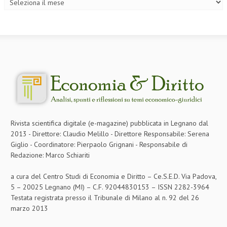
L’UMANISTA
DIRITTO
DIRITTO PENALE D’IMPRESA
DIRITTO DEL LAVORO
DIRITTO DEL WEB
DIRITTO DELLE IMPRESE IN CRISI
Rivista scientifica digitale (e-magazine) pubblicata in Legnano dal
CRIMINOLOGIA E CRIMINALISTICA
2013 - Direttore: Claudio Melillo - Direttore Responsabile: Serena
Giglio - Coordinatore: Pierpaolo Grignani - Responsabile di
SICUREZZA SUL LAVORO
Redazione: Marco Schiariti
FISCO
a cura del Centro Studi di Economia e Diritto – Ce.S.E.D. Via Padova,
DIRITTO TRIBUTARIO
5 – 20025 Legnano (MI) – C.F. 92044830153 – ISSN 2282-3964
Testata registrata presso il Tribunale di Milano al n. 92 del 26
FISCALITÀ INTERNAZIONALE
marzo 2013
TAX RISK MANAGEMENT