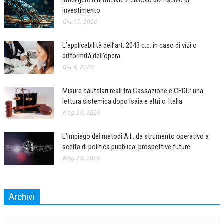
Intelligenza artificiale e calcolo del rischio di
investimento
COLLABORA CON NOI
Giu 15, 2026
ECONOMIA
L’applicabilità dell’art. 2043 c.c. in caso di vizi o
CORPORATE SOCIAL RESPONSIBILITY
difformità dell’opera
Giu 4, 2026
ECONOMIA DELL’ARTE
Misure cautelari reali tra Cassazione e CEDU: una
INTERNAZIONALIZZAZIONE
lettura sistemica dopo Isaia e altri c. Italia
HUMAN RESOURCES
Mag 28, 2026
RISORSE UMANE
L’impiego dei metodi A.I., da strumento operativo a
scelta di politica pubblica: prospettive future
MARKETING
Mag 28, 2026
TREASURY IN FINANCIAL SERVICES
RISK MANAGEMENT
Archivi
SVILUPPO SOSTENIBILE
Archivi
PERSONA E CITTÀ