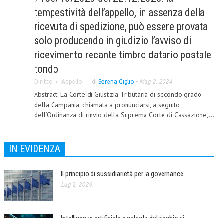
tempestività dell’appello, in assenza della
CORSI CE.S.E.D.
ricevuta di spedizione, può essere provata
ARCHIVIO CORSI 2015
solo producendo in giudizio l’avviso di
DIVENTA SOCIO
ricevimento recante timbro datario postale
tondo
BROCHURE CE.S.E.D.
Diritto
Appello
di
Serena Giglio
-
Mag 2, 2024
LA RIVISTA
Abstract: La Corte di Giustizia Tributaria di secondo grado
della Campania, chiamata a pronunciarsi, a seguito
LA RIVISTA
dell’Ordinanza di rinvio della Suprema Corte di Cassazione,...
COMITATO SCIENTIFICO
COMITATO EDITORIALE
IN EVIDENZA
REDAZIONE
Il principio di sussidiarietà per la governance
PEER REVIEW
Lug 2, 2026
CODICE ETICO
AUTORI