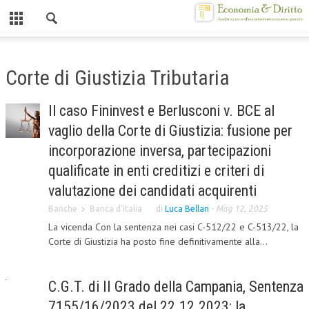
Chiuso
HOME
Corte di Giustizia Tributaria
CHI SIAMO
Il caso Fininvest e Berlusconi v. BCE al
MISSION
vaglio della Corte di Giustizia: fusione per
CONTATTI
incorporazione inversa, partecipazioni
qualificate in enti creditizi e criteri di
CENTRO STUDI
valutazione dei candidati acquirenti
ATTO COSTITUTIVO E STATUTO
Banche
Banca d'Italia
di
Luca Bellan
-
Mag 12, 2025
La vicenda Con la sentenza nei casi C-512/22 e C-513/22, la
ORGANIZZAZIONE
Corte di Giustizia ha posto fine definitivamente alla...
OBIETTIVI
DIREZIONE SCIENTIFICA
C.G.T. di II Grado della Campania, Sentenza
ALTA FORMAZIONE
7155/16/2023 del 22.12.2023: la