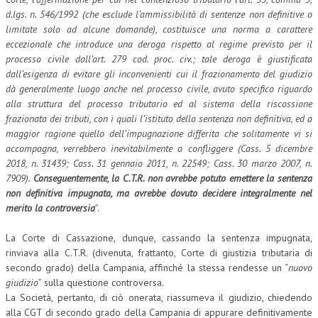
d.lgs. n. 546/1992 (che esclude l’ammissibilità di sentenze non definitive o
CRIMINOLOGIA TRIBUTARIA
limitate solo ad alcune domande), costituisce una norma a carattere
eccezionale che introduce una deroga rispetto al regime previsto per il
CFC E PARADISI FISCALI
processo civile dall’art. 279 cod. proc. civ.; tale deroga è giustificata
dall’esigenza di evitare gli inconvenienti cui il frazionamento del giudizio
TRANSFER PRICING
dà generalmente luogo anche nel processo civile, avuto specifico riguardo
PRASSI
alla struttura del processo tributario ed al sistema della riscossione
frazionata dei tributi, con i quali l’istituto della sentenza non definitiva, ed a
AMMINISTRATIVA
maggior ragione quello dell’impugnazione differita che solitamente vi si
accompagna, verrebbero inevitabilmente a confliggere (Cass. 5 dicembre
TRIBUTARIA
2018, n. 31439; Cass. 31 gennaio 2011, n. 22549; Cass. 30 marzo 2007, n.
7909).
Conseguentemente, la C.T.R. non avrebbe potuto emettere la sentenza
GIURISPRUDENZA
non definitiva impugnata, ma avrebbe dovuto decidere integralmente nel
EUROPEA
merito la controversia
”.
COSTITUZIONALE
La Corte di Cassazione, dunque, cassando la sentenza impugnata,
rinviava alla C.T.R. (divenuta, frattanto, Corte di giustizia tributaria di
CIVILE
secondo grado) della Campania, affinché la stessa rendesse un “
nuovo
giudizio
” sulla questione controversa.
TRIBUTARIA
La Società, pertanto, di ciò onerata, riassumeva il giudizio, chiedendo
PENALE
alla CGT di secondo grado della Campania di appurare definitivamente