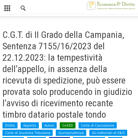
Chiuso
HOME
C.G.T. di II Grado della Campania,
CHI SIAMO
Sentenza 7155/16/2023 del
MISSION
22.12.2023: la tempestività
CONTATTI
dell’appello, in assenza della
CENTRO STUDI
ricevuta di spedizione, può essere
provata solo producendo in giudizio
ATTO COSTITUTIVO E STATUTO
l’avviso di ricevimento recante
ORGANIZZAZIONE
timbro datario postale tondo
OBIETTIVI
DIREZIONE SCIENTIFICA
Diritto
Appello
Autori
CeSED
Corte di Cassazione
Corte di Giustizia Tributaria
Giurisprudenza
Gli editoriali di E&D
ALTA FORMAZIONE