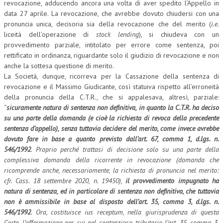
revocazione, adducendo ancora una volta di aver spedito l’Appello in
data 27 aprile. La revocazione, che avrebbe dovuto chiudersi con una
L’UMANISTA
pronuncia unica, decisoria sia della revocazione che del merito (
i.e.
liceità dell’operazione di
stock lending
), si chiudeva con un
DIRITTO
provvedimento parziale, intitolato per errore come sentenza, poi
DIRITTO PENALE D’IMPRESA
rettificato in ordinanza, riguardante solo il giudizio di revocazione e non
anche la sottesa questione di merito.
DIRITTO DEL LAVORO
La Società, dunque, ricorreva per la Cassazione della sentenza di
revocazione e il Massimo Giudicante, così statuiva rispetto all’erroneità
DIRITTO DEL WEB
della pronuncia della C.T.R., che si appalesava, altresì, parziale:
“
sicuramente natura di sentenza non definitiva, in quanto la C.T.R. ha deciso
DIRITTO DELLE IMPRESE IN CRISI
su una parte della domanda (e cioè la richiesta di revoca della precedente
CRIMINOLOGIA E CRIMINALISTICA
sentenza d’appello), senza tuttavia decidere del merito, come invece avrebbe
dovuto fare in base a quanto previsto dall’art. 67, comma 1, d.lgs. n.
SICUREZZA SUL LAVORO
546/1992
. Proprio perché trattasi di decisione solo su una parte della
complessiva domanda della ricorrente in revocazione (domanda che
FISCO
ricomprende anche, necessariamente, la richiesta di pronuncia nel merito:
cfr. Cass. 18 settembre 2020, n. 19450),
il provvedimento impugnato ha
DIRITTO TRIBUTARIO
natura di sentenza, ed in particolare di sentenza non definitiva, che tuttavia
FISCALITÀ INTERNAZIONALE
non è ammissibile in base al disposto dell’art. 35, comma 3, d.lgs. n.
546/1992
. Ora, costituisce ius receptum, nella giurisprudenza di questa
TAX RISK MANAGEMENT
Corte, l’affermazione per cui nel contenzioso tributario l’art. 35, comma 3,