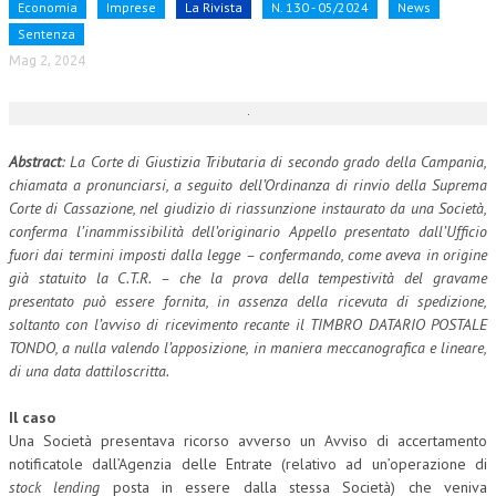
Economia
Imprese
La Rivista
N. 130 - 05/2024
News
CORSI CE.S.E.D.
Sentenza
Mag 2, 2024
ARCHIVIO CORSI 2015
DIVENTA SOCIO
BROCHURE CE.S.E.D.
Abstract
: La Corte di Giustizia Tributaria di secondo grado della Campania,
chiamata a pronunciarsi, a seguito dell’Ordinanza di rinvio della Suprema
LA RIVISTA
Corte di Cassazione, nel giudizio di riassunzione instaurato da una Società,
conferma l’inammissibilità dell’originario Appello presentato dall’Ufficio
LA RIVISTA
fuori dai termini imposti dalla legge – confermando, come aveva in origine
già statuito la C.T.R. – che la prova della tempestività del gravame
COMITATO SCIENTIFICO
presentato può essere fornita, in assenza della ricevuta di spedizione,
soltanto con l’avviso di ricevimento recante il TIMBRO DATARIO POSTALE
COMITATO EDITORIALE
TONDO, a nulla valendo l’apposizione, in maniera meccanografica e lineare,
di una data dattiloscritta.
REDAZIONE
PEER REVIEW
Il caso
Una Società presentava ricorso avverso un Avviso di accertamento
CODICE ETICO
notificatole dall’Agenzia delle Entrate (relativo ad un’operazione di
stock lending
posta in essere dalla stessa Società) che veniva
AUTORI