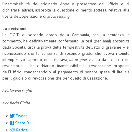
l’inammissibilità dell’originario Appello presentato dall’Ufficio e di
NEWS
dichiarare, altresì, assorbita la questione di merito sottesa, relativa alla
liceità dell’operazione di
stock lending
.
ARCHIVIO EVENTI (FINO AL 2022)
La decisione
CORSI ENTI TERZI
La C.G.T. di secondo grado della Campania, con la sentenza in
commento, ha definitivamente confermato la tesi (per anni) sostenuta
PUBBLICAZIONI
dalla Società, circa la prova della tempestività dell’atto di gravame – e,
riconoscendo che la sentenza di secondo grado, che aveva ritenuto
BOLLETTINO FINANZIAMENTI
intempestivo l’appello, non risultava,
ab origine
, viziata da alcun errore
revocatorio – ha dichiarato inammissibile la revocazione proposta
TELEGRAM
dall’Ufficio, condannandolo al pagamento di sonore spese di lite, sia
per il giudizio di revocazione che per quello di Cassazione.
DOCUMENTI
Avv. Serena Giglio
MANUALI E MONOGRAFIE
Avv. Ilaria Giglio
TESI DI LAUREA
Tweet
MATERIALE DIDATTICO
Share
0
INVITI E PROMOZIONI
Reddit