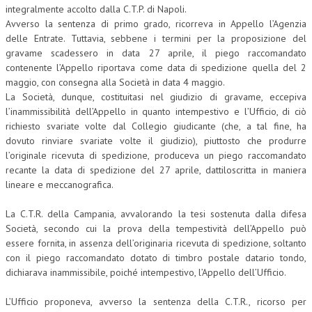
integralmente accolto dalla C.T.P. di Napoli.
Avverso la sentenza di primo grado, ricorreva in Appello l’Agenzia
COLLABORA CON NOI
delle Entrate. Tuttavia, sebbene i termini per la proposizione del
ECONOMIA
gravame scadessero in data 27 aprile, il piego raccomandato
contenente l’Appello riportava come data di spedizione quella del 2
CORPORATE SOCIAL RESPONSIBILITY
maggio, con consegna alla Società in data 4 maggio.
La Società, dunque, costituitasi nel giudizio di gravame, eccepiva
ECONOMIA DELL’ARTE
l’inammissibilità dell’Appello in quanto intempestivo e l’Ufficio, di ciò
richiesto svariate volte dal Collegio giudicante (che, a tal fine, ha
INTERNAZIONALIZZAZIONE
dovuto rinviare svariate volte il giudizio), piuttosto che produrre
l’originale ricevuta di spedizione, produceva un piego raccomandato
HUMAN RESOURCES
recante la data di spedizione del 27 aprile, dattiloscritta in maniera
RISORSE UMANE
lineare e meccanografica.
MARKETING
La C.T.R. della Campania, avvalorando la tesi sostenuta dalla difesa
Società, secondo cui la prova della tempestività dell’Appello può
TREASURY IN FINANCIAL SERVICES
essere fornita, in assenza dell’originaria ricevuta di spedizione, soltanto
con il piego raccomandato dotato di timbro postale datario tondo,
RISK MANAGEMENT
dichiarava inammissibile, poiché intempestivo, l’Appello dell’Ufficio.
SVILUPPO SOSTENIBILE
L’Ufficio proponeva, avverso la sentenza della C.T.R., ricorso per
PERSONA E CITTÀ