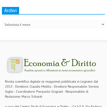
COLLABORA CON NOI
Archivi
Archivi
ECONOMIA
CORPORATE SOCIAL RESPONSIBILITY
ECONOMIA DELL’ARTE
INTERNAZIONALIZZAZIONE
HUMAN RESOURCES
RISORSE UMANE
MARKETING
TREASURY IN FINANCIAL SERVICES
Rivista scientifica digitale (e-magazine) pubblicata in Legnano dal
2013 - Direttore: Claudio Melillo - Direttore Responsabile: Serena
RISK MANAGEMENT
Giglio - Coordinatore: Pierpaolo Grignani - Responsabile di
Redazione: Marco Schiariti
SVILUPPO SOSTENIBILE
PERSONA E CITTÀ
a cura del Centro Studi di Economia e Diritto – Ce.S.E.D. Via Padova,