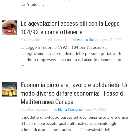
l’ar. 9 tutela...
CRIMINOLOGIA TRIBUTARIA
CFC E PARADISI FISCALI
Le agevolazioni accessibili con la Legge
TRANSFER PRICING
104/92 e come ottenerle
Professionisti
Altri esperti
di
Adolfo Soda
-
Ago 18, 2023
PRASSI
La Legge 5 febbraio 1992 n.104 per l’assistenza,
AMMINISTRATIVA
l’integrazione sociale e i diritti delle persone portatrici di
handicap rappresenta una tutela ed aiuto fondamentali per
TRIBUTARIA
le...
GIURISPRUDENZA
Economia circolare, lavoro e solidarietà. Un
EUROPEA
modo diverso di fare economia: il caso di
COSTITUZIONALE
Mediterranea Canapa
CIVILE
Alta Formazione
di
Elvira Ciociano
-
Lug 31, 2023
TRIBUTARIA
Il modello di sviluppo basato sull’economia circolare è ormai
diffuso e apprezzato quale alternativa sostenibile agli
PENALE
schemi di produzione tradizionali. L’innovatività della