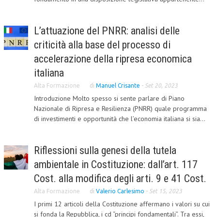
L’UMANISTA
L’attuazione del PNRR: analisi delle
DIRITTO
criticità alla base del processo di
DIRITTO PENALE D’IMPRESA
accelerazione della ripresa economica
DIRITTO DEL LAVORO
italiana
Alta Formazione
di
Manuel Crisante
-
Set 20, 2023
DIRITTO DEL WEB
Introduzione Molto spesso si sente parlare di Piano
DIRITTO DELLE IMPRESE IN CRISI
Nazionale di Ripresa e Resilienza (PNRR) quale programma
di investimenti e opportunità che l’economia italiana si sia...
CRIMINOLOGIA E CRIMINALISTICA
SICUREZZA SUL LAVORO
Riflessioni sulla genesi della tutela
FISCO
ambientale in Costituzione: dall’art. 117
Cost. alla modifica degli arti. 9 e 41 Cost.
DIRITTO TRIBUTARIO
Alta Formazione
di
Valerio Carlesimo
-
Set 15, 2023
FISCALITÀ INTERNAZIONALE
I primi 12 articoli della Costituzione affermano i valori su cui
TAX RISK MANAGEMENT
si fonda la Repubblica, i cd “principi fondamentali”. Tra essi,