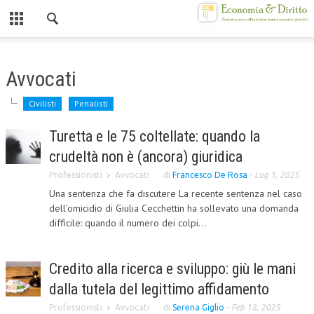
Chiuso
HOME
Avvocati
CHI SIAMO
Civilisti
Penalisti
MISSION
Turetta e le 75 coltellate: quando la
CONTATTI
crudeltà non è (ancora) giuridica
CENTRO STUDI
Professionisti
Avvocati
di
Francesco De Rosa
-
Lug 1, 2025
Una sentenza che fa discutere La recente sentenza nel caso
ATTO COSTITUTIVO E STATUTO
dell’omicidio di Giulia Cecchettin ha sollevato una domanda
difficile: quando il numero dei colpi...
ORGANIZZAZIONE
OBIETTIVI
Credito alla ricerca e sviluppo: giù le mani
DIREZIONE SCIENTIFICA
dalla tutela del legittimo affidamento
ALTA FORMAZIONE
Professionisti
Avvocati
di
Serena Giglio
-
Feb 18, 2025