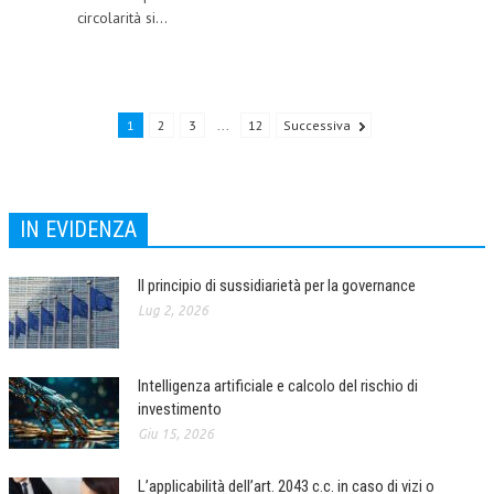
circolarità si...
NEWS
ARCHIVIO EVENTI (FINO AL 2022)
CORSI ENTI TERZI
1
2
3
...
12
Successiva
PUBBLICAZIONI
BOLLETTINO FINANZIAMENTI
IN EVIDENZA
TELEGRAM
Il principio di sussidiarietà per la governance
DOCUMENTI
Lug 2, 2026
MANUALI E MONOGRAFIE
Intelligenza artificiale e calcolo del rischio di
TESI DI LAUREA
investimento
MATERIALE DIDATTICO
Giu 15, 2026
INVITI E PROMOZIONI
L’applicabilità dell’art. 2043 c.c. in caso di vizi o