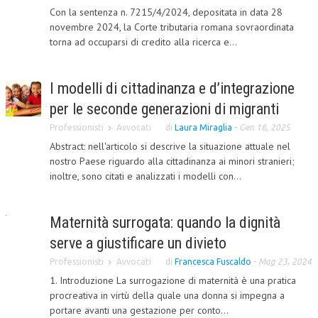
Con la sentenza n. 7215/4/2024, depositata in data 28
CORSI CE.S.E.D.
novembre 2024, la Corte tributaria romana sovraordinata
torna ad occuparsi di credito alla ricerca e...
ARCHIVIO CORSI 2015
DIVENTA SOCIO
I modelli di cittadinanza e d’integrazione
BROCHURE CE.S.E.D.
per le seconde generazioni di migranti
Professionisti
Avvocati
di
Laura Miraglia
-
Gen 16, 2025
LA RIVISTA
Abstract: nell'articolo si descrive la situazione attuale nel
LA RIVISTA
nostro Paese riguardo alla cittadinanza ai minori stranieri;
inoltre, sono citati e analizzati i modelli con...
COMITATO SCIENTIFICO
COMITATO EDITORIALE
Maternità surrogata: quando la dignità
REDAZIONE
serve a giustificare un divieto
Professionisti
Avvocati
di
Francesca Fuscaldo
-
Mag 23, 2024
PEER REVIEW
1. Introduzione La surrogazione di maternità è una pratica
CODICE ETICO
procreativa in virtù della quale una donna si impegna a
portare avanti una gestazione per conto...
AUTORI