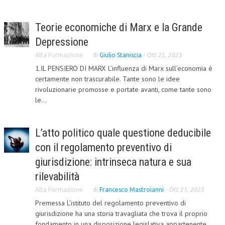
COLLABORA CON NOI
Teorie economiche di Marx e la Grande
ECONOMIA
Depressione
CORPORATE SOCIAL RESPONSIBILITY
Alta Formazione
di
Giulio Staniscia
-
Ott 25, 2023
1.IL PENSIERO DI MARX L’influenza di Marx sull’economia è
ECONOMIA DELL’ARTE
certamente non trascurabile. Tante sono le idee
rivoluzionarie promosse e portate avanti, come tante sono
INTERNAZIONALIZZAZIONE
le...
HUMAN RESOURCES
RISORSE UMANE
L’atto politico quale questione deducibile
con il regolamento preventivo di
MARKETING
giurisdizione: intrinseca natura e sua
TREASURY IN FINANCIAL SERVICES
rilevabilità
RISK MANAGEMENT
Alta Formazione
di
Francesco Mastroianni
-
Ott 21, 2023
Premessa L’istituto del regolamento preventivo di
SVILUPPO SOSTENIBILE
giurisdizione ha una storia travagliata che trova il proprio
PERSONA E CITTÀ
fondamento in una disposizione legislativa appartenente...