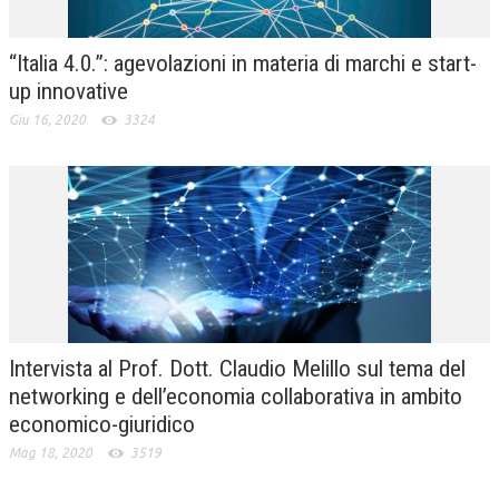
NEWS
“Italia 4.0.”: agevolazioni in materia di marchi e start-
ARCHIVIO EVENTI (FINO AL 2022)
up innovative
Giu 16, 2020
3324
CORSI ENTI TERZI
PUBBLICAZIONI
BOLLETTINO FINANZIAMENTI
TELEGRAM
DOCUMENTI
MANUALI E MONOGRAFIE
Intervista al Prof. Dott. Claudio Melillo sul tema del
networking e dell’economia collaborativa in ambito
TESI DI LAUREA
economico-giuridico
MATERIALE DIDATTICO
Mag 18, 2020
3519
INVITI E PROMOZIONI