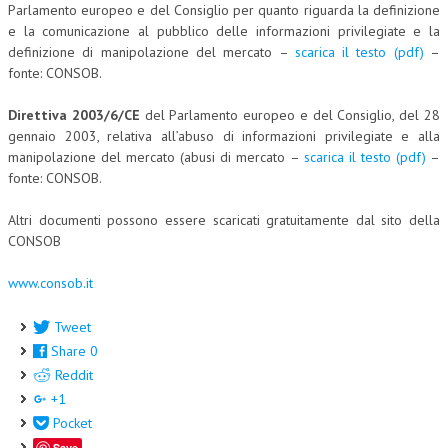
Parlamento europeo e del Consiglio per quanto riguarda la definizione
CORSI CE.S.E.D.
e la comunicazione al pubblico delle informazioni privilegiate e la
definizione di manipolazione del mercato –
scarica il testo (pdf)
–
ARCHIVIO CORSI 2015
fonte: CONSOB.
DIVENTA SOCIO
Direttiva 2003/6/CE
del Parlamento europeo e del Consiglio, del 28
gennaio 2003, relativa all’abuso di informazioni privilegiate e alla
BROCHURE CE.S.E.D.
manipolazione del mercato (abusi di mercato –
scarica il testo (pdf)
–
fonte: CONSOB.
LA RIVISTA
Altri documenti possono essere scaricati gratuitamente dal sito della
LA RIVISTA
CONSOB
COMITATO SCIENTIFICO
www.consob.it
COMITATO EDITORIALE
Tweet
REDAZIONE
Share
0
PEER REVIEW
Reddit
+1
CODICE ETICO
Pocket
AUTORI
Save