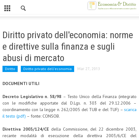
Chiuso
HOME
Diritto privato dell'economia: norme
CHI SIAMO
e direttive sulla finanza e sugli
MISSION
abusi di mercato
CONTATTI
Diritto
Diritto privato dell'economia
Mar 27, 2013
CENTRO STUDI
DOCUMENTI UTILI
ATTO COSTITUTIVO E STATUTO
Decreto Legislativo n. 58/98
– Testo Unico della Finanza (integrato
ORGANIZZAZIONE
con le modifiche apportate dal D.Lgs. n. 303 del 29.12.2006 –
coordinamento con la legge n. 262/2005 del TUB e del TUF) –
scarica
OBIETTIVI
il testo (pdf)
– fonte: CONSOB.
DIREZIONE SCIENTIFICA
Direttiva 2003/124/CE
della Commissione, del 22 dicembre 2003,
recante modalità di esecuzione della direttiva 2003/6/CE del
ALTA FORMAZIONE