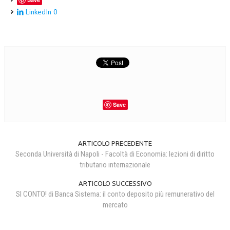
LinkedIn
0
COLLABORA CON NOI
ECONOMIA
CORPORATE SOCIAL RESPONSIBILITY
ECONOMIA DELL’ARTE
INTERNAZIONALIZZAZIONE
Save
HUMAN RESOURCES
RISORSE UMANE
ARTICOLO PRECEDENTE
MARKETING
Seconda Università di Napoli - Facoltà di Economia: lezioni di diritto
tributario internazionale
TREASURY IN FINANCIAL SERVICES
ARTICOLO SUCCESSIVO
RISK MANAGEMENT
SI CONTO! di Banca Sistema: il conto deposito più remunerativo del
mercato
SVILUPPO SOSTENIBILE
PERSONA E CITTÀ