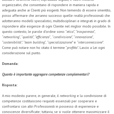
organizzativi, che consentano di rispondere in maniera rapida e
adeguata anche ai Clienti più esigenti. Non temendo di essere smentito,
posso affermare che avranno successo quelle realtà professionali che
adotteranno modelli specialistici, multidisciplinari e integrati in grado di
rispondere alle esigenze di ogni Cliente nel miglior modo possibile. In
questo contesto, le parole d’ordine sono: “
etica
”, “
trasparenza
”,
“
networking
”, “
qualità”, “efficienza
”
,
“
condivisione
”, “
innovazione
”,
“
sostenibilità”,
“
team building
”,
“specializzazione”
e
“interconnessione”
.
Come può notare non ho citato il termine “
profitto
”. Lascio a Lei ogni
considerazione sul punto.
Domanda:
Quanto è importante aggregare competenze complementari?
Risposta:
A mio modesto parere, in generale, il
networking
e la condivisione di
competenze costituiscono requisiti essenziali per cooperare e
confrontarsi con altri Professionisti in possesso di esperienze e
conoscenze diversificate; tuttavia, se si vuole ottenere massimizzare il