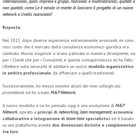
internazionali, quali imprese e gruppi, nazionali e multinazionali, quotati e
non quotati, come Le è venuto in mente di lanciare il progetto di un nuovo
COLLABORA CON NOI
network a livello nazionale
?
ECONOMIA
Risposta:
CORPORATE SOCIAL RESPONSIBILITY
Nel 2013, dopo diverse esperienze estremamente avvincenti, mi sono
ECONOMIA DELL’ARTE
reso conto che il mercato della consulenza economico-giuridica era
cambiato. Nuove esigenze si erano palesate in maniera dirompente, sia
INTERNAZIONALIZZAZIONE
per i Clienti che per i Consulenti, e questa consapevolezza mi ha fatto
riflettere sulla necessità di adottare un nuovo
modello organizzativo
HUMAN RESOURCES
in ambito professionale
, da affiancare a quelli tradizionali.
RISORSE UMANE
Successivamente, ho messo insieme alcuni dei miei colleghi più
MARKETING
promettenti ed ho creato
M&P Network.
TREASURY IN FINANCIAL SERVICES
Il nuovo modello a cui ho pensato oggi è una evoluzione di
M&P
Network
,
ispirato a
principi di
networking
,
lean management
, economia
RISK MANAGEMENT
collaborativa e integrazione di
know-how
specialistici
ed è basato
su una piattaforma avente
due dimensioni distinte e complementari
SVILUPPO SOSTENIBILE
tra loro
:
PERSONA E CITTÀ