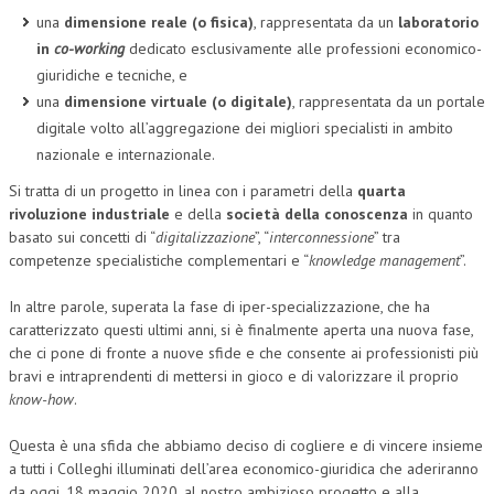
una
dimensione reale (o fisica)
, rappresentata da un
laboratorio
L’UMANISTA
in
co-working
dedicato esclusivamente alle professioni economico-
giuridiche e tecniche, e
DIRITTO
una
dimensione virtuale (o digitale)
, rappresentata da un portale
DIRITTO PENALE D’IMPRESA
digitale volto all’aggregazione dei migliori specialisti in ambito
nazionale e internazionale.
DIRITTO DEL LAVORO
Si tratta di un progetto in linea con i parametri della
quarta
DIRITTO DEL WEB
rivoluzione industriale
e della
società della conoscenza
in quanto
basato sui concetti di “
digitalizzazione
”, “
interconnessione
” tra
DIRITTO DELLE IMPRESE IN CRISI
competenze specialistiche complementari e “
knowledge management
”.
CRIMINOLOGIA E CRIMINALISTICA
In altre parole, superata la fase di iper-specializzazione, che ha
SICUREZZA SUL LAVORO
caratterizzato questi ultimi anni, si è finalmente aperta una nuova fase,
che ci pone di fronte a nuove sfide e che consente ai professionisti più
FISCO
bravi e intraprendenti di mettersi in gioco e di valorizzare il proprio
know-how
.
DIRITTO TRIBUTARIO
Questa è una sfida che abbiamo deciso di cogliere e di vincere insieme
FISCALITÀ INTERNAZIONALE
a tutti i Colleghi illuminati dell’area economico-giuridica che aderiranno
TAX RISK MANAGEMENT
da oggi, 18 maggio 2020, al nostro ambizioso progetto e alla