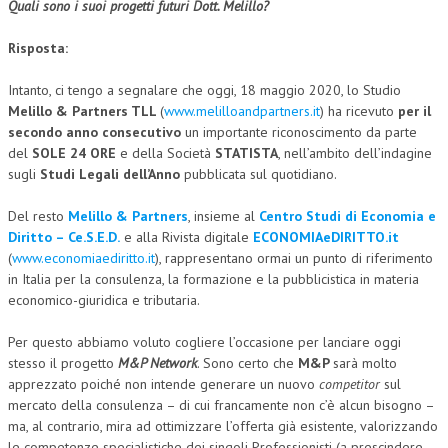
Quali sono i suoi progetti futuri Dott. Melillo?
Risposta:
Intanto, ci tengo a segnalare che oggi, 18 maggio 2020, lo Studio
Melillo & Partners TLL
(
www.melilloandpartners.it
) ha ricevuto
per il
secondo anno consecutivo
un importante riconoscimento da parte
del
SOLE 24 ORE
e della Società
STATISTA
, nell’ambito dell’indagine
sugli
Studi Legali dell’Anno
pubblicata sul quotidiano.
Del resto
Melillo & Partners
, insieme al
Centro Studi di Economia e
Diritto – Ce.S.E.D.
e alla Rivista digitale
ECONOMIAeDIRITTO.it
(
www.economiaediritto.it
), rappresentano ormai un punto di riferimento
in Italia per la consulenza, la formazione e la pubblicistica in materia
economico-giuridica e tributaria.
Per questo abbiamo voluto cogliere l’occasione per lanciare oggi
stesso il progetto
M&P Network
. Sono certo che
M&P
sarà molto
apprezzato poiché non intende generare un nuovo
competitor
sul
mercato della consulenza – di cui francamente non c’è alcun bisogno –
ma, al contrario, mira ad ottimizzare l’offerta già esistente, valorizzando
le competenze specialistiche dei singoli Professionisti (a prescindere