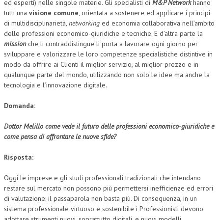
ed esperti) nelle singole materie. Gli specialisti di
M&P Network
hanno
tutti una
visione
comune
, orientata a sostenere ed applicare i principi
di multidisciplinarietà,
networking
ed economia collaborativa nell’ambito
delle professioni economico-giuridiche e tecniche. E d’altra parte la
mission
che li contraddistingue li porta a lavorare ogni giorno per
sviluppare e valorizzare le loro competenze specialistiche distintive in
modo da offrire ai Clienti il miglior servizio, al miglior prezzo e in
qualunque parte del mondo, utilizzando non solo le idee ma anche la
tecnologia e l’innovazione digitale.
Domanda:
Dottor Melillo come vede il futuro delle professioni economico-giuridiche e
come pensa di affrontare le nuove sfide?
Risposta:
Oggi le imprese e gli studi professionali tradizionali che intendano
restare sul mercato non possono più permettersi inefficienze ed errori
di valutazione: il passaparola non basta più. Di conseguenza, in un
sistema professionale virtuoso e sostenibile i Professionisti devono
adottare strumenti nuovi, soprattutto digitali, e nuovi modelli