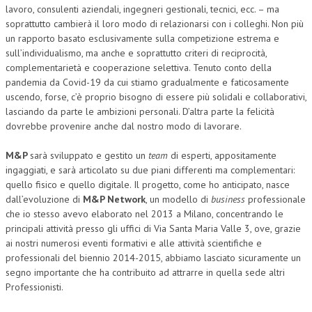
lavoro, consulenti aziendali, ingegneri gestionali, tecnici, ecc. – ma
soprattutto cambierà il loro modo di relazionarsi con i colleghi. Non più
un rapporto basato esclusivamente sulla competizione estrema e
sull’individualismo, ma anche e soprattutto criteri di reciprocità,
complementarietà e cooperazione selettiva. Tenuto conto della
pandemia da Covid-19 da cui stiamo gradualmente e faticosamente
uscendo, forse, c’è proprio bisogno di essere più solidali e collaborativi,
lasciando da parte le ambizioni personali. D’altra parte la felicità
dovrebbe provenire anche dal nostro modo di lavorare.
M&P
sarà sviluppato e gestito un
team
di esperti, appositamente
ingaggiati, e sarà articolato su due piani differenti ma complementari:
quello fisico e quello digitale. Il progetto, come ho anticipato, nasce
dall’evoluzione di
M&P Network
, un modello di
business
professionale
che io stesso avevo elaborato nel 2013 a Milano, concentrando le
principali attività presso gli uffici di Via Santa Maria Valle 3, ove, grazie
ai nostri numerosi eventi formativi e alle attività scientifiche e
professionali del biennio 2014-2015, abbiamo lasciato sicuramente un
segno importante che ha contribuito ad attrarre in quella sede altri
Professionisti.