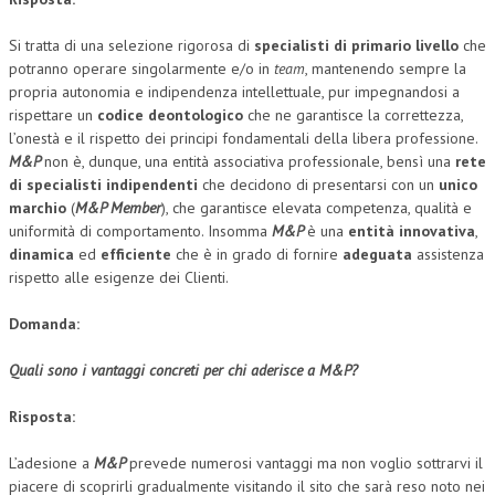
Si tratta di una selezione rigorosa di
specialisti di primario livello
che
potranno operare singolarmente e/o in
team
, mantenendo sempre la
propria autonomia e indipendenza intellettuale, pur impegnandosi a
rispettare un
codice deontologico
che ne garantisce la correttezza,
l’onestà e il rispetto dei principi fondamentali della libera professione.
M&P
non è, dunque, una entità associativa professionale, bensì una
rete
di specialisti indipendenti
che decidono di presentarsi con un
unico
marchio
(
M&P Member
), che garantisce elevata competenza, qualità e
uniformità di comportamento. Insomma
M&P
è una
entità innovativa
,
dinamica
ed
efficiente
che è in grado di fornire
adeguata
assistenza
rispetto alle esigenze dei Clienti.
Domanda:
Quali sono i vantaggi concreti per chi aderisce a M&P?
Risposta:
L’adesione a
M&P
prevede numerosi vantaggi ma non voglio sottrarvi il
piacere di scoprirli gradualmente visitando il sito che sarà reso noto nei