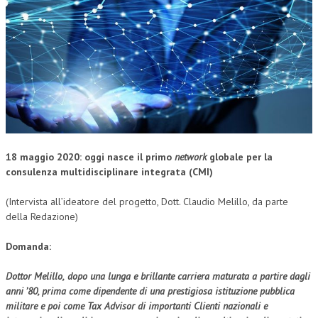
CORSI CE.S.E.D.
ARCHIVIO CORSI 2015
DIVENTA SOCIO
BROCHURE CE.S.E.D.
LA RIVISTA
18 maggio 2020: oggi nasce
il primo
network
globale per la
LA RIVISTA
consulenza multidisciplinare integrata (CMI)
COMITATO SCIENTIFICO
(Intervista all’ideatore del progetto, Dott. Claudio Melillo, da parte
COMITATO EDITORIALE
della Redazione)
REDAZIONE
Domanda:
PEER REVIEW
Dottor Melillo,
dopo una lunga e brillante carriera maturata a partire dagli
anni ’80, prima come dipendente di una prestigiosa istituzione pubblica
CODICE ETICO
militare e poi come Tax Advisor di importanti Clienti nazionali e
AUTORI