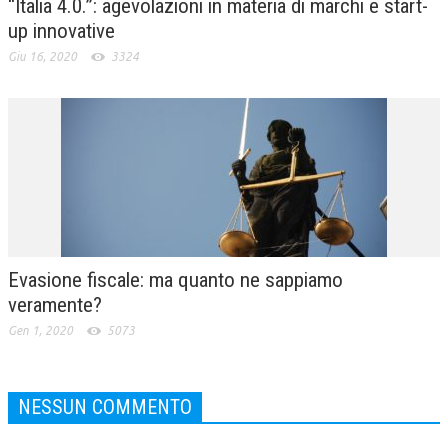
“Italia 4.0.”: agevolazioni in materia di marchi e start-
up innovative
Giu 16, 2020
3324
Evasione fiscale: ma quanto ne sappiamo
veramente?
Gen 1, 2020
5073
NESSUN COMMENTO