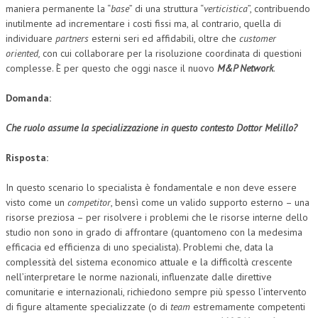
maniera permanente la “
base
” di una struttura “
verticistica
”, contribuendo
NEWS
inutilmente ad incrementare i costi fissi ma, al contrario, quella di
individuare
partners
esterni seri ed affidabili, oltre che
customer
oriented,
con cui collaborare per la risoluzione coordinata di questioni
ARCHIVIO EVENTI (FINO AL 2022)
complesse. È per questo che oggi nasce il nuovo
M&P Network
.
CORSI ENTI TERZI
Domanda:
PUBBLICAZIONI
Che ruolo assume la specializzazione in questo contesto Dottor Melillo?
BOLLETTINO FINANZIAMENTI
Risposta:
TELEGRAM
In questo scenario lo specialista è fondamentale e non deve essere
DOCUMENTI
visto come un
competitor
, bensì come un valido supporto esterno – una
risorse preziosa – per risolvere i problemi che le risorse interne dello
MANUALI E MONOGRAFIE
studio non sono in grado di affrontare (quantomeno con la medesima
efficacia ed efficienza di uno specialista). Problemi che, data la
TESI DI LAUREA
complessità del sistema economico attuale e la difficoltà crescente
nell’interpretare le norme nazionali, influenzate dalle direttive
MATERIALE DIDATTICO
comunitarie e internazionali, richiedono sempre più spesso l’intervento
di figure altamente specializzate (o di
team
estremamente competenti
INVITI E PROMOZIONI