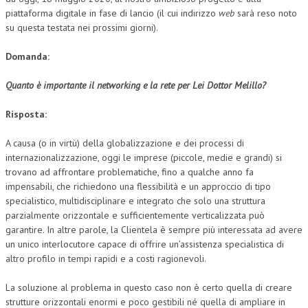
piattaforma digitale in fase di lancio (il cui indirizzo
web
sarà reso noto
CRIMINOLOGIA TRIBUTARIA
su questa testata nei prossimi giorni).
CFC E PARADISI FISCALI
Domanda:
TRANSFER PRICING
Quanto è importante il networking e la rete per Lei Dottor Melillo?
PRASSI
Risposta:
AMMINISTRATIVA
A causa (o in virtù) della globalizzazione e dei processi di
TRIBUTARIA
internazionalizzazione, oggi le imprese (piccole, medie e grandi) si
trovano ad affrontare problematiche, fino a qualche anno fa
GIURISPRUDENZA
impensabili, che richiedono una flessibilità e un approccio di tipo
EUROPEA
specialistico, multidisciplinare e integrato che solo una struttura
parzialmente orizzontale e sufficientemente verticalizzata può
COSTITUZIONALE
garantire. In altre parole, la Clientela è sempre più interessata ad avere
un unico interlocutore capace di offrire un’assistenza specialistica di
CIVILE
altro profilo in tempi rapidi e a costi ragionevoli.
TRIBUTARIA
La soluzione al problema in questo caso non è certo quella di creare
PENALE
strutture orizzontali enormi e poco gestibili né quella di ampliare in