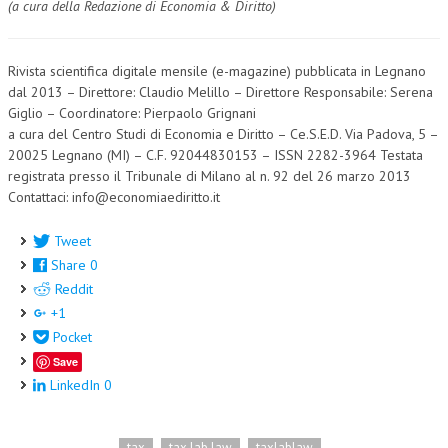
(a cura della Redazione di Economia & Diritto)
Rivista scientifica digitale mensile (e-magazine) pubblicata in Legnano
dal 2013 – Direttore: Claudio Melillo – Direttore Responsabile: Serena
Giglio – Coordinatore: Pierpaolo Grignani
a cura del Centro Studi di Economia e Diritto – Ce.S.E.D. Via Padova, 5 –
20025 Legnano (MI) – C.F. 92044830153 – ISSN 2282-3964 Testata
registrata presso il Tribunale di Milano al n. 92 del 26 marzo 2013
Contattaci: info@economiaediritto.it
Tweet
Share
0
Reddit
+1
Pocket
Save
LinkedIn
0
tax
tax lab law
taxlablaw