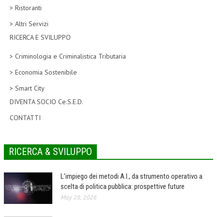
> Ristoranti
CORSI CE.S.E.D.
> Altri Servizi
ARCHIVIO CORSI 2015
RICERCA E SVILUPPO
DIVENTA SOCIO
> Criminologia e Criminalistica Tributaria
BROCHURE CE.S.E.D.
> Economia Sostenibile
> Smart City
LA RIVISTA
DIVENTA SOCIO Ce.S.E.D.
LA RIVISTA
CONTATTI
COMITATO SCIENTIFICO
COMITATO EDITORIALE
RICERCA & SVILUPPO
REDAZIONE
L’impiego dei metodi A.I., da strumento operativo a
PEER REVIEW
scelta di politica pubblica: prospettive future
May 28, 2026
CODICE ETICO
AUTORI