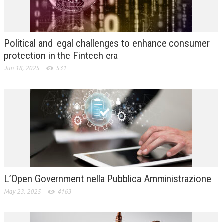
L’UMANISTA
DIRITTO
Political and legal challenges to enhance consumer
DIRITTO PENALE D’IMPRESA
protection in the Fintech era
Jun 18, 2025
531
DIRITTO DEL LAVORO
DIRITTO DEL WEB
DIRITTO DELLE IMPRESE IN CRISI
CRIMINOLOGIA E CRIMINALISTICA
SICUREZZA SUL LAVORO
FISCO
L’Open Government nella Pubblica Amministrazione
DIRITTO TRIBUTARIO
May 23, 2025
4163
FISCALITÀ INTERNAZIONALE
TAX RISK MANAGEMENT