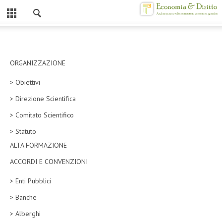
Chiuso
HOME
CHI SIAMO
ORGANIZZAZIONE
> Obiettivi
MISSION
> Direzione Scientifica
CONTATTI
> Comitato Scientifico
CENTRO STUDI
> Statuto
ALTA FORMAZIONE
ATTO COSTITUTIVO E STATUTO
ACCORDI E CONVENZIONI
ORGANIZZAZIONE
> Enti Pubblici
OBIETTIVI
> Banche
DIREZIONE SCIENTIFICA
> Alberghi
ALTA FORMAZIONE