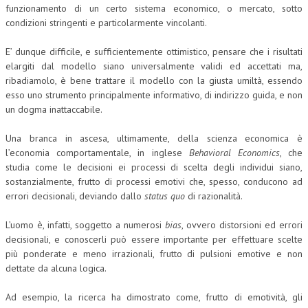
funzionamento di un certo sistema economico, o mercato, sotto
condizioni stringenti e particolarmente vincolanti.
E’ dunque difficile, e sufficientemente ottimistico, pensare che i risultati
elargiti dal modello siano universalmente validi ed accettati ma,
ribadiamolo, è bene trattare il modello con la giusta umiltà, essendo
esso uno strumento principalmente informativo, di indirizzo guida, e non
un dogma inattaccabile.
Una branca in ascesa, ultimamente, della scienza economica è
l’economia comportamentale, in inglese
Behavioral
Economics
, che
studia come le decisioni ei processi di scelta degli individui siano,
sostanzialmente, frutto di processi emotivi che, spesso, conducono ad
errori decisionali, deviando dallo
status quo
di razionalità.
L’uomo è, infatti, soggetto a numerosi
bias
, ovvero distorsioni ed errori
decisionali, e conoscerli può essere importante per effettuare scelte
più ponderate e meno irrazionali, frutto di pulsioni emotive e non
dettate da alcuna logica.
Ad esempio, la ricerca ha dimostrato come, frutto di emotività, gli