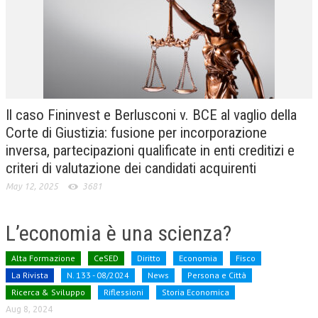
CRIMINOLOGIA TRIBUTARIA
CFC E PARADISI FISCALI
TRANSFER PRICING
PRASSI
Il caso Fininvest e Berlusconi v. BCE al vaglio della
AMMINISTRATIVA
Corte di Giustizia: fusione per incorporazione
inversa, partecipazioni qualificate in enti creditizi e
TRIBUTARIA
criteri di valutazione dei candidati acquirenti
GIURISPRUDENZA
May 12, 2025
3681
EUROPEA
L’economia è una scienza?
COSTITUZIONALE
CIVILE
Alta Formazione
CeSED
Diritto
Economia
Fisco
La Rivista
N. 133 - 08/2024
News
Persona e Città
TRIBUTARIA
Ricerca & Sviluppo
Riflessioni
Storia Economica
PENALE
Aug 8, 2024