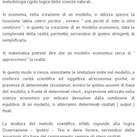
metodologia rigida logica delle scienze naturali .
In economia, nella creazione di un modello, si utilizza spesso la
locuzione latina
ceteris paribus
, ovvero “
una parità di tutte le altre
condizioni
”; in quanto la creazione di un modello economico, data la
complessità della realtà, permette, servendosi di ipotesi stringenti, di
semplificarla.
In matematica potresti dire che un modello economico cerca di “
approssimare
” la realtà.
In questo modo si riesce, nonostante le limitazioni insite nel modello, a
conferire verità scientifica ed oggettiva all’economia poiché, in
presenza di determinate circostanze, ovvero le ipotesi-assiomi di base
del modello, a fronte di determinati
shock
, espressione utilizzata nella
scienza economico per indicare deviazioni dalla condizione di
equilibrio di un modello, si otterranno determinati risultati (
output
)
finali.
La struttura del metodo scientifico, infatti, risponde alla logica
Osservazione – Ipotesi – Tesi e deve fornire, servendosi delle
assunzioni alla base del ragionamento, sempre gli stessi risultati.