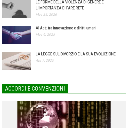
LE FORME DELLA VIOLENZA DI GENERE E
L’IMPORTANZA DI FARE RETE
COLLABORA CON NOI
May 28, 2026
ECONOMIA
AI Act: tra innovazione e diritti umani
CORPORATE SOCIAL RESPONSIBILITY
May 6, 2025
ECONOMIA DELL’ARTE
INTERNAZIONALIZZAZIONE
LA LEGGE SUL DIVORZIO E LA SUA EVOLUZIONE
Apr 7, 2025
HUMAN RESOURCES
RISORSE UMANE
MARKETING
ACCORDI E CONVENZIONI
TREASURY IN FINANCIAL SERVICES
RISK MANAGEMENT
SVILUPPO SOSTENIBILE
PERSONA E CITTÀ