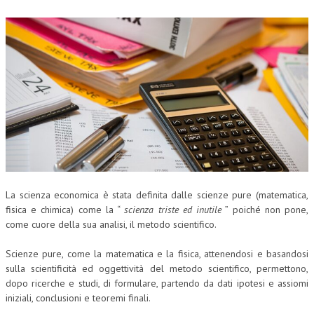
NEWS
ARCHIVIO EVENTI (FINO AL 2022)
CORSI ENTI TERZI
PUBBLICAZIONI
BOLLETTINO FINANZIAMENTI
TELEGRAM
DOCUMENTI
La scienza economica è stata definita dalle scienze pure (matematica,
fisica e chimica) come la “
scienza triste ed inutile
” poiché non pone,
come cuore della sua analisi, il metodo scientifico.
MANUALI E MONOGRAFIE
TESI DI LAUREA
Scienze pure, come la matematica e la fisica, attenendosi e basandosi
sulla scientificità ed oggettività del metodo scientifico, permettono,
MATERIALE DIDATTICO
dopo ricerche e studi, di formulare, partendo da dati ipotesi e assiomi
iniziali, conclusioni e teoremi finali.
INVITI E PROMOZIONI