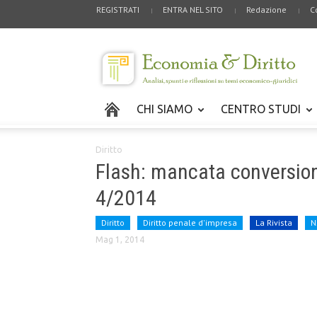
REGISTRATI
ENTRA NEL SITO
Redazione
C
CHI SIAMO
CENTRO STUDI
Diritto
Flash: mancata conversione 
4/2014
Diritto
Diritto penale d'impresa
La Rivista
N
Mag 1, 2014