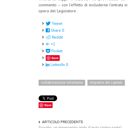
commento – con l’effetto di escluderne l’entrata in
opera del Legislatore .
Tweet
Share
0
Reddit
+1
Pocket
Save
LinkedIn
0
collaborazione volontaria
rimpatrio dei capitali
Save
ARTICOLO PRECEDENTE
Suicidio: un impercepito grido d'aiuto (prima parte)