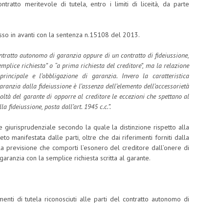
ntratto meritevole di tutela, entro i limiti di liceità, da parte
sso in avanti con la sentenza n.15108 del 2013.
contratto autonomo di garanzia oppure di un contratto di fideiussione,
mplice richiesta” o “a prima richiesta del creditore”, ma la relazione
rincipale e l’obbligazione di garanzia. Invero la caratteristica
anzia dalla fideiussione è l’assenza dell’elemento dell’accessorietà
coltà del garante di opporre al creditore le eccezioni che spettano al
a fideiussione, posta dall’art. 1945 c.c.”.
e giurisprudenziale secondo la quale la distinzione rispetto alla
to manifestata dalle parti, oltre che dai riferimenti forniti dalla
 la previsione che comporti l’esonero del creditore dall’onere di
garanzia con la semplice richiesta scritta al garante.
menti di tutela riconosciuti alle parti del contratto autonomo di