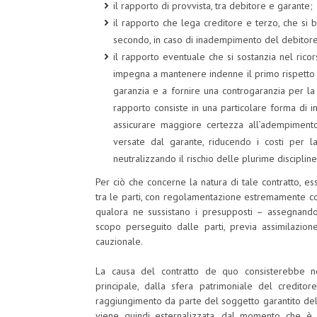
il rapporto di provvista, tra debitore e garante;
il rapporto che lega creditore e terzo, che si
secondo, in caso di inadempimento del debitore,
il rapporto eventuale che si sostanzia nel ricor
impegna a mantenere indenne il primo rispetto a
garanzia e a fornire una controgaranzia per la 
rapporto consiste in una particolare forma di int
assicurare maggiore certezza all’adempiment
versate dal garante, riducendo i costi per l
neutralizzando il rischio delle plurime discipline
Per ciò che concerne la natura di tale contratto, 
tra le parti, con regolamentazione estremamente co
qualora ne sussistano i presupposti – assegnando 
scopo perseguito dalle parti, previa assimilazio
cauzionale.
La causa del contratto de quo consisterebbe nel
principale, dalla sfera patrimoniale del credito
raggiungimento da parte del soggetto garantito del
viene quindi esternalizzata, dal momento che è g