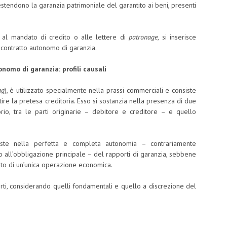
o estendono la garanzia patrimoniale del garantito ai beni, presenti
a, al mandato di credito o alle lettere di
patronage
, si inserisce
l contratto autonomo di garanzia.
nomo di garanzia: profili causali
ag
), è utilizzato specialmente nella prassi commerciali e consiste
ire la pretesa creditoria. Esso si sostanzia nella presenza di due
orio, tra le parti originarie – debitore e creditore – e quello
ste nella perfetta e completa autonomia – contrariamente
to all’obbligazione principale – del rapporti di garanzia, sebbene
bito di un’unica operazione economica.
porti, considerando quelli fondamentali e quello a discrezione del