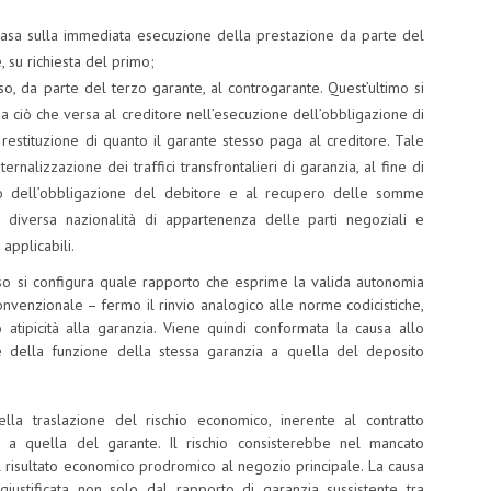
 basa sulla immediata esecuzione della prestazione da parte del
 su richiesta del primo;
so, da parte del terzo garante, al controgarante. Quest’ultimo si
 ciò che versa al creditore nell’esecuzione dell’obbligazione di
restituzione di quanto il garante stesso paga al creditore. Tale
ernalizzazione dei traffici transfrontalieri di garanzia, al fine di
o dell’obbligazione del debitore e al recupero delle somme
a diversa nazionalità di appartenenza delle parti negoziali e
 applicabili.
esso si configura quale rapporto che esprime la valida autonomia
nvenzionale – fermo il rinvio analogico alle norme codicistiche,
atipicità alla garanzia. Viene quindi conformata la causa allo
ne della funzione della stessa garanzia a quella del deposito
la traslazione del rischio economico, inerente al contratto
re a quella del garante. Il rischio consisterebbe nel mancato
 risultato economico prodromico al negozio principale. La causa
iustificata non solo dal rapporto di garanzia sussistente tra