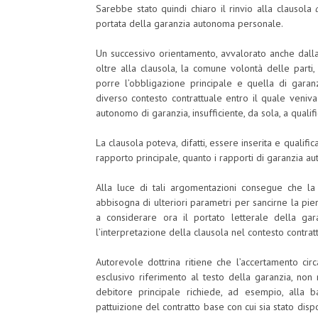
Sarebbe stato quindi chiaro il rinvio alla clausola
portata della garanzia autonoma personale.
Un successivo orientamento, avvalorato anche dalla
oltre alla clausola, la comune volontà delle parti
porre l’obbligazione principale e quella di garanz
diverso contesto contrattuale entro il quale veniv
autonomo di garanzia, insufficiente, da sola, a qualifi
La clausola poteva, difatti, essere inserita e qualific
rapporto principale, quanto i rapporti di garanzia a
Alla luce di tali argomentazioni consegue che la 
abbisogna di ulteriori parametri per sancirne la pie
a considerare ora il portato letterale della garan
l’interpretazione della clausola nel contesto contratt
Autorevole dottrina ritiene che l’accertamento ci
esclusivo riferimento al testo della garanzia, non 
debitore principale richiede, ad esempio, alla b
pattuizione del contratto base con cui sia stato dispos