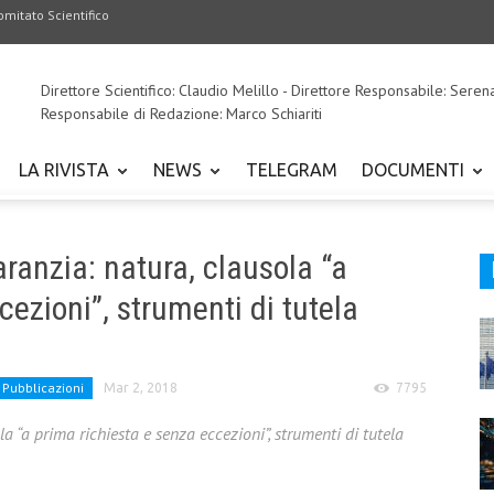
omitato Scientifico
Direttore Scientifico: Claudio Melillo - Direttore Responsabile: Seren
Responsabile di Redazione: Marco Schiariti
LA RIVISTA
NEWS
TELEGRAM
DOCUMENTI
aranzia: natura, clausola “a
cezioni”, strumenti di tutela
Pubblicazioni
Mar 2, 2018
7795
a “a prima richiesta e senza eccezioni”, strumenti di tutela