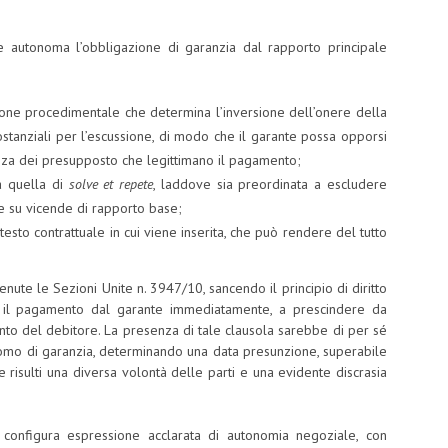
e autonoma l’obbligazione di garanzia dal rapporto principale
zione procedimentale che determina l’inversione dell’onere della
ostanziali per l’escussione, di modo che il garante possa opporsi
nza dei presupposto che legittimano il pagamento;
a quella di
solve et repete
, laddove sia preordinata a escludere
te su vicende di rapporto base;
testo contrattuale in cui viene inserita, che può rendere del tutto
enute le Sezioni Unite n. 3947/10, sancendo il principio di diritto
re il pagamento dal garante immediatamente, a prescindere da
to del debitore. La presenza di tale clausola sarebbe di per sé
tonomo di garanzia, determinando una data presunzione, superabile
risulti una diversa volontà delle parti e una evidente discrasia
 configura espressione acclarata di autonomia negoziale, con