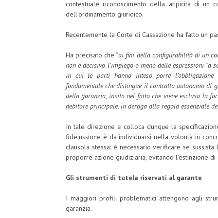
contestuale riconoscimento della atipicità di un co
dell’ordinamento giuridico.
Recentemente la Corte di Cassazione ha fatto un pa
Ha precisato che “
ai fini della configurabilità di un 
non è decisivo l’impiego o meno delle espressioni “a se
in cui le parti hanno inteso porre l’obbligazione p
fondamentale che distingue il contratto autonomo di gar
della garanzia, insito nel fatto che viene esclusa la fa
debitore principale, in deroga alla regola essenziale dell
In tale direzione si colloca dunque la specificazion
fideiussione è da individuarsi nella volontà in concre
clausola stessa: è necessario verificare se sussista
proporre azione giudiziaria, evitando l’estinzione di 
Gli strumenti di tutela riservati al garante
I maggiori profili problematici attengono agli stru
garanzia.