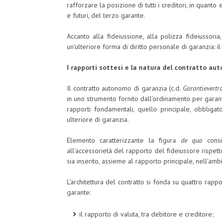
rafforzare la posizione di tutti i creditori, in quant
e futuri, del terzo garante.
Accanto alla fideiussione, alla polizza fideiussori
un’ulteriore forma di diritto personale di garanzia: i
I rapporti sottesi e la natura del contratto auto
Il contratto autonomo di garanzia (c.d.
Garantievertr
in uno strumento fornito dall’ordinamento per garant
rapporti fondamentali, quello principale, obbligat
ulteriore di garanzia.
Elemento caratterizzante la figura
de qua
consi
all’accessorietà del rapporto del fideiussore rispet
sia inserito, assieme al rapporto principale, nell’am
L’architettura del contratto si fonda su quattro rap
garante:
il rapporto di valuta, tra debitore e creditore;