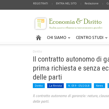
REGISTRATI
ENTRA NEL SITO
Redazione
C
CHI SIAMO
CENTRO STUDI
Diritto
Il contratto autonomo di g
prima richiesta e senza ec
delle parti
Diritto
La Rivista
N. 059 - 03/2018
News
Il contratto autonomo di garanzia: natura, clausol
delle parti.