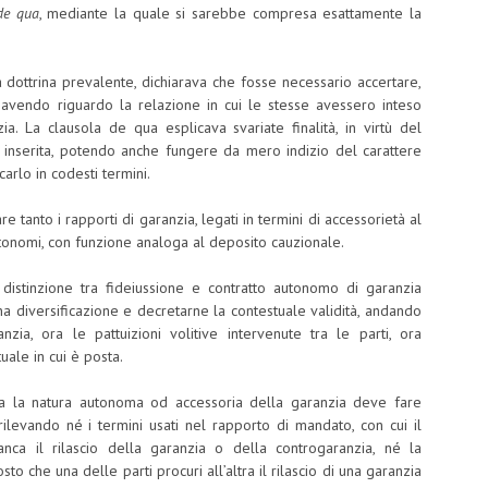
de qua
, mediante la quale si sarebbe compresa esattamente la
 dottrina prevalente, dichiarava che fosse necessario accertare,
, avendo riguardo la relazione in cui le stesse avessero inteso
ia. La clausola de qua esplicava svariate finalità, in virtù del
a inserita, potendo anche fungere da mero indizio del carattere
carlo in codesti termini.
are tanto i rapporti di garanzia, legati in termini di accessorietà al
utonomi, con funzione analoga al deposito cauzionale.
distinzione tra fideiussione e contratto autonomo di garanzia
na diversificazione e decretarne la contestuale validità, andando
zia, ora le pattuizioni volitive intervenute tra le parti, ora
uale in cui è posta.
rca la natura autonoma od accessoria della garanzia deve fare
rilevando né i termini usati nel rapporto di mandato, con cui il
anca il rilascio della garanzia o della controgaranzia, né la
to che una delle parti procuri all’altra il rilascio di una garanzia