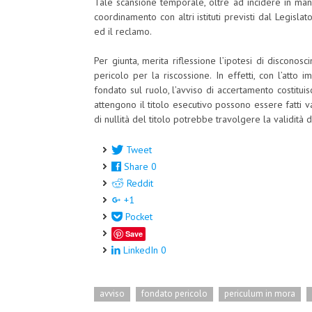
Tale scansione temporale, oltre ad incidere in man
coordinamento con altri istituti previsti dal Legisla
ed il reclamo.
Per giunta, merita riflessione l’ipotesi di discono
pericolo per la riscossione. In effetti, con l’atto
fondato sul ruolo, l’avviso di accertamento costitui
attengono il titolo esecutivo possono essere fatti val
di nullità del titolo potrebbe travolgere la validità d
Tweet
Share
0
Reddit
+1
Pocket
Save
LinkedIn
0
avviso
fondato pericolo
periculum in mora