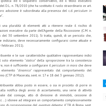
’ipoteca ed il sequestro conservativo, ed il titolo esecutivo
 del D.L. n. 78/2010 (che ha sostituito il ruolo straordinario
ex
art.
 loro adozione è subordinata alla presenza del c.d.
periculum in
ne
”
.
 una pluralità di elementi atti a ritenere reale il rischio di
azioni esecutive da parte dell’Agente della Riscossione (C.M. n.
el 30 settembre 2011). Si tratta, quindi, di un pericolo che,
 indiziario, deve necessariamente configurarsi come attuale e
0 febbraio 2011).
buente e le sue caratteristiche qualitative rappresentano indici
il solo elemento “
statico
” della sproporzione tra la consistenza
re, non è sufficiente a configurare il
periculum in mora
che deve
re elemento “
dinamico
” rappresentato dal comportamento del
nio (CTP di Macerata, sent. nr. 17 e 18 del 3 gennaio 2012).
ontribuente abbia posto in essere, o sia in procinto di porre in
Ar
alla notifica degli avvisi di accertamento, una serie di attività
ale dal coniuge, atto di divisione di immobili, cessione di
, ecc …) idonee ad integrare un comportamento complessivamente
bligo di corresponsione del
quantum debeatur
(CTR di Roma, sent.