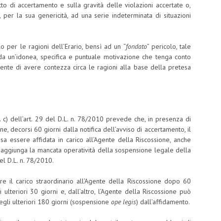
to di accertamento e sulla gravità delle violazioni accertate o,
e, per la sua genericità, ad una serie indeterminata di situazioni
lo per le ragioni dell’Erario, bensì ad un “
fondato
” pericolo, tale
a un’idonea, specifica e puntuale motivazione che tenga conto
buente di avere contezza circa le ragioni alla base della pretesa
. c) dell’art. 29 del D.L. n. 78/2010 prevede che, in presenza di
ne, decorsi 60 giorni dalla notifica dell’avviso di accertamento, il
a essere affidata in carico all’Agente della Riscossione, anche
si aggiunga la mancata operatività della sospensione legale della
el D.L. n. 78/2010.
dare il carico straordinario all’Agente della Riscossione dopo 60
i ulteriori 30 giorni e, dall’altro, l’Agente della Riscossione può
egli ulteriori 180 giorni (sospensione
ope legis
) dall’affidamento.