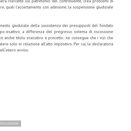
iera rilevante sul patrimonio del contribuente, crea problemi di
tore, quali l’accertamento con adesione, la sospensione giudiziale
scimento giudiziale della sussistenza dei presupposti del fondato
 impo-esattivo, a differenza del pregresso sistema di riscossione
sce anche titolo esecutivo e precetto; ne consegue che i vizi che
ere solo in relazione all’atto impositivo. Per cui, la declaratoria
ell’intero avviso.
riscossione