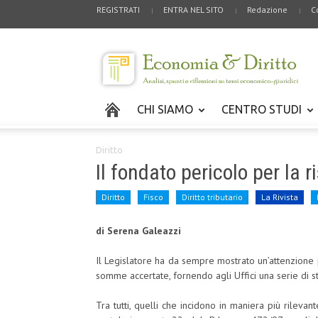
REGISTRATI
ENTRA NEL SITO
Redazione
C
CHI SIAMO
CENTRO STUDI
Diritto
Il fondato pericolo per la 
Diritto
Fisco
Diritto tributario
La Rivista
di Serena Galeazzi
Il Legislatore ha da sempre mostrato un’attenzione 
somme accertate, fornendo agli Uffici una serie di st
Tra tutti, quelli che incidono in maniera più rilev