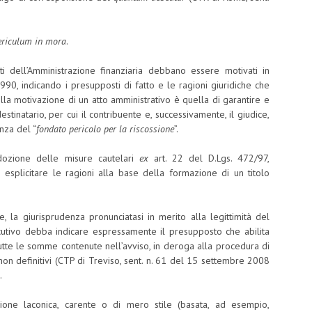
ericulum in mora
.
atti dell’Amministrazione finanziaria debbano essere motivati in
1990, indicando i presupposti di fatto e le ragioni giuridiche che
la motivazione di un atto amministrativo è quella di garantire e
estinatario, per cui il contribuente e, successivamente, il giudice,
nza del “
fondato pericolo per la riscossione
”.
dozione delle misure cautelari
ex
art. 22 del D.Lgs. 472/97,
o esplicitare le ragioni alla base della formazione di un titolo
, la giurisprudenza pronunciatasi in merito alla legittimità del
secutivo debba indicare espressamente il presupposto che abilita
 tutte le somme contenute nell’avviso, in deroga alla procedura di
non definitivi (CTP di Treviso, sent. n. 61 del 15 settembre 2008
.
ione laconica, carente o di mero stile (basata, ad esempio,