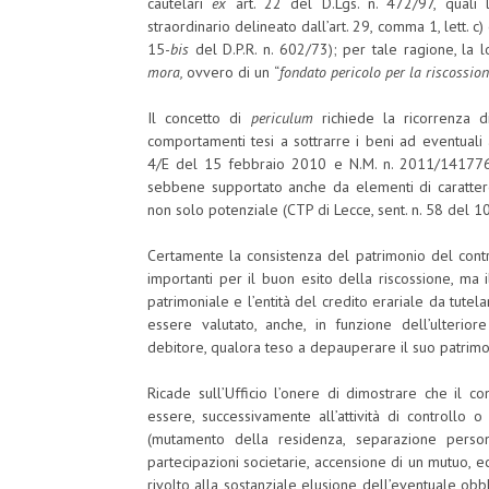
cautelari
ex
art. 22 del D.Lgs. n. 472/97, quali l
straordinario delineato dall’art. 29, comma 1, lett. c)
15-
bis
del D.P.R. n. 602/73); per tale ragione, la
mora,
ovvero di un
“
fondato pericolo per la riscossio
Il concetto di
periculum
richiede la ricorrenza di
comportamenti tesi a sottrarre i beni ad eventuali 
4/E del 15 febbraio 2010 e N.M. n. 2011/141776 d
sebbene supportato anche da elementi di carattere
non solo potenziale (CTP di Lecce, sent. n. 58 del 1
Certamente la consistenza del patrimonio del contri
importanti per il buon esito della riscossione, ma 
patrimoniale e l’entità del credito erariale da tutela
essere valutato, anche, in funzione dell’ulterio
debitore, qualora teso a depauperare il suo patrimo
Ricade sull’Ufficio l’onere di dimostrare che il c
essere, successivamente all’attività di controllo o 
(mutamento della residenza, separazione person
partecipazioni societarie, accensione di un mutuo
rivolto alla sostanziale elusione dell’eventuale ob