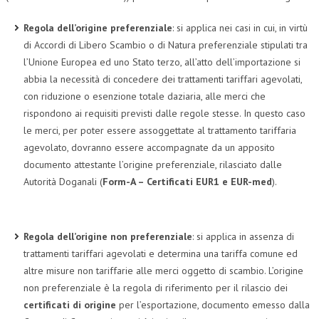
COLLABORA CON NOI
Regola dell’origine preferenziale
: si applica nei casi in cui, in virtù
di Accordi di Libero Scambio o di Natura preferenziale stipulati tra
ECONOMIA
l’Unione Europea ed uno Stato terzo, all’atto dell’importazione si
abbia la necessità di concedere dei trattamenti tariffari agevolati,
CORPORATE SOCIAL RESPONSIBILITY
con riduzione o esenzione totale daziaria, alle merci che
ECONOMIA DELL’ARTE
rispondono ai requisiti previsti dalle regole stesse. In questo caso
le merci, per poter essere assoggettate al trattamento tariffaria
INTERNAZIONALIZZAZIONE
agevolato, dovranno essere accompagnate da un apposito
HUMAN RESOURCES
documento attestante l’origine preferenziale, rilasciato dalle
Autorità Doganali (
Form-A – Certificati EUR1 e EUR-med
).
RISORSE UMANE
MARKETING
Regola dell’origine non preferenziale
: si applica in assenza di
TREASURY IN FINANCIAL SERVICES
trattamenti tariffari agevolati e determina una tariffa comune ed
RISK MANAGEMENT
altre misure non tariffarie alle merci oggetto di scambio. L’origine
non preferenziale è la regola di riferimento per il rilascio dei
SVILUPPO SOSTENIBILE
certificati di origine
per l’esportazione, documento emesso dalla
PERSONA E CITTÀ