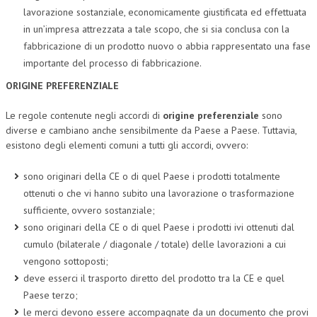
lavorazione sostanziale, economicamente giustificata ed effettuata
NEWS
in un’impresa attrezzata a tale scopo, che si sia conclusa con la
fabbricazione di un prodotto nuovo o abbia rappresentato una fase
ARCHIVIO EVENTI (FINO AL 2022)
importante del processo di fabbricazione.
CORSI ENTI TERZI
ORIGINE PREFERENZIALE
PUBBLICAZIONI
Le regole contenute negli accordi di
origine preferenziale
sono
diverse e cambiano anche sensibilmente da Paese a Paese. Tuttavia,
BOLLETTINO FINANZIAMENTI
esistono degli elementi comuni a tutti gli accordi, ovvero:
TELEGRAM
sono originari della CE o di quel Paese i prodotti totalmente
ottenuti o che vi hanno subito una lavorazione o trasformazione
DOCUMENTI
sufficiente, ovvero sostanziale;
MANUALI E MONOGRAFIE
sono originari della CE o di quel Paese i prodotti ivi ottenuti dal
cumulo (bilaterale / diagonale / totale) delle lavorazioni a cui
TESI DI LAUREA
vengono sottoposti;
deve esserci il trasporto diretto del prodotto tra la CE e quel
MATERIALE DIDATTICO
Paese terzo;
INVITI E PROMOZIONI
le merci devono essere accompagnate da un documento che provi