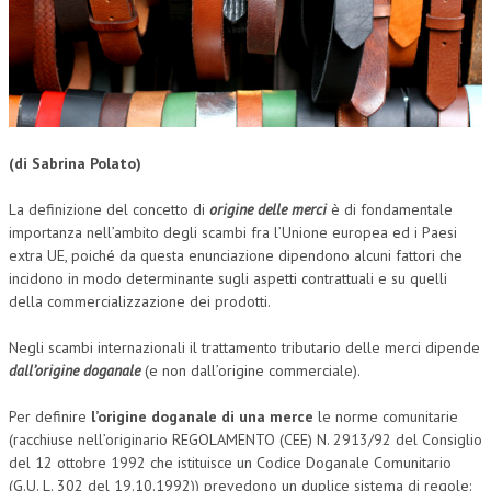
CORSI CE.S.E.D.
ARCHIVIO CORSI 2015
DIVENTA SOCIO
BROCHURE CE.S.E.D.
(di Sabrina Polato)
LA RIVISTA
La definizione del concetto di
origine delle merci
è di fondamentale
importanza nell’ambito degli scambi fra l’Unione europea ed i Paesi
LA RIVISTA
extra UE, poiché da questa enunciazione dipendono alcuni fattori che
incidono in modo determinante sugli aspetti contrattuali e su quelli
COMITATO SCIENTIFICO
della commercializzazione dei prodotti.
COMITATO EDITORIALE
Negli scambi internazionali il trattamento tributario delle merci dipende
REDAZIONE
dall’origine doganale
(e non dall’origine commerciale).
PEER REVIEW
Per definire
l’origine doganale di una merce
le norme comunitarie
(racchiuse nell’originario REGOLAMENTO (CEE) N. 2913/92 del Consiglio
CODICE ETICO
del 12 ottobre 1992 che istituisce un Codice Doganale Comunitario
(G.U. L. 302 del 19.10.1992)) prevedono un duplice sistema di regole:
AUTORI