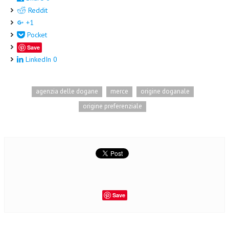
Reddit
+1
Pocket
Save
LinkedIn
0
agenzia delle dogane
merce
origine doganale
origine preferenziale
Save