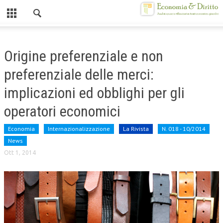
Chiuso
HOME
Origine preferenziale e non
CHI SIAMO
preferenziale delle merci:
MISSION
implicazioni ed obblighi per gli
CONTATTI
operatori economici
CENTRO STUDI
Economia
Internazionalizzazione
La Rivista
N. 018 - 10/2014
News
ATTO COSTITUTIVO E STATUTO
Ott 1, 2014
ORGANIZZAZIONE
OBIETTIVI
DIREZIONE SCIENTIFICA
ALTA FORMAZIONE