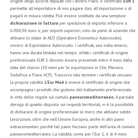
origine degli accordi stipulati con i diversi Paesi. Il certificato
EUR 1
permette all’importatore di non pagare dazi all’importazione o di
pagarli in misura ridotta. Può essere sostituito da una semplice
dichiarazione in fattura
per spedizioni di importo inferiore a
6.000,00 euro o, per importi superiori, solo da parte di aziende che
abbiano lo status di AEO (Operatore Economico Autorizzato),
ovvero di Esportatore Autorizzato. I certificati, una volta emessi,
hanno una durata limitata nel tempo; infatti i certificati di origine
preferenziale EUR 1 devono essere presentati entro 4 mesi dalla
data del rilascio (10 mesi per le esportazioni in Cile, Messico,
Sudafrica e Paesi ACP). Trascorso tale termine i certificati cessano
la propria validità.
L’Eur Med
è invece il certificato di origine che
accompagna i prodotti che godono del trattamento preferenziale
in virtù delle regole sul cumulo
paneuromediterraneo.
A parziale
deroga di quanto disposto sui requisiti territoriali, vi è la possibilità
di dichiarare di origine preferenziale le merci che abbiano subito
lavorazioni, oltre che nell’Unione Europea, anche in altri paesi
extracomunitari, purchè tali paesi facciano parte dell’area di cumulo
paneuromediterraneo. La validità, come per l’Eur 1, è di 4 mesi