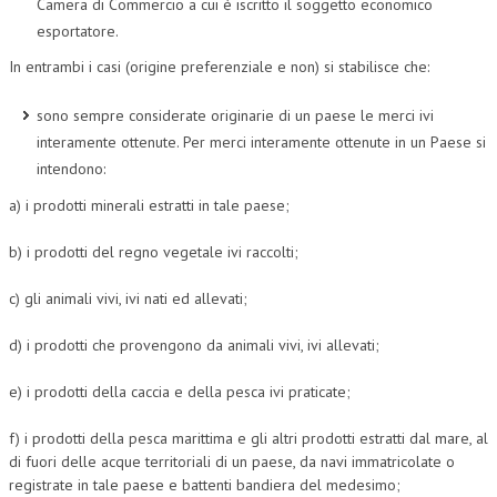
Camera di Commercio a cui è iscritto il soggetto economico
esportatore.
L’UMANISTA
In entrambi i casi (origine preferenziale e non) si stabilisce che:
DIRITTO
sono sempre considerate originarie di un paese le merci ivi
DIRITTO PENALE D’IMPRESA
interamente ottenute. Per merci interamente ottenute in un Paese si
DIRITTO DEL LAVORO
intendono:
DIRITTO DEL WEB
a) i prodotti minerali estratti in tale paese;
DIRITTO DELLE IMPRESE IN CRISI
b) i prodotti del regno vegetale ivi raccolti;
CRIMINOLOGIA E CRIMINALISTICA
c) gli animali vivi, ivi nati ed allevati;
SICUREZZA SUL LAVORO
d) i prodotti che provengono da animali vivi, ivi allevati;
FISCO
e) i prodotti della caccia e della pesca ivi praticate;
DIRITTO TRIBUTARIO
f) i prodotti della pesca marittima e gli altri prodotti estratti dal mare, al
FISCALITÀ INTERNAZIONALE
di fuori delle acque territoriali di un paese, da navi immatricolate o
registrate in tale paese e battenti bandiera del medesimo;
TAX RISK MANAGEMENT