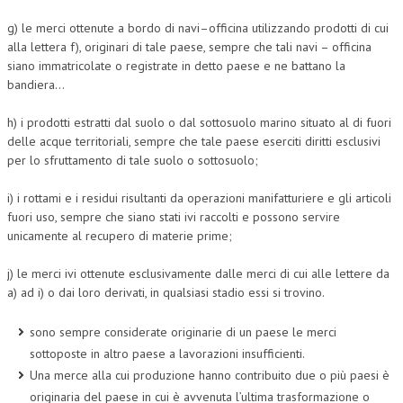
CRIMINOLOGIA TRIBUTARIA
g) le merci ottenute a bordo di navi–officina utilizzando prodotti di cui
alla lettera f), originari di tale paese, sempre che tali navi – officina
CFC E PARADISI FISCALI
siano immatricolate o registrate in detto paese e ne battano la
bandiera…
TRANSFER PRICING
h) i prodotti estratti dal suolo o dal sottosuolo marino situato al di fuori
PRASSI
delle acque territoriali, sempre che tale paese eserciti diritti esclusivi
per lo sfruttamento di tale suolo o sottosuolo;
AMMINISTRATIVA
TRIBUTARIA
i) i rottami e i residui risultanti da operazioni manifatturiere e gli articoli
fuori uso, sempre che siano stati ivi raccolti e possono servire
GIURISPRUDENZA
unicamente al recupero di materie prime;
EUROPEA
j) le merci ivi ottenute esclusivamente dalle merci di cui alle lettere da
a) ad i) o dai loro derivati, in qualsiasi stadio essi si trovino.
COSTITUZIONALE
CIVILE
sono sempre considerate originarie di un paese le merci
sottoposte in altro paese a lavorazioni insufficienti.
TRIBUTARIA
Una merce alla cui produzione hanno contribuito due o più paesi è
PENALE
originaria del paese in cui è avvenuta l’ultima trasformazione o