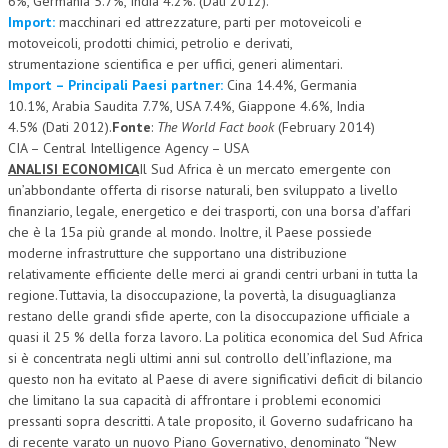
6%, Germania 5.7%, India 4.2%. (Dati 2012).
Import:
macchinari ed attrezzature, parti per motoveicoli e
CRIMINOLOGIA TRIBUTARIA
motoveicoli, prodotti chimici, petrolio e derivati,
strumentazione scientifica e per uffici, generi alimentari.
CFC E PARADISI FISCALI
Import – Principali Paesi partner:
Cina 14.4%, Germania
TRANSFER PRICING
10.1%, Arabia Saudita 7.7%, USA 7.4%, Giappone 4.6%, India
4.5% (Dati 2012).
Fonte
:
The World Fact book
(February 2014)
PRASSI
CIA – Central Intelligence Agency – USA
ANALISI ECONOMICA
Il Sud Africa è un mercato emergente con
AMMINISTRATIVA
un’abbondante offerta di risorse naturali, ben sviluppato a livello
finanziario, legale, energetico e dei trasporti, con una borsa d’affari
TRIBUTARIA
che è la 15a più grande al mondo. Inoltre, il Paese possiede
GIURISPRUDENZA
moderne infrastrutture che supportano una distribuzione
relativamente efficiente delle merci ai grandi centri urbani in tutta la
EUROPEA
regione.Tuttavia, la disoccupazione, la povertà, la disuguaglianza
restano delle grandi sfide aperte, con la disoccupazione ufficiale a
COSTITUZIONALE
quasi il 25 % della forza lavoro. La politica economica del Sud Africa
si è concentrata negli ultimi anni sul controllo dell’inflazione, ma
CIVILE
questo non ha evitato al Paese di avere significativi deficit di bilancio
che limitano la sua capacità di affrontare i problemi economici
TRIBUTARIA
pressanti sopra descritti. A tale proposito, il Governo sudafricano ha
PENALE
di recente varato un nuovo Piano Governativo, denominato “New