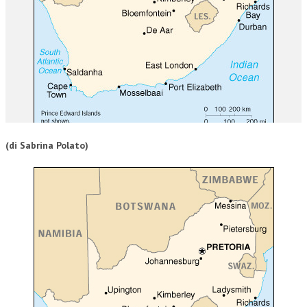
CORSI CE.S.E.D.
ARCHIVIO CORSI 2015
DIVENTA SOCIO
BROCHURE CE.S.E.D.
LA RIVISTA
(di Sabrina Polato)
LA RIVISTA
COMITATO SCIENTIFICO
COMITATO EDITORIALE
REDAZIONE
PEER REVIEW
CODICE ETICO
AUTORI