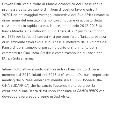
Growth Path” che e’ volto al rilancio economico del Paese con la
NEWS
promessa della creazione di milioni di posti di lavoro entro il
2020.Uno dei maggiori vantaggi competitivi del Sud Africa rimane la
ARCHIVIO EVENTI (FINO AL 2022)
dimensione del mercato interno, con un potere di acquisto della
classe media in rapida ascesa. Inoltre, nel biennio 2012-2013 la
CORSI ENTI TERZI
Banca Mondiale ha collocato il Sud Africa al 35° posto nel mondo
(su 185) per la facilità con cui vi si possono fare affari.La presenza
PUBBLICAZIONI
di un ambiente favorevole al business e’ motivato dalla volontà del
Paese di porsi sempre di più come punto di riferimento per i
BOLLETTINO FINANZIAMENTI
commerci tra Cina, India, Brasile e come trampolino di lancio per
l’Africa Subsahariana.
TELEGRAM
Infine, molto attivo il ruolo del Paese tra i Paesi BRICS di cui e’
DOCUMENTI
membro dal 2010. Infatti, nel 2013 si e’ tenuto a Durban l’importante
meeting dei 5 Paesi emergenti membri (BRASILE-RUSSIA-INDIA-
MANUALI E MONOGRAFIE
CINA-SUDAFRICA) che ha sancito l’accordo tra le parti per la
creazione di una Banca di sviluppo congiunta, la
BANCA BRICS
, che
TESI DI LAUREA
dovrebbe avere sede proprio in Sud Africa.
MATERIALE DIDATTICO
INVITI E PROMOZIONI