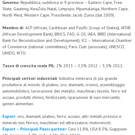
Governo:
Repubblica, suddivisa in 9 province – Eastern Cape, Free
State, Gauteng, KwaZulu-Natal, Limpopo, Mpumalanga, Northern Cape,
L’UMANISTA
North West, Western Cape. Presidente: Jacob Zuma (dal 2009).
DIRITTO
Membro di:
ACP (African, Caribbean and Pacific Group of States
)
, AFDB
DIRITTO PENALE D’IMPRESA
(African Development Bank), BRICS, FAO, G-20, IAEA, IBRD (International
Bank for Reconstruction and Development), ICC – International Chamber
DIRITTO DEL LAVORO
of Commerce (national committees), Paris Club (associate), UNESCO,
UNIDO, WTO.
DIRITTO DEL WEB
Tasso di crescita reale PIL
: 2% 2013 – 2,5% 2012 – 3,5% 2011.
DIRITTO DELLE IMPRESE IN CRISI
CRIMINOLOGIA E CRIMINALISTICA
Principali settori industriali
: Industria mineraria (il più grande
produttore al mondo di platino, oro, diamanti, cromo), assemblaggio
SICUREZZA SUL LAVORO
automobilistico, lavorazione del metallo, macchinari, tessile, ferro ed
acciaio, prodotti chimici, fertilizzanti, riparazione di navi mercantili,
FISCO
generi alimentari.
DIRITTO TRIBUTARIO
Export
:
oro, diamanti, platino, ferro, acciaio, altri metalli preziosi e
FISCALITÀ INTERNAZIONALE
minerali non ferrosi, macchinari ed attrezzature, motoveicoli.
Export – Principali Paesi partner:
Cina 11.8%, USA 8.3%, Giappone
TAX RISK MANAGEMENT