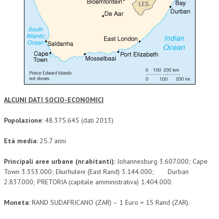
COLLABORA CON NOI
ECONOMIA
CORPORATE SOCIAL RESPONSIBILITY
ECONOMIA DELL’ARTE
INTERNAZIONALIZZAZIONE
ALCUNI DATI SOCIO-ECONOMICI
HUMAN RESOURCES
Popolazione
: 48.375.645 (dati 2013)
RISORSE UMANE
Età media
: 25.7 anni
MARKETING
Principali aree urbane (nr.abitanti):
Johannesburg 3.607.000; Cape
TREASURY IN FINANCIAL SERVICES
Town 3.353.000; Ekurhuleni (East Rand) 3.144.000; Durban
RISK MANAGEMENT
2.837.000; PRETORIA (capitale amministrativa) 1.404.000.
SVILUPPO SOSTENIBILE
Moneta
: RAND SUDAFRICANO (ZAR) – 1 Euro = 15 Rand (ZAR).
PERSONA E CITTÀ