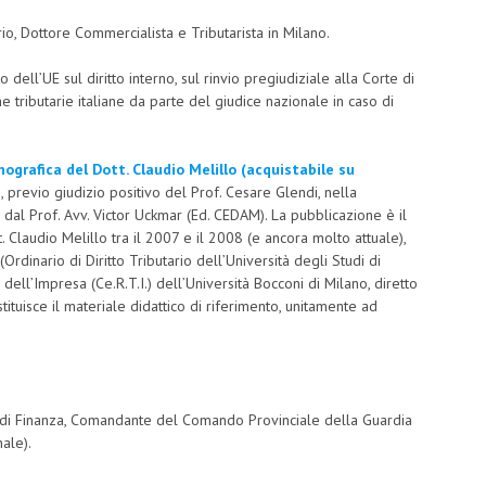
ario, Dottore Commercialista e Tributarista in Milano.
o dell’UE sul diritto interno, sul rinvio pregiudiziale alla Corte di
 tributarie italiane da parte del giudice nazionale in caso di
ografica del Dott. Claudio Melillo (acquistabile su
9, previo giudizio positivo del Prof. Cesare Glendi, nella
a dal Prof. Avv. Victor Uckmar (Ed. CEDAM). La pubblicazione è il
t. Claudio Melillo tra il 2007 e il 2008 (e ancora molto attuale),
rdinario di Diritto Tributario dell’Università degli Studi di
dell’Impresa (Ce.R.T.I.) dell’Università Bocconi di Milano, diretto
ituisce il materiale didattico di riferimento, unitamente ad
dia di Finanza, Comandante del Comando Provinciale della Guardia
nale).