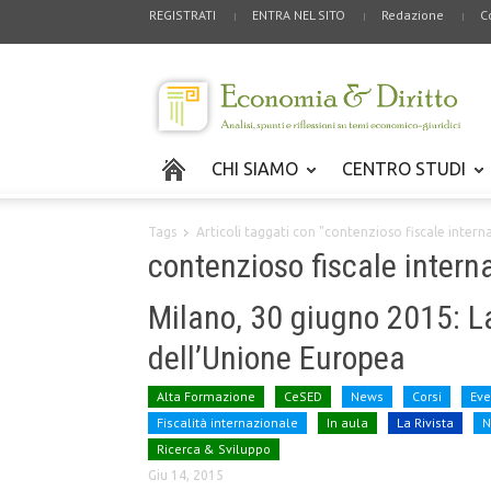
REGISTRATI
ENTRA NEL SITO
Redazione
C
CHI SIAMO
CENTRO STUDI
Tags
Articoli taggati con "contenzioso fiscale intern
contenzioso fiscale intern
Milano, 30 giugno 2015: La
dell’Unione Europea
Alta Formazione
CeSED
News
Corsi
Eve
Fiscalità internazionale
In aula
La Rivista
N
Ricerca & Sviluppo
Giu 14, 2015