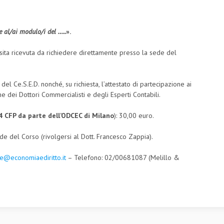
e al/ai modulo/i del …..
».
osita ricevuta da richiedere direttamente presso la sede del
 del Ce.S.E.D. nonché, su richiesta, l’attestato di partecipazione ai
e dei Dottori Commercialisti e degli Esperti Contabili.
 CFP da parte dell’ODCEC di Milano
): 30,00 euro.
 del Corso (rivolgersi al Dott. Francesco Zappia).
oue@economiaediritto.it
– Telefono: 02/00681087 (Melillo &