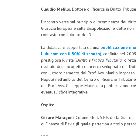
Claudio Melillo
, Dottore di Ricerca in Diritto Tribut
L’incontro verte sul principio di preminenza del diritt
Giustizia Europea e sulla disapplicazione delle norme
contrasto con il diritto dell’UE.
La didattica è supportata da una
pubblicazione mon
Lulu.com con il 50% di sconto)
, confluita nel 200
prestigiosa Rivista “
Diritto e Pratica Tributaria
” dirett
risultato di un progetto di ricerca sviluppato dal Dot
con il coordinamento del Prof. Avv. Manlio Ingrosso (O
Napoli) nell’ambito del Centro di Ricerche Tributarie 
dal Prof. Avv. Giuseppe Marino. La pubblicazione cost
eventuali
slide
integrative.
Ospite:
Cesare Maragoni
, Colonnello t. S.F.P. della Guar
di Finanza di Pavia (il quale partecipa a titolo perso