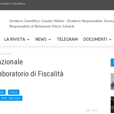
omitato Scientifico
Direttore Scientifico: Claudio Melillo - Direttore Responsabile: Seren
Responsabile di Redazione: Marco Schiariti
LA RIVISTA
NEWS
TELEGRAM
DOCUMENTI
azionale"
azionale
boratorio di Fiscalità
nti
Fisco
. 038 - 06/2016
5265