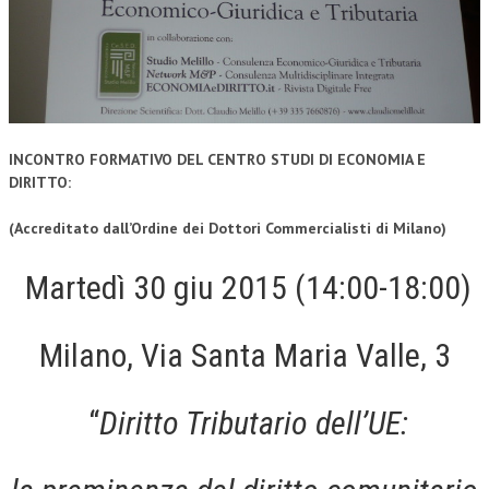
CORSI CE.S.E.D.
ARCHIVIO CORSI 2015
DIVENTA SOCIO
BROCHURE CE.S.E.D.
INCONTRO FORMATIVO DEL CENTRO STUDI DI ECONOMIA E
DIRITTO:
LA RIVISTA
(Accreditato dall’Ordine dei Dottori Commercialisti di Milano)
LA RIVISTA
Martedì 30 giu 2015 (14:00-18:00)
COMITATO SCIENTIFICO
COMITATO EDITORIALE
Milano, Via Santa Maria Valle, 3
REDAZIONE
PEER REVIEW
“
Diritto Tributario dell’UE:
CODICE ETICO
AUTORI