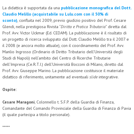
La didattica è supportata da una
pubblicazione monografica del Dott.
L’UMANISTA
Claudio Melillo (acquistabile su Lulu.com con il 50% di
sconto)
, confluita nel 2009, previo giudizio positivo del Prof. Cesare
DIRITTO
Glendi, nella prestigiosa Rivista “
Diritto e Pratica Tributaria
” diretta dal
DIRITTO PENALE D’IMPRESA
Prof. Avv. Victor Uckmar (Ed. CEDAM). La pubblicazione è il risultato di
un progetto di ricerca sviluppato dal Dott. Claudio Melillo tra il 2007 e
DIRITTO DEL LAVORO
il 2008 (e ancora molto attuale), con il coordinamento del Prof. Avv.
Manlio Ingrosso (Ordinario di Diritto Tributario dell’Università degli
DIRITTO DEL WEB
Studi di Napoli) nell’ambito del Centro di Ricerche Tributarie
dell’Impresa (Ce.R.T.I.) dell’Università Bocconi di Milano, diretto dal
DIRITTO DELLE IMPRESE IN CRISI
Prof. Avv. Giuseppe Marino. La pubblicazione costituisce il materiale
CRIMINOLOGIA E CRIMINALISTICA
didattico di riferimento, unitamente ad eventuali
slide
integrative.
SICUREZZA SUL LAVORO
Ospite:
FISCO
Cesare Maragoni
, Colonnello t. S.F.P. della Guardia di Finanza,
Comandante del Comando Provinciale della Guardia di Finanza di Pavia
DIRITTO TRIBUTARIO
(il quale partecipa a titolo personale).
FISCALITÀ INTERNAZIONALE
*****
TAX RISK MANAGEMENT