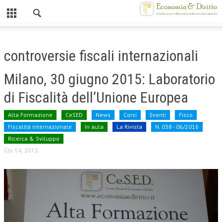
Chiuso
HOME
controversie fiscali internazionali
CHI SIAMO
Milano, 30 giugno 2015: Laboratorio
MISSION
di Fiscalità dell’Unione Europea
CONTATTI
Alta Formazione
CeSED
News
Corsi
Eventi
Fisco
CENTRO STUDI
Fiscalità internazionale
In aula
La Rivista
N. 038 - 06/2016
Ricerca & Sviluppo
ATTO COSTITUTIVO E STATUTO
Giu 14, 2015
ORGANIZZAZIONE
OBIETTIVI
DIREZIONE SCIENTIFICA
ALTA FORMAZIONE