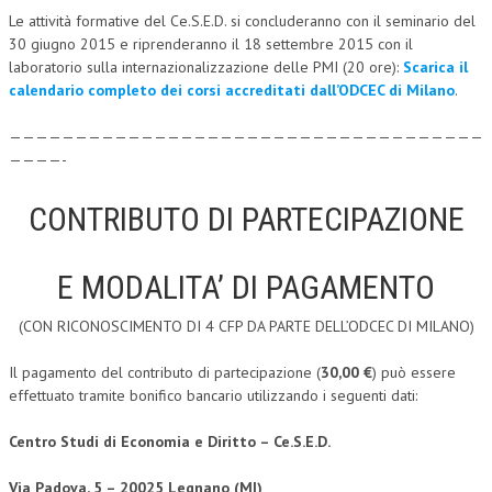
Le attività formative del Ce.S.E.D. si concluderanno con il seminario del
CRIMINOLOGIA TRIBUTARIA
30 giugno 2015 e riprenderanno il 18 settembre 2015 con il
laboratorio sulla internazionalizzazione delle PMI (20 ore):
Scarica il
CFC E PARADISI FISCALI
calendario completo dei corsi accreditati dall’ODCEC di Milano
.
TRANSFER PRICING
————————————————————————————————————
PRASSI
————-
AMMINISTRATIVA
CONTRIBUTO DI PARTECIPAZIONE
TRIBUTARIA
GIURISPRUDENZA
E MODALITA’ DI PAGAMENTO
EUROPEA
(CON RICONOSCIMENTO DI 4 CFP DA PARTE DELL’ODCEC DI MILANO)
COSTITUZIONALE
Il pagamento del contributo di partecipazione (
30,00 €
) può essere
effettuato tramite bonifico bancario utilizzando i seguenti dati:
CIVILE
TRIBUTARIA
Centro Studi di Economia e Diritto – Ce.S.E.D.
PENALE
Via Padova, 5 – 20025 Legnano (MI)