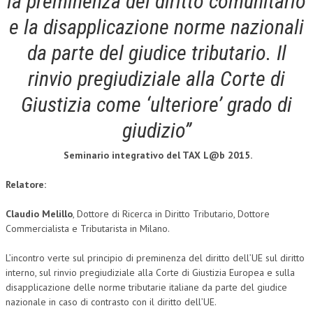
la preminenza del diritto comunitario
e la disapplicazione norme nazionali
COLLABORA CON NOI
da parte del giudice tributario. Il
ECONOMIA
rinvio pregiudiziale alla Corte di
CORPORATE SOCIAL RESPONSIBILITY
Giustizia come ‘ulteriore’ grado di
ECONOMIA DELL’ARTE
giudizio”
INTERNAZIONALIZZAZIONE
Seminario integrativo del TAX L@b 2015.
HUMAN RESOURCES
RISORSE UMANE
Relatore:
MARKETING
Claudio Melillo
, Dottore di Ricerca in Diritto Tributario, Dottore
Commercialista e Tributarista in Milano.
TREASURY IN FINANCIAL SERVICES
L’incontro verte sul principio di preminenza del diritto dell’UE sul diritto
RISK MANAGEMENT
interno, sul rinvio pregiudiziale alla Corte di Giustizia Europea e sulla
SVILUPPO SOSTENIBILE
disapplicazione delle norme tributarie italiane da parte del giudice
nazionale in caso di contrasto con il diritto dell’UE.
PERSONA E CITTÀ