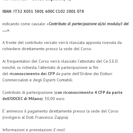
NEWS
IBAN: IT32 X031 5801 600C C102 2001 078
ARCHIVIO EVENTI (FINO AL 2022)
indicando come causale: «
Contributo di partecipazione al/ai modulo/i del
…..
».
CORSI ENTI TERZI
A fronte del contributo versato verrà rilasciata apposita ricevuta da
PUBBLICAZIONI
richiedere direttamente presso la sede del Corso.
BOLLETTINO FINANZIAMENTI
Ai frequentatori del Corso verrà rilasciato l’attestato del Ce.S.E.D.
nonché, su richiesta, l’attestato di partecipazione ai fini
TELEGRAM
del
riconoscimento dei CFP
da parte dell’Ordine dei Dottori
Commercialisti e degli Esperti Contabili.
DOCUMENTI
Contributo di partecipazione (
con riconoscimento 4 CFP da parte
MANUALI E MONOGRAFIE
dell’ODCEC di Milano
): 30,00 euro.
TESI DI LAUREA
E’ ammesso il pagamento direttamente presso la sede del Corso
MATERIALE DIDATTICO
(rivolgersi al Dott. Francesco Zappia).
INVITI E PROMOZIONI
Informazioni e prenotazioni:
E-mail
: