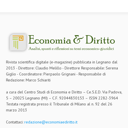
NEWS
ARCHIVIO EVENTI (FINO AL 2022)
CORSI ENTI TERZI
PUBBLICAZIONI
BOLLETTINO FINANZIAMENTI
Rivista scientifica digitale (e-magazine) pubblicata in Legnano dal
TELEGRAM
2013 - Direttore: Claudio Melillo - Direttore Responsabile: Serena
Giglio - Coordinatore: Pierpaolo Grignani - Responsabile di
DOCUMENTI
Redazione: Marco Schiariti
MANUALI E MONOGRAFIE
a cura del Centro Studi di Economia e Diritto – Ce.S.E.D. Via Padova,
5 – 20025 Legnano (MI) – C.F. 92044830153 – ISSN 2282-3964
TESI DI LAUREA
Testata registrata presso il Tribunale di Milano al n. 92 del 26
marzo 2013
MATERIALE DIDATTICO
Contattaci:
redazione@economiaediritto.it
INVITI E PROMOZIONI