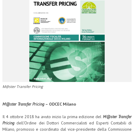
CORSI CE.S.E.D.
ARCHIVIO CORSI 2015
DIVENTA SOCIO
BROCHURE CE.S.E.D.
LA RIVISTA
LA RIVISTA
COMITATO SCIENTIFICO
M@ster Transfer Pricing
COMITATO EDITORIALE
REDAZIONE
M@ster Transfer Pricing
– ODCEC Milano
PEER REVIEW
Il 4 ottobre 2018 ha avuto inizio la prima edizione del
M@ster Transfer
Pricing
dell’Ordine dei Dottori Commercialisti ed Esperti Contabili di
CODICE ETICO
Milano, promosso e coordinato dal vice-presidente della Commissione
AUTORI