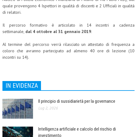
quale provengono 4 Ispettori in qualità di discenti e 2 Ufficiali in qualità
L’UMANISTA
di relatori.
DIRITTO
Il percorso formativo è articolato in 14 incontri a cadenza
settimanale,
dal 4 ottobre al 31 gennaio 2019
.
DIRITTO PENALE D’IMPRESA
Al termine del percorso verrà rilasciato un attestato di frequenza a
DIRITTO DEL LAVORO
coloro che avranno partecipato ad almeno 40 ore di lezione (10
DIRITTO DEL WEB
incontri su 14).
DIRITTO DELLE IMPRESE IN CRISI
CRIMINOLOGIA E CRIMINALISTICA
IN EVIDENZA
SICUREZZA SUL LAVORO
FISCO
Il principio di sussidiarietà per la governance
Lug 2, 2026
DIRITTO TRIBUTARIO
FISCALITÀ INTERNAZIONALE
Intelligenza artificiale e calcolo del rischio di
TAX RISK MANAGEMENT
investimento