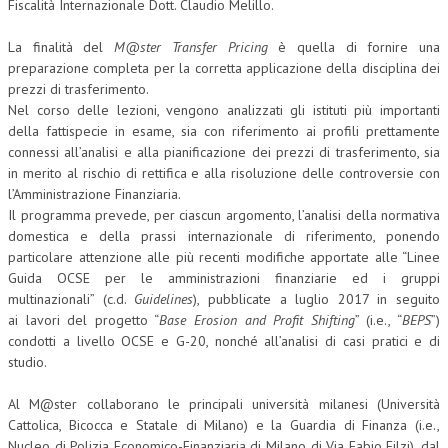
Fiscalità Internazionale Dott. Claudio Melillo.
COLLABORA CON NOI
La finalità del
M@ster Transfer Pricing
è quella di fornire una
preparazione completa per la corretta applicazione della disciplina dei
ECONOMIA
prezzi di trasferimento.
Nel corso delle lezioni, vengono analizzati gli istituti più importanti
CORPORATE SOCIAL RESPONSIBILITY
della fattispecie in esame, sia con riferimento ai profili prettamente
ECONOMIA DELL’ARTE
connessi all’analisi e alla pianificazione dei prezzi di trasferimento, sia
in merito al rischio di rettifica e alla risoluzione delle controversie con
INTERNAZIONALIZZAZIONE
l’Amministrazione Finanziaria.
Il programma prevede, per ciascun argomento, l’analisi della normativa
HUMAN RESOURCES
domestica e della prassi internazionale di riferimento, ponendo
particolare attenzione alle più recenti modifiche apportate alle “Linee
RISORSE UMANE
Guida OCSE per le amministrazioni finanziarie ed i gruppi
MARKETING
multinazionali” (c.d.
Guidelines
), pubblicate a luglio 2017 in seguito
ai lavori del progetto “
Base Erosion and Profit Shifting
” (i.e., “
BEPS
”)
TREASURY IN FINANCIAL SERVICES
condotti a livello OCSE e G-20, nonché all’analisi di casi pratici e di
studio.
RISK MANAGEMENT
Al M@ster collaborano le principali università milanesi (Università
SVILUPPO SOSTENIBILE
Cattolica, Bicocca e Statale di Milano) e la Guardia di Finanza (i.e.,
PERSONA E CITTÀ
Nucleo di Polizia Economico-Finanziaria di Milano di Via Fabio Filzi), dal