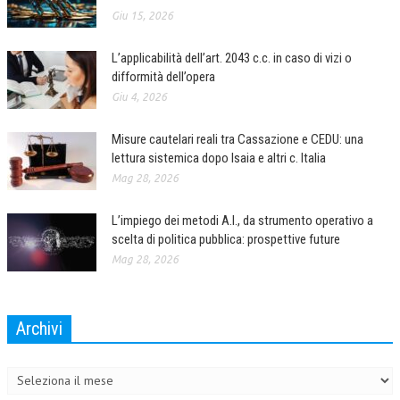
Giu 15, 2026
CRIMINOLOGIA TRIBUTARIA
L’applicabilità dell’art. 2043 c.c. in caso di vizi o
CFC E PARADISI FISCALI
difformità dell’opera
TRANSFER PRICING
Giu 4, 2026
PRASSI
Misure cautelari reali tra Cassazione e CEDU: una
lettura sistemica dopo Isaia e altri c. Italia
AMMINISTRATIVA
Mag 28, 2026
TRIBUTARIA
L’impiego dei metodi A.I., da strumento operativo a
GIURISPRUDENZA
scelta di politica pubblica: prospettive future
EUROPEA
Mag 28, 2026
COSTITUZIONALE
CIVILE
Archivi
Archivi
TRIBUTARIA
PENALE