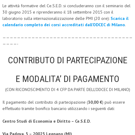
Le attività formative del Ce.S.E.D. si concluderanno con il seminario del
CRIMINOLOGIA TRIBUTARIA
30 giugno 2015 e riprenderanno il 18 settembre 2015 con il
laboratorio sulla internazionalizzazione delle PMI (20 ore):
Scarica il
CFC E PARADISI FISCALI
calendario completo dei corsi accreditati dall’ODCEC di Milano
.
TRANSFER PRICING
————————————————————————————————————
PRASSI
————-
AMMINISTRATIVA
CONTRIBUTO DI PARTECIPAZIONE
TRIBUTARIA
GIURISPRUDENZA
E MODALITA’ DI PAGAMENTO
EUROPEA
(CON RICONOSCIMENTO DI 4 CFP DA PARTE DELL’ODCEC DI MILANO)
COSTITUZIONALE
Il pagamento del contributo di partecipazione (
30,00 €
) può essere
effettuato tramite bonifico bancario utilizzando i seguenti dati:
CIVILE
TRIBUTARIA
Centro Studi di Economia e Diritto – Ce.S.E.D.
PENALE
Via Padova, 5 – 20025 Legnano (MI)