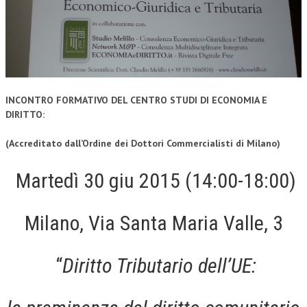
CORSI CE.S.E.D.
ARCHIVIO CORSI 2015
DIVENTA SOCIO
BROCHURE CE.S.E.D.
INCONTRO FORMATIVO DEL CENTRO STUDI DI ECONOMIA E
DIRITTO:
LA RIVISTA
(Accreditato dall’Ordine dei Dottori Commercialisti di Milano)
LA RIVISTA
Martedì 30 giu 2015 (14:00-18:00)
COMITATO SCIENTIFICO
COMITATO EDITORIALE
Milano, Via Santa Maria Valle, 3
REDAZIONE
PEER REVIEW
“
Diritto Tributario dell’UE:
CODICE ETICO
AUTORI