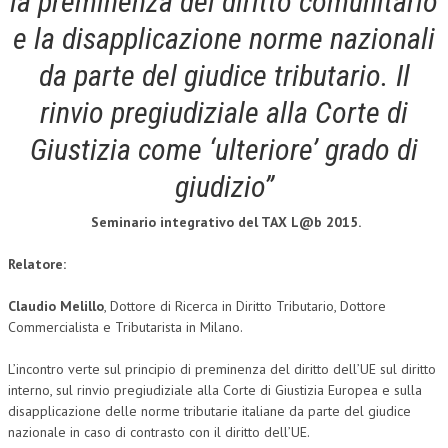
la preminenza del diritto comunitario
e la disapplicazione norme nazionali
COLLABORA CON NOI
da parte del giudice tributario. Il
ECONOMIA
rinvio pregiudiziale alla Corte di
CORPORATE SOCIAL RESPONSIBILITY
Giustizia come ‘ulteriore’ grado di
ECONOMIA DELL’ARTE
giudizio”
INTERNAZIONALIZZAZIONE
Seminario integrativo del TAX L@b 2015.
HUMAN RESOURCES
RISORSE UMANE
Relatore:
MARKETING
Claudio Melillo
, Dottore di Ricerca in Diritto Tributario, Dottore
Commercialista e Tributarista in Milano.
TREASURY IN FINANCIAL SERVICES
L’incontro verte sul principio di preminenza del diritto dell’UE sul diritto
RISK MANAGEMENT
interno, sul rinvio pregiudiziale alla Corte di Giustizia Europea e sulla
SVILUPPO SOSTENIBILE
disapplicazione delle norme tributarie italiane da parte del giudice
nazionale in caso di contrasto con il diritto dell’UE.
PERSONA E CITTÀ