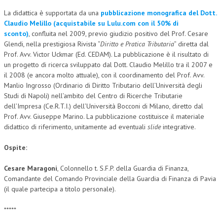
La didattica è supportata da una
pubblicazione monografica del Dott.
L’UMANISTA
Claudio Melillo (acquistabile su Lulu.com con il 50% di
sconto)
, confluita nel 2009, previo giudizio positivo del Prof. Cesare
DIRITTO
Glendi, nella prestigiosa Rivista “
Diritto e Pratica Tributaria
” diretta dal
DIRITTO PENALE D’IMPRESA
Prof. Avv. Victor Uckmar (Ed. CEDAM). La pubblicazione è il risultato di
un progetto di ricerca sviluppato dal Dott. Claudio Melillo tra il 2007 e
DIRITTO DEL LAVORO
il 2008 (e ancora molto attuale), con il coordinamento del Prof. Avv.
Manlio Ingrosso (Ordinario di Diritto Tributario dell’Università degli
DIRITTO DEL WEB
Studi di Napoli) nell’ambito del Centro di Ricerche Tributarie
dell’Impresa (Ce.R.T.I.) dell’Università Bocconi di Milano, diretto dal
DIRITTO DELLE IMPRESE IN CRISI
Prof. Avv. Giuseppe Marino. La pubblicazione costituisce il materiale
CRIMINOLOGIA E CRIMINALISTICA
didattico di riferimento, unitamente ad eventuali
slide
integrative.
SICUREZZA SUL LAVORO
Ospite:
FISCO
Cesare Maragoni
, Colonnello t. S.F.P. della Guardia di Finanza,
Comandante del Comando Provinciale della Guardia di Finanza di Pavia
DIRITTO TRIBUTARIO
(il quale partecipa a titolo personale).
FISCALITÀ INTERNAZIONALE
*****
TAX RISK MANAGEMENT