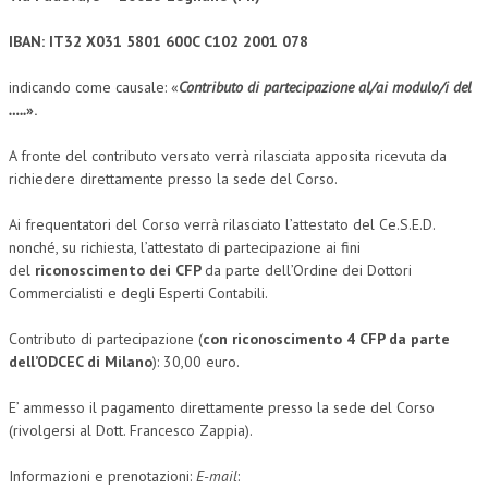
NEWS
IBAN: IT32 X031 5801 600C C102 2001 078
ARCHIVIO EVENTI (FINO AL 2022)
indicando come causale: «
Contributo di partecipazione al/ai modulo/i del
…..
».
CORSI ENTI TERZI
A fronte del contributo versato verrà rilasciata apposita ricevuta da
PUBBLICAZIONI
richiedere direttamente presso la sede del Corso.
BOLLETTINO FINANZIAMENTI
Ai frequentatori del Corso verrà rilasciato l’attestato del Ce.S.E.D.
nonché, su richiesta, l’attestato di partecipazione ai fini
TELEGRAM
del
riconoscimento dei CFP
da parte dell’Ordine dei Dottori
Commercialisti e degli Esperti Contabili.
DOCUMENTI
Contributo di partecipazione (
con riconoscimento 4 CFP da parte
MANUALI E MONOGRAFIE
dell’ODCEC di Milano
): 30,00 euro.
TESI DI LAUREA
E’ ammesso il pagamento direttamente presso la sede del Corso
MATERIALE DIDATTICO
(rivolgersi al Dott. Francesco Zappia).
INVITI E PROMOZIONI
Informazioni e prenotazioni:
E-mail
: