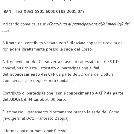
NEWS
IBAN: IT32 X031 5801 600C C102 2001 078
ARCHIVIO EVENTI (FINO AL 2022)
indicando come causale: «
Contributo di partecipazione al/ai modulo/i del
…..
».
CORSI ENTI TERZI
A fronte del contributo versato verrà rilasciata apposita ricevuta da
PUBBLICAZIONI
richiedere direttamente presso la sede del Corso.
BOLLETTINO FINANZIAMENTI
Ai frequentatori del Corso verrà rilasciato l’attestato del Ce.S.E.D.
nonché, su richiesta, l’attestato di partecipazione ai fini
TELEGRAM
del
riconoscimento dei CFP
da parte dell’Ordine dei Dottori
Commercialisti e degli Esperti Contabili.
DOCUMENTI
Contributo di partecipazione (
con riconoscimento 4 CFP da parte
MANUALI E MONOGRAFIE
dell’ODCEC di Milano
): 30,00 euro.
TESI DI LAUREA
E’ ammesso il pagamento direttamente presso la sede del Corso
MATERIALE DIDATTICO
(rivolgersi al Dott. Francesco Zappia).
INVITI E PROMOZIONI
Informazioni e prenotazioni:
E-mail
: