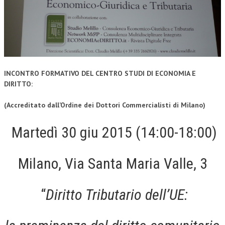
CORSI CE.S.E.D.
ARCHIVIO CORSI 2015
DIVENTA SOCIO
BROCHURE CE.S.E.D.
INCONTRO FORMATIVO DEL CENTRO STUDI DI ECONOMIA E
DIRITTO:
LA RIVISTA
(Accreditato dall’Ordine dei Dottori Commercialisti di Milano)
LA RIVISTA
Martedì 30 giu 2015 (14:00-18:00)
COMITATO SCIENTIFICO
COMITATO EDITORIALE
Milano, Via Santa Maria Valle, 3
REDAZIONE
PEER REVIEW
“
Diritto Tributario dell’UE:
CODICE ETICO
AUTORI