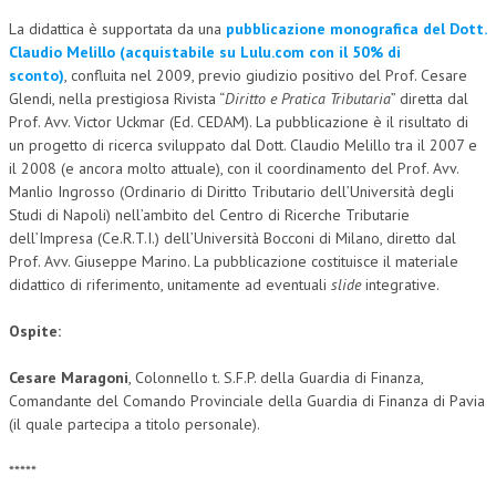
La didattica è supportata da una
pubblicazione monografica del Dott.
L’UMANISTA
Claudio Melillo (acquistabile su Lulu.com con il 50% di
sconto)
, confluita nel 2009, previo giudizio positivo del Prof. Cesare
DIRITTO
Glendi, nella prestigiosa Rivista “
Diritto e Pratica Tributaria
” diretta dal
DIRITTO PENALE D’IMPRESA
Prof. Avv. Victor Uckmar (Ed. CEDAM). La pubblicazione è il risultato di
un progetto di ricerca sviluppato dal Dott. Claudio Melillo tra il 2007 e
DIRITTO DEL LAVORO
il 2008 (e ancora molto attuale), con il coordinamento del Prof. Avv.
Manlio Ingrosso (Ordinario di Diritto Tributario dell’Università degli
DIRITTO DEL WEB
Studi di Napoli) nell’ambito del Centro di Ricerche Tributarie
dell’Impresa (Ce.R.T.I.) dell’Università Bocconi di Milano, diretto dal
DIRITTO DELLE IMPRESE IN CRISI
Prof. Avv. Giuseppe Marino. La pubblicazione costituisce il materiale
CRIMINOLOGIA E CRIMINALISTICA
didattico di riferimento, unitamente ad eventuali
slide
integrative.
SICUREZZA SUL LAVORO
Ospite:
FISCO
Cesare Maragoni
, Colonnello t. S.F.P. della Guardia di Finanza,
Comandante del Comando Provinciale della Guardia di Finanza di Pavia
DIRITTO TRIBUTARIO
(il quale partecipa a titolo personale).
FISCALITÀ INTERNAZIONALE
*****
TAX RISK MANAGEMENT