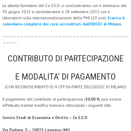
Le attività formative del Ce.S.E.D. si concluderanno con il seminario del
CRIMINOLOGIA TRIBUTARIA
30 giugno 2015 e riprenderanno il 18 settembre 2015 con il
laboratorio sulla internazionalizzazione delle PMI (20 ore):
Scarica il
CFC E PARADISI FISCALI
calendario completo dei corsi accreditati dall’ODCEC di Milano
.
TRANSFER PRICING
————————————————————————————————————
PRASSI
————-
AMMINISTRATIVA
CONTRIBUTO DI PARTECIPAZIONE
TRIBUTARIA
GIURISPRUDENZA
E MODALITA’ DI PAGAMENTO
EUROPEA
(CON RICONOSCIMENTO DI 4 CFP DA PARTE DELL’ODCEC DI MILANO)
COSTITUZIONALE
Il pagamento del contributo di partecipazione (
30,00 €
) può essere
effettuato tramite bonifico bancario utilizzando i seguenti dati:
CIVILE
TRIBUTARIA
Centro Studi di Economia e Diritto – Ce.S.E.D.
PENALE
Via Padova, 5 – 20025 Legnano (MI)