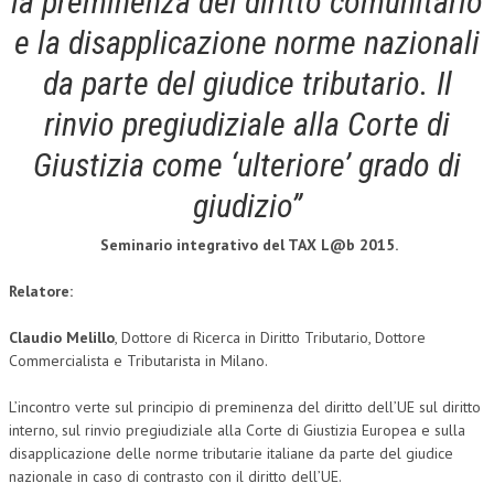
la preminenza del diritto comunitario
e la disapplicazione norme nazionali
COLLABORA CON NOI
da parte del giudice tributario. Il
ECONOMIA
rinvio pregiudiziale alla Corte di
CORPORATE SOCIAL RESPONSIBILITY
Giustizia come ‘ulteriore’ grado di
ECONOMIA DELL’ARTE
giudizio”
INTERNAZIONALIZZAZIONE
Seminario integrativo del TAX L@b 2015.
HUMAN RESOURCES
RISORSE UMANE
Relatore:
MARKETING
Claudio Melillo
, Dottore di Ricerca in Diritto Tributario, Dottore
Commercialista e Tributarista in Milano.
TREASURY IN FINANCIAL SERVICES
L’incontro verte sul principio di preminenza del diritto dell’UE sul diritto
RISK MANAGEMENT
interno, sul rinvio pregiudiziale alla Corte di Giustizia Europea e sulla
SVILUPPO SOSTENIBILE
disapplicazione delle norme tributarie italiane da parte del giudice
nazionale in caso di contrasto con il diritto dell’UE.
PERSONA E CITTÀ