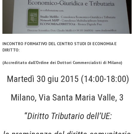
CORSI CE.S.E.D.
ARCHIVIO CORSI 2015
DIVENTA SOCIO
BROCHURE CE.S.E.D.
INCONTRO FORMATIVO DEL CENTRO STUDI DI ECONOMIA E
DIRITTO:
LA RIVISTA
(Accreditato dall’Ordine dei Dottori Commercialisti di Milano)
LA RIVISTA
Martedì 30 giu 2015 (14:00-18:00)
COMITATO SCIENTIFICO
COMITATO EDITORIALE
Milano, Via Santa Maria Valle, 3
REDAZIONE
PEER REVIEW
“
Diritto Tributario dell’UE:
CODICE ETICO
AUTORI