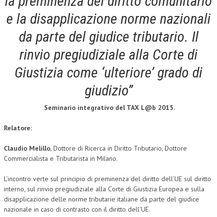
la preminenza del diritto comunitario
e la disapplicazione norme nazionali
COLLABORA CON NOI
da parte del giudice tributario. Il
ECONOMIA
rinvio pregiudiziale alla Corte di
CORPORATE SOCIAL RESPONSIBILITY
Giustizia come ‘ulteriore’ grado di
ECONOMIA DELL’ARTE
giudizio”
INTERNAZIONALIZZAZIONE
Seminario integrativo del TAX L@b 2015.
HUMAN RESOURCES
RISORSE UMANE
Relatore:
MARKETING
Claudio Melillo
, Dottore di Ricerca in Diritto Tributario, Dottore
Commercialista e Tributarista in Milano.
TREASURY IN FINANCIAL SERVICES
L’incontro verte sul principio di preminenza del diritto dell’UE sul diritto
RISK MANAGEMENT
interno, sul rinvio pregiudiziale alla Corte di Giustizia Europea e sulla
SVILUPPO SOSTENIBILE
disapplicazione delle norme tributarie italiane da parte del giudice
nazionale in caso di contrasto con il diritto dell’UE.
PERSONA E CITTÀ