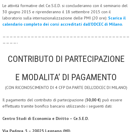
Le attività formative del Ce.S.E.D. si concluderanno con il seminario del
CRIMINOLOGIA TRIBUTARIA
30 giugno 2015 e riprenderanno il 18 settembre 2015 con il
laboratorio sulla internazionalizzazione delle PMI (20 ore):
Scarica il
CFC E PARADISI FISCALI
calendario completo dei corsi accreditati dall’ODCEC di Milano
.
TRANSFER PRICING
————————————————————————————————————
PRASSI
————-
AMMINISTRATIVA
CONTRIBUTO DI PARTECIPAZIONE
TRIBUTARIA
GIURISPRUDENZA
E MODALITA’ DI PAGAMENTO
EUROPEA
(CON RICONOSCIMENTO DI 4 CFP DA PARTE DELL’ODCEC DI MILANO)
COSTITUZIONALE
Il pagamento del contributo di partecipazione (
30,00 €
) può essere
effettuato tramite bonifico bancario utilizzando i seguenti dati:
CIVILE
TRIBUTARIA
Centro Studi di Economia e Diritto – Ce.S.E.D.
PENALE
Via Padova, 5 – 20025 Legnano (MI)