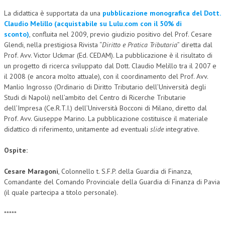
La didattica è supportata da una
pubblicazione monografica del Dott.
L’UMANISTA
Claudio Melillo (acquistabile su Lulu.com con il 50% di
sconto)
, confluita nel 2009, previo giudizio positivo del Prof. Cesare
DIRITTO
Glendi, nella prestigiosa Rivista “
Diritto e Pratica Tributaria
” diretta dal
DIRITTO PENALE D’IMPRESA
Prof. Avv. Victor Uckmar (Ed. CEDAM). La pubblicazione è il risultato di
un progetto di ricerca sviluppato dal Dott. Claudio Melillo tra il 2007 e
DIRITTO DEL LAVORO
il 2008 (e ancora molto attuale), con il coordinamento del Prof. Avv.
Manlio Ingrosso (Ordinario di Diritto Tributario dell’Università degli
DIRITTO DEL WEB
Studi di Napoli) nell’ambito del Centro di Ricerche Tributarie
dell’Impresa (Ce.R.T.I.) dell’Università Bocconi di Milano, diretto dal
DIRITTO DELLE IMPRESE IN CRISI
Prof. Avv. Giuseppe Marino. La pubblicazione costituisce il materiale
CRIMINOLOGIA E CRIMINALISTICA
didattico di riferimento, unitamente ad eventuali
slide
integrative.
SICUREZZA SUL LAVORO
Ospite:
FISCO
Cesare Maragoni
, Colonnello t. S.F.P. della Guardia di Finanza,
Comandante del Comando Provinciale della Guardia di Finanza di Pavia
DIRITTO TRIBUTARIO
(il quale partecipa a titolo personale).
FISCALITÀ INTERNAZIONALE
*****
TAX RISK MANAGEMENT