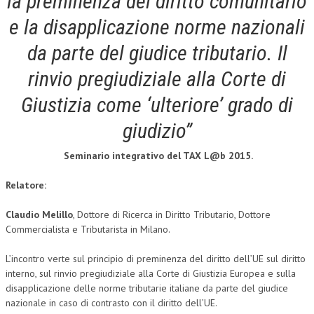
la preminenza del diritto comunitario
e la disapplicazione norme nazionali
COLLABORA CON NOI
da parte del giudice tributario. Il
ECONOMIA
rinvio pregiudiziale alla Corte di
CORPORATE SOCIAL RESPONSIBILITY
Giustizia come ‘ulteriore’ grado di
ECONOMIA DELL’ARTE
giudizio”
INTERNAZIONALIZZAZIONE
Seminario integrativo del TAX L@b 2015.
HUMAN RESOURCES
RISORSE UMANE
Relatore:
MARKETING
Claudio Melillo
, Dottore di Ricerca in Diritto Tributario, Dottore
Commercialista e Tributarista in Milano.
TREASURY IN FINANCIAL SERVICES
L’incontro verte sul principio di preminenza del diritto dell’UE sul diritto
RISK MANAGEMENT
interno, sul rinvio pregiudiziale alla Corte di Giustizia Europea e sulla
SVILUPPO SOSTENIBILE
disapplicazione delle norme tributarie italiane da parte del giudice
nazionale in caso di contrasto con il diritto dell’UE.
PERSONA E CITTÀ