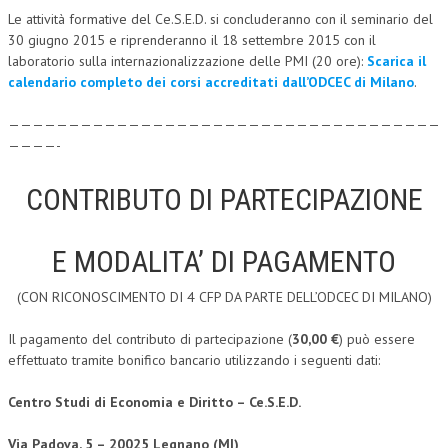
Le attività formative del Ce.S.E.D. si concluderanno con il seminario del
CRIMINOLOGIA TRIBUTARIA
30 giugno 2015 e riprenderanno il 18 settembre 2015 con il
laboratorio sulla internazionalizzazione delle PMI (20 ore):
Scarica il
CFC E PARADISI FISCALI
calendario completo dei corsi accreditati dall’ODCEC di Milano
.
TRANSFER PRICING
————————————————————————————————————
PRASSI
————-
AMMINISTRATIVA
CONTRIBUTO DI PARTECIPAZIONE
TRIBUTARIA
GIURISPRUDENZA
E MODALITA’ DI PAGAMENTO
EUROPEA
(CON RICONOSCIMENTO DI 4 CFP DA PARTE DELL’ODCEC DI MILANO)
COSTITUZIONALE
Il pagamento del contributo di partecipazione (
30,00 €
) può essere
effettuato tramite bonifico bancario utilizzando i seguenti dati:
CIVILE
TRIBUTARIA
Centro Studi di Economia e Diritto – Ce.S.E.D.
PENALE
Via Padova, 5 – 20025 Legnano (MI)