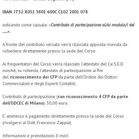
NEWS
IBAN: IT32 X031 5801 600C C102 2001 078
ARCHIVIO EVENTI (FINO AL 2022)
indicando come causale: «
Contributo di partecipazione al/ai modulo/i del
…..
».
CORSI ENTI TERZI
A fronte del contributo versato verrà rilasciata apposita ricevuta da
PUBBLICAZIONI
richiedere direttamente presso la sede del Corso.
BOLLETTINO FINANZIAMENTI
Ai frequentatori del Corso verrà rilasciato l’attestato del Ce.S.E.D.
nonché, su richiesta, l’attestato di partecipazione ai fini
TELEGRAM
del
riconoscimento dei CFP
da parte dell’Ordine dei Dottori
Commercialisti e degli Esperti Contabili.
DOCUMENTI
Contributo di partecipazione (
con riconoscimento 4 CFP da parte
MANUALI E MONOGRAFIE
dell’ODCEC di Milano
): 30,00 euro.
TESI DI LAUREA
E’ ammesso il pagamento direttamente presso la sede del Corso
MATERIALE DIDATTICO
(rivolgersi al Dott. Francesco Zappia).
INVITI E PROMOZIONI
Informazioni e prenotazioni:
E-mail
: