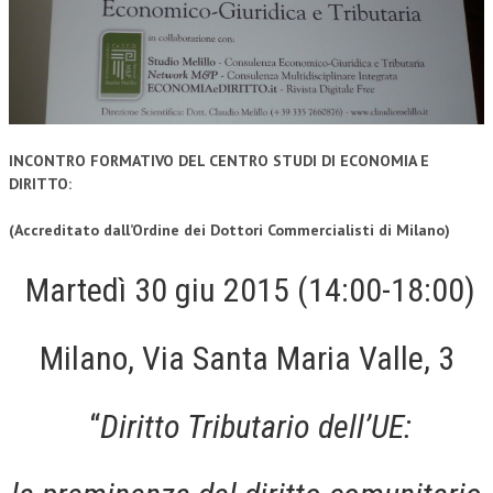
CORSI CE.S.E.D.
ARCHIVIO CORSI 2015
DIVENTA SOCIO
BROCHURE CE.S.E.D.
INCONTRO FORMATIVO DEL CENTRO STUDI DI ECONOMIA E
DIRITTO:
LA RIVISTA
(Accreditato dall’Ordine dei Dottori Commercialisti di Milano)
LA RIVISTA
Martedì 30 giu 2015 (14:00-18:00)
COMITATO SCIENTIFICO
COMITATO EDITORIALE
Milano, Via Santa Maria Valle, 3
REDAZIONE
PEER REVIEW
“
Diritto Tributario dell’UE:
CODICE ETICO
AUTORI