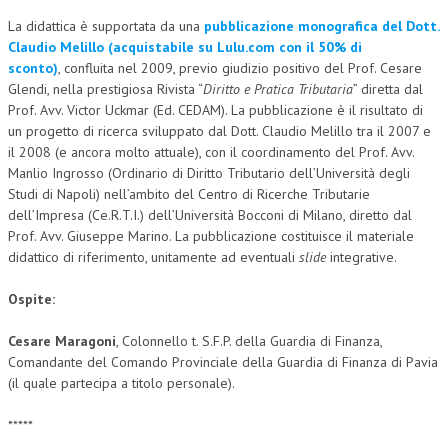
La didattica è supportata da una
pubblicazione monografica del Dott.
L’UMANISTA
Claudio Melillo (acquistabile su Lulu.com con il 50% di
sconto)
, confluita nel 2009, previo giudizio positivo del Prof. Cesare
DIRITTO
Glendi, nella prestigiosa Rivista “
Diritto e Pratica Tributaria
” diretta dal
DIRITTO PENALE D’IMPRESA
Prof. Avv. Victor Uckmar (Ed. CEDAM). La pubblicazione è il risultato di
un progetto di ricerca sviluppato dal Dott. Claudio Melillo tra il 2007 e
DIRITTO DEL LAVORO
il 2008 (e ancora molto attuale), con il coordinamento del Prof. Avv.
Manlio Ingrosso (Ordinario di Diritto Tributario dell’Università degli
DIRITTO DEL WEB
Studi di Napoli) nell’ambito del Centro di Ricerche Tributarie
dell’Impresa (Ce.R.T.I.) dell’Università Bocconi di Milano, diretto dal
DIRITTO DELLE IMPRESE IN CRISI
Prof. Avv. Giuseppe Marino. La pubblicazione costituisce il materiale
CRIMINOLOGIA E CRIMINALISTICA
didattico di riferimento, unitamente ad eventuali
slide
integrative.
SICUREZZA SUL LAVORO
Ospite:
FISCO
Cesare Maragoni
, Colonnello t. S.F.P. della Guardia di Finanza,
Comandante del Comando Provinciale della Guardia di Finanza di Pavia
DIRITTO TRIBUTARIO
(il quale partecipa a titolo personale).
FISCALITÀ INTERNAZIONALE
*****
TAX RISK MANAGEMENT