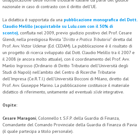
disapplicazione delle norme tributarie italiane da parte del giudice
nazionale in caso di contrasto con il diritto dell’UE.
L’UMANISTA
La didattica è supportata da una
pubblicazione monografica del Dott.
DIRITTO
Claudio Melillo (acquistabile su Lulu.com con il 50% di
sconto)
, confluita nel 2009, previo giudizio positivo del Prof. Cesare
DIRITTO PENALE D’IMPRESA
Glendi, nella prestigiosa Rivista “
Diritto e Pratica Tributaria
” diretta dal
DIRITTO DEL LAVORO
Prof. Avv. Victor Uckmar (Ed. CEDAM). La pubblicazione è il risultato di
un progetto di ricerca sviluppato dal Dott. Claudio Melillo tra il 2007 e
DIRITTO DEL WEB
il 2008 (e ancora molto attuale), con il coordinamento del Prof. Avv.
Manlio Ingrosso (Ordinario di Diritto Tributario dell’Università degli
DIRITTO DELLE IMPRESE IN CRISI
Studi di Napoli) nell’ambito del Centro di Ricerche Tributarie
dell’Impresa (Ce.R.T.I.) dell’Università Bocconi di Milano, diretto dal
CRIMINOLOGIA E CRIMINALISTICA
Prof. Avv. Giuseppe Marino. La pubblicazione costituisce il materiale
SICUREZZA SUL LAVORO
didattico di riferimento, unitamente ad eventuali
slide
integrative.
FISCO
Ospite:
DIRITTO TRIBUTARIO
Cesare Maragoni
, Colonnello t. S.F.P. della Guardia di Finanza,
Comandante del Comando Provinciale della Guardia di Finanza di Pavia
FISCALITÀ INTERNAZIONALE
(il quale partecipa a titolo personale).
TAX RISK MANAGEMENT