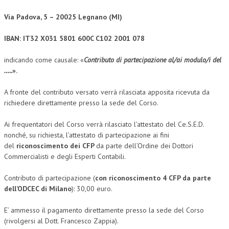
NEWS
Via Padova, 5 – 20025 Legnano (MI)
ARCHIVIO EVENTI (FINO AL 2022)
IBAN: IT32 X031 5801 600C C102 2001 078
CORSI ENTI TERZI
indicando come causale: «
Contributo di partecipazione al/ai modulo/i del
…..
».
PUBBLICAZIONI
A fronte del contributo versato verrà rilasciata apposita ricevuta da
BOLLETTINO FINANZIAMENTI
richiedere direttamente presso la sede del Corso.
TELEGRAM
Ai frequentatori del Corso verrà rilasciato l’attestato del Ce.S.E.D.
nonché, su richiesta, l’attestato di partecipazione ai fini
DOCUMENTI
del
riconoscimento dei CFP
da parte dell’Ordine dei Dottori
Commercialisti e degli Esperti Contabili.
MANUALI E MONOGRAFIE
Contributo di partecipazione (
con riconoscimento 4 CFP da parte
TESI DI LAUREA
dell’ODCEC di Milano
): 30,00 euro.
MATERIALE DIDATTICO
E’ ammesso il pagamento direttamente presso la sede del Corso
INVITI E PROMOZIONI
(rivolgersi al Dott. Francesco Zappia).