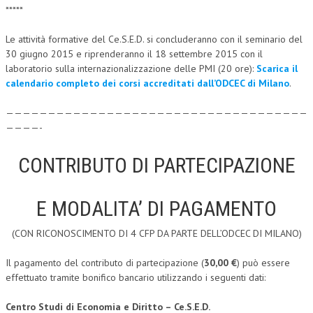
*****
CRIMINOLOGIA TRIBUTARIA
Le attività formative del Ce.S.E.D. si concluderanno con il seminario del
CFC E PARADISI FISCALI
30 giugno 2015 e riprenderanno il 18 settembre 2015 con il
laboratorio sulla internazionalizzazione delle PMI (20 ore):
Scarica il
TRANSFER PRICING
calendario completo dei corsi accreditati dall’ODCEC di Milano
.
PRASSI
————————————————————————————————————
AMMINISTRATIVA
————-
TRIBUTARIA
CONTRIBUTO DI PARTECIPAZIONE
GIURISPRUDENZA
EUROPEA
E MODALITA’ DI PAGAMENTO
COSTITUZIONALE
(CON RICONOSCIMENTO DI 4 CFP DA PARTE DELL’ODCEC DI MILANO)
CIVILE
Il pagamento del contributo di partecipazione (
30,00 €
) può essere
effettuato tramite bonifico bancario utilizzando i seguenti dati:
TRIBUTARIA
PENALE
Centro Studi di Economia e Diritto – Ce.S.E.D.