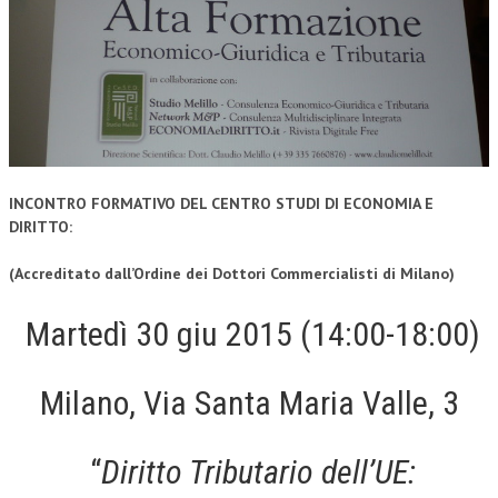
CORSI CE.S.E.D.
ARCHIVIO CORSI 2015
DIVENTA SOCIO
BROCHURE CE.S.E.D.
LA RIVISTA
INCONTRO FORMATIVO DEL CENTRO STUDI DI ECONOMIA E
DIRITTO:
LA RIVISTA
(Accreditato dall’Ordine dei Dottori Commercialisti di Milano)
COMITATO SCIENTIFICO
Martedì 30 giu 2015 (14:00-18:00)
COMITATO EDITORIALE
REDAZIONE
Milano, Via Santa Maria Valle, 3
PEER REVIEW
CODICE ETICO
“
Diritto Tributario dell’UE:
AUTORI