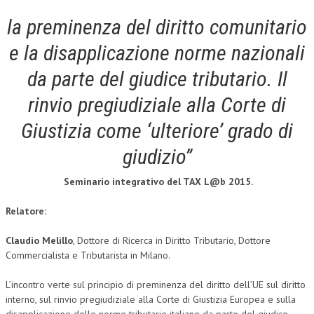
la preminenza del diritto comunitario
COLLABORA CON NOI
e la disapplicazione norme nazionali
ECONOMIA
da parte del giudice tributario. Il
CORPORATE SOCIAL RESPONSIBILITY
rinvio pregiudiziale alla Corte di
ECONOMIA DELL’ARTE
Giustizia come ‘ulteriore’ grado di
INTERNAZIONALIZZAZIONE
giudizio”
HUMAN RESOURCES
Seminario integrativo del TAX L@b 2015.
RISORSE UMANE
MARKETING
Relatore:
TREASURY IN FINANCIAL SERVICES
Claudio Melillo
, Dottore di Ricerca in Diritto Tributario, Dottore
Commercialista e Tributarista in Milano.
RISK MANAGEMENT
L’incontro verte sul principio di preminenza del diritto dell’UE sul diritto
SVILUPPO SOSTENIBILE
interno, sul rinvio pregiudiziale alla Corte di Giustizia Europea e sulla
PERSONA E CITTÀ