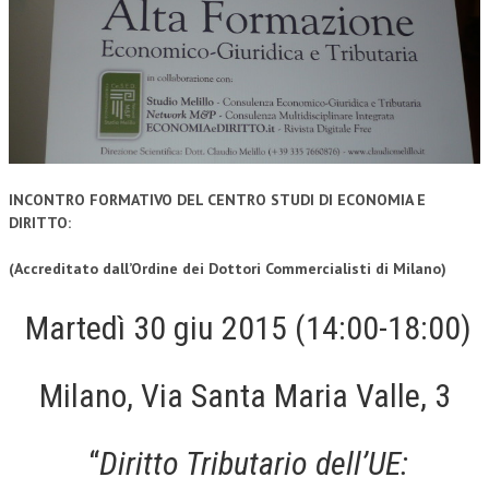
CORSI CE.S.E.D.
ARCHIVIO CORSI 2015
DIVENTA SOCIO
BROCHURE CE.S.E.D.
LA RIVISTA
INCONTRO FORMATIVO DEL CENTRO STUDI DI ECONOMIA E
DIRITTO:
LA RIVISTA
(Accreditato dall’Ordine dei Dottori Commercialisti di Milano)
COMITATO SCIENTIFICO
Martedì 30 giu 2015 (14:00-18:00)
COMITATO EDITORIALE
REDAZIONE
Milano, Via Santa Maria Valle, 3
PEER REVIEW
CODICE ETICO
“
Diritto Tributario dell’UE:
AUTORI