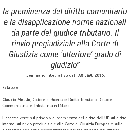
la preminenza del diritto comunitario
COLLABORA CON NOI
e la disapplicazione norme nazionali
ECONOMIA
da parte del giudice tributario. Il
CORPORATE SOCIAL RESPONSIBILITY
rinvio pregiudiziale alla Corte di
ECONOMIA DELL’ARTE
Giustizia come ‘ulteriore’ grado di
INTERNAZIONALIZZAZIONE
giudizio”
HUMAN RESOURCES
Seminario integrativo del TAX L@b 2015.
RISORSE UMANE
MARKETING
Relatore:
TREASURY IN FINANCIAL SERVICES
Claudio Melillo
, Dottore di Ricerca in Diritto Tributario, Dottore
Commercialista e Tributarista in Milano.
RISK MANAGEMENT
L’incontro verte sul principio di preminenza del diritto dell’UE sul diritto
SVILUPPO SOSTENIBILE
interno, sul rinvio pregiudiziale alla Corte di Giustizia Europea e sulla
PERSONA E CITTÀ