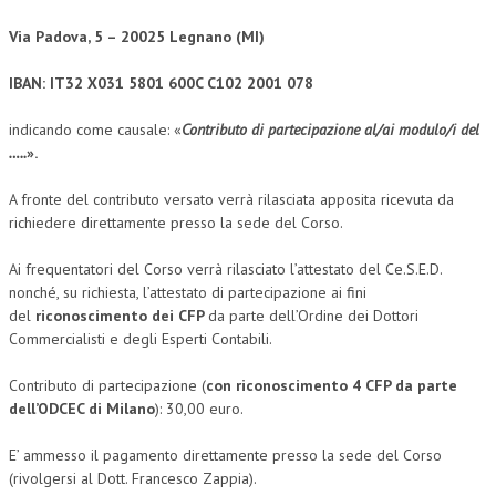
NEWS
Via Padova, 5 – 20025 Legnano (MI)
ARCHIVIO EVENTI (FINO AL 2022)
IBAN: IT32 X031 5801 600C C102 2001 078
CORSI ENTI TERZI
indicando come causale: «
Contributo di partecipazione al/ai modulo/i del
…..
».
PUBBLICAZIONI
A fronte del contributo versato verrà rilasciata apposita ricevuta da
BOLLETTINO FINANZIAMENTI
richiedere direttamente presso la sede del Corso.
TELEGRAM
Ai frequentatori del Corso verrà rilasciato l’attestato del Ce.S.E.D.
nonché, su richiesta, l’attestato di partecipazione ai fini
DOCUMENTI
del
riconoscimento dei CFP
da parte dell’Ordine dei Dottori
Commercialisti e degli Esperti Contabili.
MANUALI E MONOGRAFIE
Contributo di partecipazione (
con riconoscimento 4 CFP da parte
TESI DI LAUREA
dell’ODCEC di Milano
): 30,00 euro.
MATERIALE DIDATTICO
E’ ammesso il pagamento direttamente presso la sede del Corso
INVITI E PROMOZIONI
(rivolgersi al Dott. Francesco Zappia).