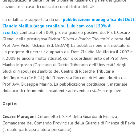
disapplicazione delle norme tributarie italiane da parte del giudice
nazionale in caso di contrasto con il diritto dell’UE.
L’UMANISTA
La didattica è supportata da una
pubblicazione monografica del Dott.
DIRITTO
Claudio Melillo (acquistabile su Lulu.com con il 50% di
sconto)
, confluita nel 2009, previo giudizio positivo del Prof. Cesare
DIRITTO PENALE D’IMPRESA
Glendi, nella prestigiosa Rivista “
Diritto e Pratica Tributaria
” diretta dal
DIRITTO DEL LAVORO
Prof. Avv. Victor Uckmar (Ed. CEDAM). La pubblicazione è il risultato di
un progetto di ricerca sviluppato dal Dott. Claudio Melillo tra il 2007 e
DIRITTO DEL WEB
il 2008 (e ancora molto attuale), con il coordinamento del Prof. Avv.
Manlio Ingrosso (Ordinario di Diritto Tributario dell’Università degli
DIRITTO DELLE IMPRESE IN CRISI
Studi di Napoli) nell’ambito del Centro di Ricerche Tributarie
dell’Impresa (Ce.R.T.I.) dell’Università Bocconi di Milano, diretto dal
CRIMINOLOGIA E CRIMINALISTICA
Prof. Avv. Giuseppe Marino. La pubblicazione costituisce il materiale
SICUREZZA SUL LAVORO
didattico di riferimento, unitamente ad eventuali
slide
integrative.
FISCO
Ospite:
DIRITTO TRIBUTARIO
Cesare Maragoni
, Colonnello t. S.F.P. della Guardia di Finanza,
Comandante del Comando Provinciale della Guardia di Finanza di Pavia
FISCALITÀ INTERNAZIONALE
(il quale partecipa a titolo personale).
TAX RISK MANAGEMENT