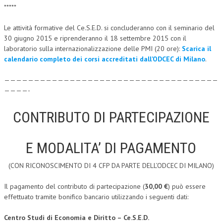
*****
CRIMINOLOGIA TRIBUTARIA
Le attività formative del Ce.S.E.D. si concluderanno con il seminario del
CFC E PARADISI FISCALI
30 giugno 2015 e riprenderanno il 18 settembre 2015 con il
laboratorio sulla internazionalizzazione delle PMI (20 ore):
Scarica il
TRANSFER PRICING
calendario completo dei corsi accreditati dall’ODCEC di Milano
.
PRASSI
————————————————————————————————————
AMMINISTRATIVA
————-
TRIBUTARIA
CONTRIBUTO DI PARTECIPAZIONE
GIURISPRUDENZA
EUROPEA
E MODALITA’ DI PAGAMENTO
COSTITUZIONALE
(CON RICONOSCIMENTO DI 4 CFP DA PARTE DELL’ODCEC DI MILANO)
CIVILE
Il pagamento del contributo di partecipazione (
30,00 €
) può essere
effettuato tramite bonifico bancario utilizzando i seguenti dati:
TRIBUTARIA
PENALE
Centro Studi di Economia e Diritto – Ce.S.E.D.