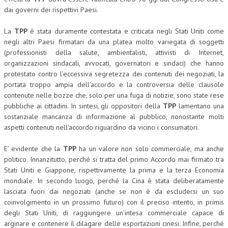
dai governi dei rispettivi Paesi.
L’UMANISTA
La
TPP
è stata duramente contestata e criticata negli Stati Uniti come
DIRITTO
negli altri Paesi firmatari da una platea molto variegata di soggetti
(professionisti della salute, ambientalisti, attivisti di Internet,
DIRITTO PENALE D’IMPRESA
organizzazioni sindacali, avvocati, governatori e sindaci) che hanno
protestato contro l’eccessiva segretezza dei contenuti dei negoziati, la
DIRITTO DEL LAVORO
portata troppo ampia dell’accordo e la controversia delle clausole
DIRITTO DEL WEB
contenute nelle bozze che, solo per una fuga di notizie, sono state rese
pubbliche ai cittadini. In sintesi, gli oppositori della
TPP
lamentano una
DIRITTO DELLE IMPRESE IN CRISI
sostanziale mancanza di informazione al pubblico, nonostante molti
aspetti contenuti nell’accordo riguardino da vicino i consumatori.
CRIMINOLOGIA E CRIMINALISTICA
E’ evidente che la
TPP
ha un valore non solo commerciale, ma anche
SICUREZZA SUL LAVORO
politico. Innanzitutto, perché si tratta del primo Accordo mai firmato tra
FISCO
Stati Uniti e Giappone, rispettivamente la prima e la terza Economia
mondiale. In secondo luogo, perché la Cina è stata deliberatamente
DIRITTO TRIBUTARIO
lasciata fuori dai negoziati (anche se non è da escludersi un suo
coinvolgimento in un prossimo futuro) con il preciso intento, in primis
FISCALITÀ INTERNAZIONALE
degli Stati Uniti, di raggiungere un’intesa commerciale capace di
arginare e contenere il dilagare delle esportazioni cinesi. Infine, perché
TAX RISK MANAGEMENT