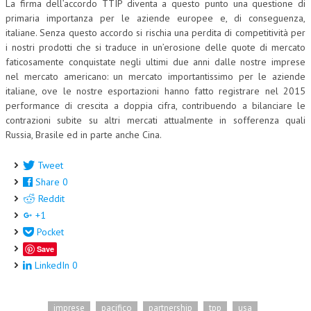
La firma dell’accordo TTIP diventa a questo punto una questione di
primaria importanza per le aziende europee e, di conseguenza,
NEWS
italiane. Senza questo accordo si rischia una perdita di competitività per
i nostri prodotti che si traduce in un’erosione delle quote di mercato
ARCHIVIO EVENTI (FINO AL 2022)
faticosamente conquistate negli ultimi due anni dalle nostre imprese
nel mercato americano: un mercato importantissimo per le aziende
CORSI ENTI TERZI
italiane, ove le nostre esportazioni hanno fatto registrare nel 2015
PUBBLICAZIONI
performance di crescita a doppia cifra, contribuendo a bilanciare le
contrazioni subite su altri mercati attualmente in sofferenza quali
BOLLETTINO FINANZIAMENTI
Russia, Brasile ed in parte anche Cina.
TELEGRAM
Tweet
Share
0
DOCUMENTI
Reddit
+1
MANUALI E MONOGRAFIE
Pocket
TESI DI LAUREA
Save
LinkedIn
0
MATERIALE DIDATTICO
INVITI E PROMOZIONI
imprese
pacifico
partnership
tpp
usa