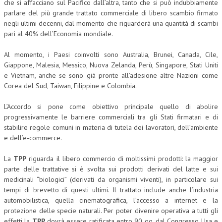
che si affacciano sul Pacifico dall’altra, tanto che si può indubbiamente
parlare del più grande trattato commerciale di libero scambio firmato
COLLABORA CON NOI
negli ultimi decenni, dal momento che riguarderà una quantità di scambi
pari al 40% dell’Economia mondiale.
ECONOMIA
Al momento, i Paesi coinvolti sono Australia, Brunei, Canada, Cile,
CORPORATE SOCIAL RESPONSIBILITY
Giappone, Malesia, Messico, Nuova Zelanda, Perù, Singapore, Stati Uniti
ECONOMIA DELL’ARTE
e Vietnam, anche se sono già pronte all’adesione altre Nazioni come
Corea del Sud, Taiwan, Filippine e Colombia.
INTERNAZIONALIZZAZIONE
L’Accordo si pone come obiettivo principale quello di abolire
HUMAN RESOURCES
progressivamente le barriere commerciali tra gli Stati firmatari e di
stabilire regole comuni in materia di tutela dei lavoratori, dell’ambiente
RISORSE UMANE
e dell’e-commerce.
MARKETING
La
TPP
riguarda il libero commercio di moltissimi prodotti: la maggior
TREASURY IN FINANCIAL SERVICES
parte delle trattative si è svolta sui prodotti derivati del latte e sui
medicinali “biologici” (derivati da organismi viventi), in particolare sui
RISK MANAGEMENT
tempi di brevetto di questi ultimi. Il trattato include anche l’industria
automobilistica, quella cinematografica, l’accesso a internet e la
SVILUPPO SOSTENIBILE
protezione delle specie naturali. Per poter divenire operativa a tutti gli
PERSONA E CITTÀ
effetti la
TPP
dovrà essere ratificata entro 90 gg. dal Congresso Usa e