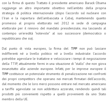
con la firma di questo Trattato il presidente americano Barack Obama
CRIMINOLOGIA TRIBUTARIA
raggiunge un altro importante obiettivo nell’ambito della propria
strategia di politica internazionale (dopo l’accordo sul nucleare con
CFC E PARADISI FISCALI
l’Iran e la riapertura dell’ambasciata a Cuba), mantenendo quanto
promesso al proprio elettorato nel 2012 in sede di campagna
TRANSFER PRICING
elettorale per il rinnovo del mandato presidenziale, ma lasciando al
contempo un’eredità “notevole” al suo successore (democratico o
PRASSI
repubblicano che sia).
AMMINISTRATIVA
Dal punto di vista europeo, la firma del
TPP
non può lasciare
TRIBUTARIA
indifferenti né a livello politico né a livello industriale: l’accordo
potrebbe agevolare le trattative e velocizzare i tempi di negoziazione
GIURISPRUDENZA
della TTIP, attualmente fermi in una situazione di “stallo” che non giova
innanzitutto alle aziende europee. Infatti, per le imprese europee il
EUROPEA
TPP
costituisce un potenziale strumento di penalizzazione nei confronti
COSTITUZIONALE
dei propri competitors che operano nei mercati firmatari dell’accordo,
dal momento che le loro merci possono entrare nel mercato americano
CIVILE
a tariffe agevolate se non addirittura azzerate, rendendo quindi tali
prodotti più convenienti rispetto a quelli provenienti da uno Stato
TRIBUTARIA
membro della UE.
PENALE