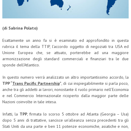
CORSI CE.S.E.D.
ARCHIVIO CORSI 2015
(di Sabrina Polato)
DIVENTA SOCIO
Esattamente un anno fa si è esaminato ed approfondito in questa
BROCHURE CE.S.E.D.
rubrica il tema della TTIP, l’accordo oggetto di negoziati tra USA ed
Unione Europea che, se attuato, porterebbe ad una maggiore
LA RIVISTA
armonizzazione degli standard commerciali e finanziari tra le due
sponde dell’Atlantico.
LA RIVISTA
In questo numero verrà analizzato un altro importantissimo accordo, la
COMITATO SCIENTIFICO
TPP “
Trans Pacific Partnership
”
, di cui inspiegabilmente si parla poco,
COMITATO EDITORIALE
anche tra gli addetti ai lavori, nonostante il ruolo primario nell’Economia
e nel Commercio Internazionale ricoperto dalla maggior parte delle
REDAZIONE
Nazioni coinvolte in tale intesa.
PEER REVIEW
Infatti, la
TPP
, firmata lo scorso 5 ottobre ad Atlanta (Georgia – Usa)
dopo 5 anni di trattative, sancisce un’alleanza senza precedenti tra gli
CODICE ETICO
Stati Uniti da una parte e ben 11 potenze economiche, asiatiche e non,
AUTORI