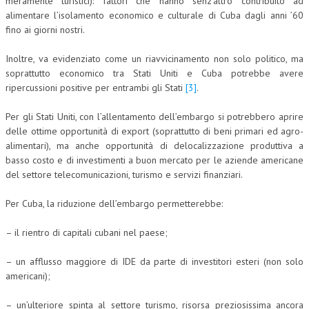
meramente turistici): fattori che hanno senz’altro contribuito ad
alimentare l’isolamento economico e culturale di Cuba dagli anni ’60
NEWS
fino ai giorni nostri.
ARCHIVIO EVENTI (FINO AL 2022)
Inoltre, va evidenziato come un riavvicinamento non solo politico, ma
soprattutto economico tra Stati Uniti e Cuba potrebbe avere
CORSI ENTI TERZI
ripercussioni positive per entrambi gli Stati
[3]
.
PUBBLICAZIONI
Per gli Stati Uniti, con l’allentamento dell’embargo si potrebbero aprire
BOLLETTINO FINANZIAMENTI
delle ottime opportunità di export (soprattutto di beni primari ed agro-
alimentari), ma anche opportunità di delocalizzazione produttiva a
TELEGRAM
basso costo e di investimenti a buon mercato per le aziende americane
del settore telecomunicazioni, turismo e servizi finanziari.
DOCUMENTI
Per Cuba, la riduzione dell’embargo permetterebbe:
MANUALI E MONOGRAFIE
– il rientro di capitali cubani nel paese;
TESI DI LAUREA
– un afflusso maggiore di IDE da parte di investitori esteri (non solo
MATERIALE DIDATTICO
americani);
INVITI E PROMOZIONI
– un’ulteriore spinta al settore turismo, risorsa preziosissima ancora