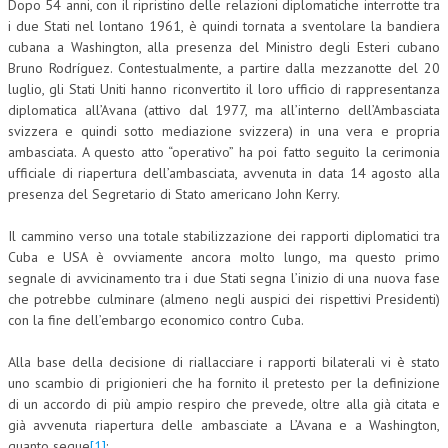
Dopo 54 anni, con il ripristino delle relazioni diplomatiche interrotte tra
i due Stati nel lontano 1961, è quindi tornata a sventolare la bandiera
COLLABORA CON NOI
cubana a Washington, alla presenza del Ministro degli Esteri cubano
Bruno Rodríguez. Contestualmente, a partire dalla mezzanotte del 20
ECONOMIA
luglio, gli Stati Uniti hanno riconvertito il loro ufficio di rappresentanza
diplomatica all’Avana (attivo dal 1977, ma all’interno dell’Ambasciata
CORPORATE SOCIAL RESPONSIBILITY
svizzera e quindi sotto mediazione svizzera) in una vera e propria
ECONOMIA DELL’ARTE
ambasciata. A questo atto “operativo” ha poi fatto seguito la cerimonia
ufficiale di riapertura dell’ambasciata, avvenuta in data 14 agosto alla
INTERNAZIONALIZZAZIONE
presenza del Segretario di Stato americano John Kerry.
HUMAN RESOURCES
Il cammino verso una totale stabilizzazione dei rapporti diplomatici tra
Cuba e USA è ovviamente ancora molto lungo, ma questo primo
RISORSE UMANE
segnale di avvicinamento tra i due Stati segna l’inizio di una nuova fase
MARKETING
che potrebbe culminare (almeno negli auspici dei rispettivi Presidenti)
con la fine dell’embargo economico contro Cuba.
TREASURY IN FINANCIAL SERVICES
Alla base della decisione di riallacciare i rapporti bilaterali vi è stato
RISK MANAGEMENT
uno scambio di prigionieri che ha fornito il pretesto per la definizione
di un accordo di più ampio respiro che prevede, oltre alla già citata e
SVILUPPO SOSTENIBILE
già avvenuta riapertura delle ambasciate a L’Avana e a Washington,
PERSONA E CITTÀ
quanto segue
[1]
: