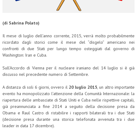
CORSI CE.S.E.D.
ARCHIVIO CORSI 2015
(di Sabrina Polato)
DIVENTA SOCIO
Il mese di luglio dell’anno corrente, 2015, verrà molto probabilmente
ricordato dagli storici come il mese del “disgelo” americano nei
BROCHURE CE.S.E.D.
confronti di due Stati per lungo tempo osteggiati dal governo di
Washington: Iran e Cuba.
LA RIVISTA
Sull’Accordo di Vienna per il nucleare iraniano del 14 luglio si è già
LA RIVISTA
discusso nel precedente numero di Settembre.
COMITATO SCIENTIFICO
A distanza di soli 6 giorni, ovvero il
20 luglio 2015
, un altro importante
COMITATO EDITORIALE
evento ha monopolizzato l’attenzione della Comunità Internazionale: la
riapertura delle ambasciate di Stati Uniti e Cuba nelle rispettive capitali,
REDAZIONE
già preannunciata a fine 2014 a seguito della decisione presa da
Obama e Raul Castro di ristabilire i rapporti bilaterali tra i due Stati
PEER REVIEW
(decisione presa durante una storica telefonata avvenuta tra i due
leader in data 17 dicembre).
CODICE ETICO
AUTORI