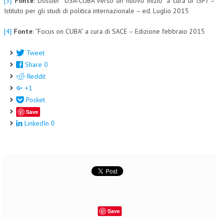
[3]
Fonte
: Dossier “USA-CUBA verso un nuovo inizio” a cura di ISPI –
Istituto per gli studi di politica internazionale – ed. Luglio 2015
[4]
Fonte
: “Focus on CUBA” a cura di SACE – Edizione febbraio 2015
Tweet
Share
0
Reddit
+1
Pocket
Save
LinkedIn
0
Save