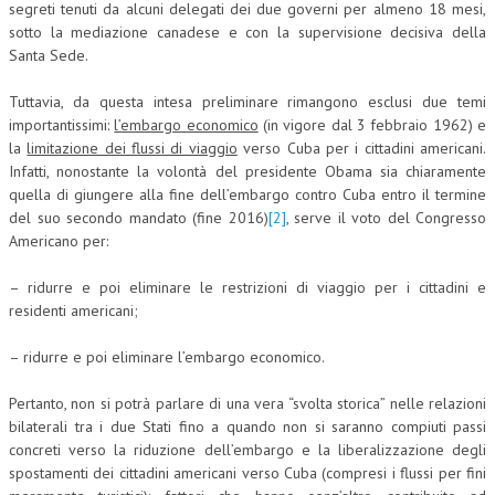
segreti tenuti da alcuni delegati dei due governi per almeno 18 mesi,
sotto la mediazione canadese e con la supervisione decisiva della
CRIMINOLOGIA TRIBUTARIA
Santa Sede.
CFC E PARADISI FISCALI
Tuttavia, da questa intesa preliminare rimangono esclusi due temi
TRANSFER PRICING
importantissimi:
l’embargo economico
(in vigore dal 3 febbraio 1962) e
la
limitazione dei flussi di viaggio
verso Cuba per i cittadini americani.
PRASSI
Infatti, nonostante la volontà del presidente Obama sia chiaramente
quella di giungere alla fine dell’embargo contro Cuba entro il termine
AMMINISTRATIVA
del suo secondo mandato (fine 2016)
[2]
, serve il voto del Congresso
TRIBUTARIA
Americano per:
GIURISPRUDENZA
– ridurre e poi eliminare le restrizioni di viaggio per i cittadini e
residenti americani;
EUROPEA
– ridurre e poi eliminare l’embargo economico.
COSTITUZIONALE
CIVILE
Pertanto, non si potrà parlare di una vera “svolta storica” nelle relazioni
bilaterali tra i due Stati fino a quando non si saranno compiuti passi
TRIBUTARIA
concreti verso la riduzione dell’embargo e la liberalizzazione degli
spostamenti dei cittadini americani verso Cuba (compresi i flussi per fini
PENALE