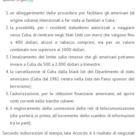
L’UMANISTA
un alleggerimento delle procedure per facilitare gli americani (di
origine cubana) intenzionati a far visita ai familiari a Cuba;
DIRITTO
la possibilità, per i residenti statunitensi autorizzati a viaggiare
DIRITTO PENALE D’IMPRESA
verso Cuba, di rientrare negli Stati Uniti con merci che valgono fino
a 400 dollari, alcool e tabacco compresi, ma per un valore
DIRITTO DEL LAVORO
combinato non superiore ai 1000 dollari.
DIRITTO DEL WEB
l’innalzamento del limite sulle rimesse che gli americani potranno
inviare a Cuba da 500 a 2.000 dollari a trimestre;
DIRITTO DELLE IMPRESE IN CRISI
la cancellazione di Cuba dalla black list del Dipartimento di stato
CRIMINOLOGIA E CRIMINALISTICA
americano (Cuba dal 1982 rientra nella lista dei Paesi sponsor del
terrorismo);
SICUREZZA SUL LAVORO
l’autorizzazione, per le istituzioni finanziarie americane, ad aprire
FISCO
conti correnti nelle banche cubane;
il miglioramento delle connessioni delle reti di telecomunicazione
DIRITTO TRIBUTARIO
(che porterà, in primis, all’incremento dello scambio di informazioni
tra le parti).
FISCALITÀ INTERNAZIONALE
Secondo indiscrezioni di stampa, tale Accordo è il risultato di negoziati
TAX RISK MANAGEMENT