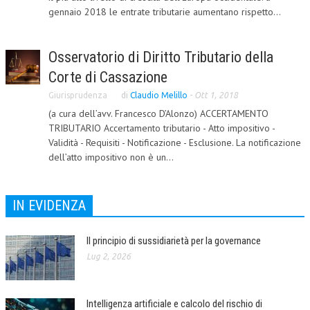
gennaio 2018 le entrate tributarie aumentano rispetto...
CORSI CE.S.E.D.
ARCHIVIO CORSI 2015
Osservatorio di Diritto Tributario della
DIVENTA SOCIO
Corte di Cassazione
Giurisprudenza
di
Claudio Melillo
-
Ott 1, 2018
BROCHURE CE.S.E.D.
(a cura dell’avv. Francesco D’Alonzo) ACCERTAMENTO
LA RIVISTA
TRIBUTARIO Accertamento tributario - Atto impositivo -
Validità - Requisiti - Notificazione - Esclusione. La notificazione
LA RIVISTA
dell’atto impositivo non è un...
COMITATO SCIENTIFICO
IN EVIDENZA
COMITATO EDITORIALE
REDAZIONE
Il principio di sussidiarietà per la governance
Lug 2, 2026
PEER REVIEW
CODICE ETICO
Intelligenza artificiale e calcolo del rischio di
AUTORI