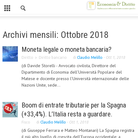
Chiuso
HOME
Archivi mensili: Ottobre 2018
CHI SIAMO
Moneta legale o moneta bancaria?
MISSION
Diritto
Diritto bancario
di
Claudio Melillo
-
Ott 1, 2018
CONTATTI
(di Davide Storelli - Avvocato civilista, Direttore del
Dipartimento di Economia dell’Università Popolare del
CENTRO STUDI
Matese e docente presso l’Università internazionale delle
Nazioni Unite, sede...
ATTO COSTITUTIVO E STATUTO
ORGANIZZAZIONE
Boom di entrate tributarie per la Spagna
OBIETTIVI
(+33,4%). L’Italia resta a guardare.
Fisco
di
Claudio Melillo
-
Ott 1, 2018
DIREZIONE SCIENTIFICA
(di Giuseppe Ferrara e Matteo Montanari) La Spagna registra
ALTA FORMAZIONE
il più alto livello di crescita dell’Europa occidentale: a