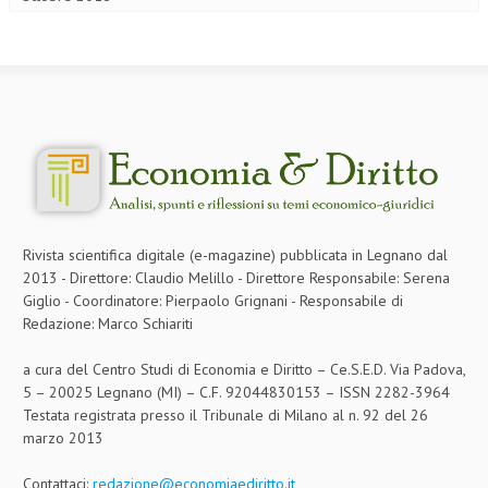
L’UMANISTA
DIRITTO
DIRITTO PENALE D’IMPRESA
DIRITTO DEL LAVORO
DIRITTO DEL WEB
DIRITTO DELLE IMPRESE IN CRISI
Rivista scientifica digitale (e-magazine) pubblicata in Legnano dal
2013 - Direttore: Claudio Melillo - Direttore Responsabile: Serena
CRIMINOLOGIA E CRIMINALISTICA
Giglio - Coordinatore: Pierpaolo Grignani - Responsabile di
SICUREZZA SUL LAVORO
Redazione: Marco Schiariti
FISCO
a cura del Centro Studi di Economia e Diritto – Ce.S.E.D. Via Padova,
5 – 20025 Legnano (MI) – C.F. 92044830153 – ISSN 2282-3964
DIRITTO TRIBUTARIO
Testata registrata presso il Tribunale di Milano al n. 92 del 26
marzo 2013
FISCALITÀ INTERNAZIONALE
TAX RISK MANAGEMENT
Contattaci:
redazione@economiaediritto.it