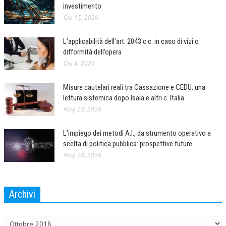
investimento
Giu 15, 2026
COLLABORA CON NOI
ECONOMIA
L’applicabilità dell’art. 2043 c.c. in caso di vizi o
difformità dell’opera
CORPORATE SOCIAL RESPONSIBILITY
Giu 4, 2026
ECONOMIA DELL’ARTE
Misure cautelari reali tra Cassazione e CEDU: una
INTERNAZIONALIZZAZIONE
lettura sistemica dopo Isaia e altri c. Italia
Mag 28, 2026
HUMAN RESOURCES
RISORSE UMANE
L’impiego dei metodi A.I., da strumento operativo a
scelta di politica pubblica: prospettive future
MARKETING
Mag 28, 2026
TREASURY IN FINANCIAL SERVICES
RISK MANAGEMENT
Archivi
SVILUPPO SOSTENIBILE
Archivi
PERSONA E CITTÀ