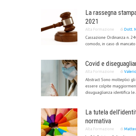
La rassegna stampa
2021
Alta Formazione
di
Dott. 
Cassazione Ordinanza n. 240
comodo, in caso di mancato 
Covid e diseguagli
Alta Formazione
di
Valeri
Abstract Sono molteplici gl
essere colpite maggiorment
disuguaglianza identifica le.
La tutela dell’identi
normativa
Alta Formazione
di
Matteo