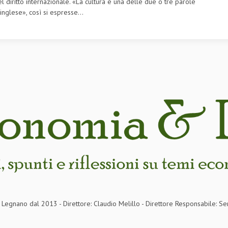
el diritto internazionale. «La cultura è una delle due o tre parole
inglese», così si espresse...
in Legnano dal 2013 - Direttore: Claudio Melillo - Direttore Responsabile: Se