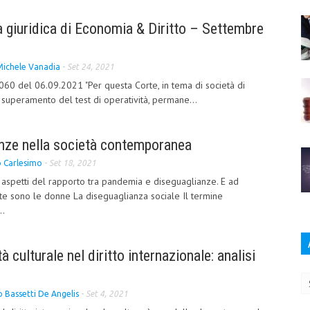
 giuridica di Economia & Diritto – Settembre
Michele Vanadia
-
Set 24, 2021
60 del 06.09.2021 "Per questa Corte, in tema di società di
superamento del test di operatività, permane...
anze nella società contemporanea
o Carlesimo
-
Set 18, 2021
i aspetti del rapporto tra pandemia e diseguaglianze. E ad
e sono le donne La diseguaglianza sociale Il termine
..
tà culturale nel diritto internazionale: analisi
Ar
 Bassetti De Angelis
-
Set 4, 2021