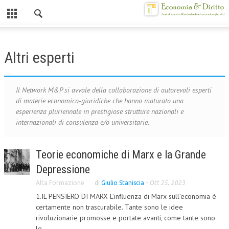
Chiuso
HOME
Altri esperti
CHI SIAMO
MISSION
Il Network M&P si avvale della collaborazione di autorevoli esperti
di materie economico-giuridiche che hanno maturato una
CONTATTI
esperienza pluriennale in prestigiose strutture nazionali e
internazionali di consulenza e/o universitarie.
CENTRO STUDI
ATTO COSTITUTIVO E STATUTO
Teorie economiche di Marx e la Grande
Depressione
ORGANIZZAZIONE
Alta Formazione
di
Giulio Staniscia
-
Ott 25, 2023
OBIETTIVI
1.IL PENSIERO DI MARX L’influenza di Marx sull’economia è
DIREZIONE SCIENTIFICA
certamente non trascurabile. Tante sono le idee
rivoluzionarie promosse e portate avanti, come tante sono
ALTA FORMAZIONE
le...