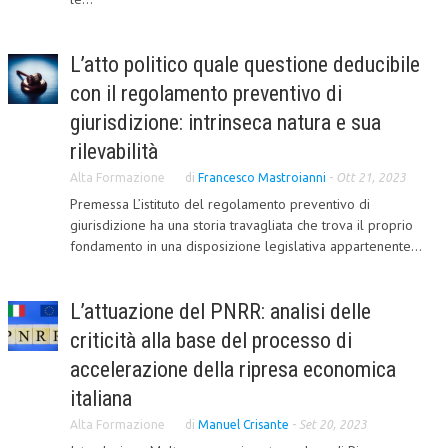
CORSI CE.S.E.D.
L’atto politico quale questione deducibile
ARCHIVIO CORSI 2015
con il regolamento preventivo di
DIVENTA SOCIO
giurisdizione: intrinseca natura e sua
BROCHURE CE.S.E.D.
rilevabilità
Alta Formazione
di
Francesco Mastroianni
-
Ott 21, 2023
LA RIVISTA
Premessa L’istituto del regolamento preventivo di
giurisdizione ha una storia travagliata che trova il proprio
LA RIVISTA
fondamento in una disposizione legislativa appartenente...
COMITATO SCIENTIFICO
COMITATO EDITORIALE
L’attuazione del PNRR: analisi delle
criticità alla base del processo di
REDAZIONE
accelerazione della ripresa economica
PEER REVIEW
italiana
CODICE ETICO
Alta Formazione
di
Manuel Crisante
-
Set 20, 2023
AUTORI