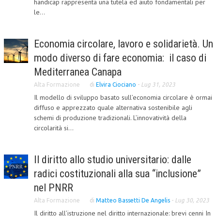
handicap rappresenta una tutela ed aiuto fondamentali per
le...
L’UMANISTA
DIRITTO
Economia circolare, lavoro e solidarietà. Un
DIRITTO PENALE D’IMPRESA
modo diverso di fare economia: il caso di
DIRITTO DEL LAVORO
Mediterranea Canapa
Alta Formazione
di
Elvira Ciociano
-
Lug 31, 2023
DIRITTO DEL WEB
Il modello di sviluppo basato sull’economia circolare è ormai
DIRITTO DELLE IMPRESE IN CRISI
diffuso e apprezzato quale alternativa sostenibile agli
schemi di produzione tradizionali. L’innovatività della
CRIMINOLOGIA E CRIMINALISTICA
circolarità si...
SICUREZZA SUL LAVORO
Il diritto allo studio universitario: dalle
FISCO
radici costituzionali alla sua “inclusione”
DIRITTO TRIBUTARIO
nel PNRR
FISCALITÀ INTERNAZIONALE
Alta Formazione
di
Matteo Bassetti De Angelis
-
Lug 30, 2023
Il diritto all’istruzione nel diritto internazionale: brevi cenni In
TAX RISK MANAGEMENT