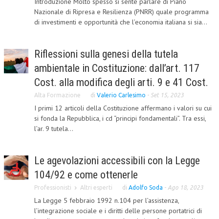
Introduzione Molto spesso si sente parlare di Piano
Nazionale di Ripresa e Resilienza (PNRR) quale programma
COLLABORA CON NOI
di investimenti e opportunità che l’economia italiana si sia...
ECONOMIA
Riflessioni sulla genesi della tutela
CORPORATE SOCIAL RESPONSIBILITY
ambientale in Costituzione: dall’art. 117
ECONOMIA DELL’ARTE
Cost. alla modifica degli arti. 9 e 41 Cost.
INTERNAZIONALIZZAZIONE
Alta Formazione
di
Valerio Carlesimo
-
Set 15, 2023
I primi 12 articoli della Costituzione affermano i valori su cui
HUMAN RESOURCES
si fonda la Repubblica, i cd “principi fondamentali”. Tra essi,
RISORSE UMANE
l’ar. 9 tutela...
MARKETING
Le agevolazioni accessibili con la Legge
TREASURY IN FINANCIAL SERVICES
104/92 e come ottenerle
RISK MANAGEMENT
Professionisti
Altri esperti
di
Adolfo Soda
-
Ago 18, 2023
SVILUPPO SOSTENIBILE
La Legge 5 febbraio 1992 n.104 per l’assistenza,
l’integrazione sociale e i diritti delle persone portatrici di
PERSONA E CITTÀ