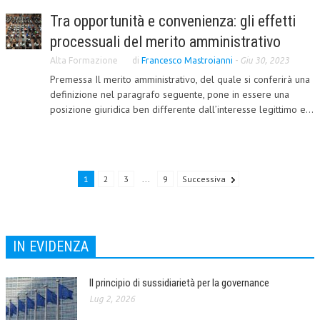
Tra opportunità e convenienza: gli effetti
NEWS
processuali del merito amministrativo
ARCHIVIO EVENTI (FINO AL 2022)
Alta Formazione
di
Francesco Mastroianni
-
Giu 30, 2023
Premessa Il merito amministrativo, del quale si conferirà una
CORSI ENTI TERZI
definizione nel paragrafo seguente, pone in essere una
PUBBLICAZIONI
posizione giuridica ben differente dall’interesse legittimo e...
BOLLETTINO FINANZIAMENTI
TELEGRAM
1
2
3
...
9
Successiva
DOCUMENTI
MANUALI E MONOGRAFIE
IN EVIDENZA
TESI DI LAUREA
MATERIALE DIDATTICO
Il principio di sussidiarietà per la governance
Lug 2, 2026
INVITI E PROMOZIONI