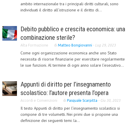
ambito internazionale tra i principali diritti culturali, sono
CRIMINOLOGIA TRIBUTARIA
individuati il diritto all’istruzione e il diritto di...
CFC E PARADISI FISCALI
Debito pubblico e crescita economica: una
TRANSFER PRICING
combinazione sterile?
PRASSI
Alta Formazione
di
Matteo Bongiovanni
-
Lug 29, 2023
AMMINISTRATIVA
Come ogni organizzazione economica anche uno Stato
necessita di risorse finanziarie per esercitare regolarmente
TRIBUTARIA
le sue funzioni. Al termine di ogni anno solare l’esecutivo...
GIURISPRUDENZA
Appunti di diritto per l’insegnamento
EUROPEA
scolastico: l’autore presenta l’opera
COSTITUZIONALE
Accordi e Convenzioni
di
Pasquale Scarpitta
-
Giu 30, 2023
CIVILE
Il testo Appunti di diritto per l’insegnamento scolastico si
compone di tre volumetti. Nei primi due si propone una
TRIBUTARIA
definizione dei seguenti temi: la...
PENALE