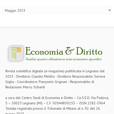
Archivi
L’UMANISTA
DIRITTO
DIRITTO PENALE D’IMPRESA
DIRITTO DEL LAVORO
DIRITTO DEL WEB
DIRITTO DELLE IMPRESE IN CRISI
CRIMINOLOGIA E CRIMINALISTICA
Rivista scientifica digitale (e-magazine) pubblicata in Legnano dal
SICUREZZA SUL LAVORO
2013 - Direttore: Claudio Melillo - Direttore Responsabile: Serena
Giglio - Coordinatore: Pierpaolo Grignani - Responsabile di
FISCO
Redazione: Marco Schiariti
DIRITTO TRIBUTARIO
a cura del Centro Studi di Economia e Diritto – Ce.S.E.D. Via Padova,
FISCALITÀ INTERNAZIONALE
5 – 20025 Legnano (MI) – C.F. 92044830153 – ISSN 2282-3964
Testata registrata presso il Tribunale di Milano al n. 92 del 26
TAX RISK MANAGEMENT
marzo 2013