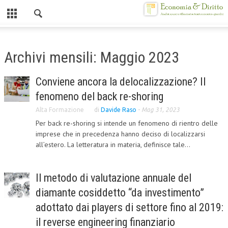
Chiuso
HOME
Archivi mensili: Maggio 2023
CHI SIAMO
Conviene ancora la delocalizzazione? Il
MISSION
fenomeno del back re-shoring
CONTATTI
Alta Formazione
di
Davide Raso
-
Mag 31, 2023
Per back re-shoring si intende un fenomeno di rientro delle
CENTRO STUDI
imprese che in precedenza hanno deciso di localizzarsi
all’estero. La letteratura in materia, definisce tale...
ATTO COSTITUTIVO E STATUTO
ORGANIZZAZIONE
Il metodo di valutazione annuale del
OBIETTIVI
diamante cosiddetto “da investimento”
DIREZIONE SCIENTIFICA
adottato dai players di settore fino al 2019:
il reverse engineering finanziario
ALTA FORMAZIONE