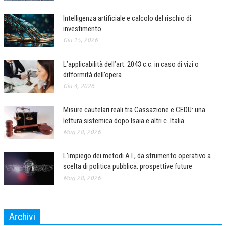
Intelligenza artificiale e calcolo del rischio di
COLLABORA CON NOI
investimento
ECONOMIA
Giu 15, 2026
CORPORATE SOCIAL RESPONSIBILITY
L’applicabilità dell’art. 2043 c.c. in caso di vizi o
difformità dell’opera
ECONOMIA DELL’ARTE
Giu 4, 2026
INTERNAZIONALIZZAZIONE
Misure cautelari reali tra Cassazione e CEDU: una
HUMAN RESOURCES
lettura sistemica dopo Isaia e altri c. Italia
RISORSE UMANE
Mag 28, 2026
MARKETING
L’impiego dei metodi A.I., da strumento operativo a
scelta di politica pubblica: prospettive future
TREASURY IN FINANCIAL SERVICES
Mag 28, 2026
RISK MANAGEMENT
SVILUPPO SOSTENIBILE
Archivi
PERSONA E CITTÀ