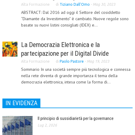
Alta Formazione
di
Tiziano Dall'Omo
-
Mag 30, 2023
CORSI CE.S.E.D.
ABSTRACT: Dal 2016 ad oggi il Settore del cosiddetto
“Diamante da Investimento” è cambiato. Nuove regole sono
ARCHIVIO CORSI 2015
basate su nuovi listini consigliati (IDEX) e...
DIVENTA SOCIO
BROCHURE CE.S.E.D.
La Democrazia Elettronica e la
partecipazione per il Digital Divide
LA RIVISTA
Alta Formazione
di
Paolo Pastore
-
Mag 19, 2023
LA RIVISTA
Sommario In una società sempre più tecnologica e connessa
nella rete diventa di grande importanza il tema della
COMITATO SCIENTIFICO
democrazia elettronica, intesa come la forma di...
COMITATO EDITORIALE
REDAZIONE
IN EVIDENZA
PEER REVIEW
Il principio di sussidiarietà per la governance
CODICE ETICO
Lug 2, 2026
AUTORI