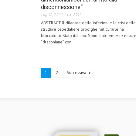
disconnessione”
Lug 18, 2020
2592
ABSTRACT Il dilagare delle infezioni e la crisi delle
strutture ospedaliere prodighe nel curarle ha
bloccato lo Stato italiano. Sono state emesse misur
“draconiane” con...
1
2
Successiva